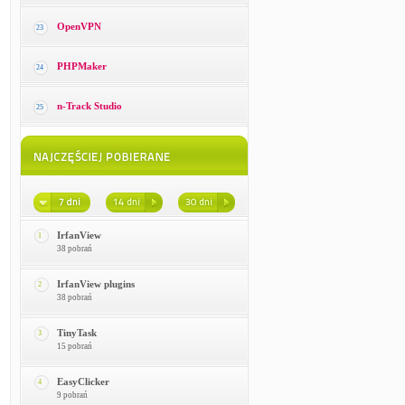
OpenVPN
23
PHPMaker
24
n-Track Studio
25
IrfanView
1
38 pobrań
IrfanView plugins
2
38 pobrań
TinyTask
3
15 pobrań
EasyClicker
4
9 pobrań