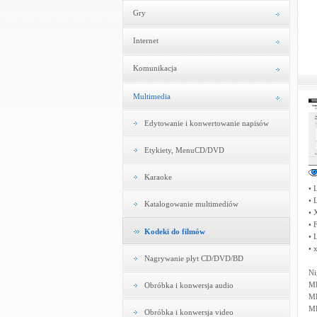
Gry
Internet
Komunikacja
Multimedia
Edytowanie i konwertowanie napisów
Etykiety, MenuCD/DVD
Karaoke
• 
• 
Katalogowanie multimediów
• 
• 
Kodeki do filmów
•
• 
Nagrywanie płyt CD/DVD/BD
Ni
MP
Obróbka i konwersja audio
MP
MP
Obróbka i konwersja video