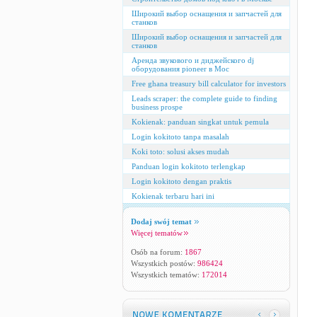
Широкий выбор оснащения и запчастей для
станков
Широкий выбор оснащения и запчастей для
станков
Аренда звукового и диджейского dj
оборудования pioneer в Мос
Free ghana treasury bill calculator for investors
Leads scraper: the complete guide to finding
business prospe
Kokienak: panduan singkat untuk pemula
Login kokitoto tanpa masalah
Koki toto: solusi akses mudah
Panduan login kokitoto terlengkap
Login kokitoto dengan praktis
Kokienak terbaru hari ini
Dodaj swój temat
Więcej tematów
Osób na forum:
1867
Wszystkich postów:
986424
Wszystkich tematów:
172014