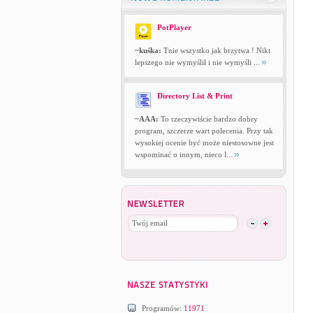
PotPlayer
~kuśka:
Tnie wszystko jak brzytwa ! Nikt
lepszego nie wymyślił i nie wymyśli ...
Directory List & Print
~AAA:
To rzeczywiście bardzo dobry
program, szczerze wart polecenia. Przy tak
wysokiej ocenie być może niestosowne jest
wspominać o innym, nieco l...
Programów:
11971