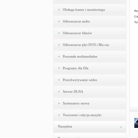
Obsługa kamer i monitoringu
Pr
Li
Odtwarzacze audio
Sy
Odtwarzacze filmów
Odtwarzacze płyt DVD i Blu-ray
Pozostałe multimedialne
Programy dla DJa
Przechwytywanie wideo
Serwer DLNA
Syntezatory mowy
Tworzenie i edycja muzyki
Narzędzia