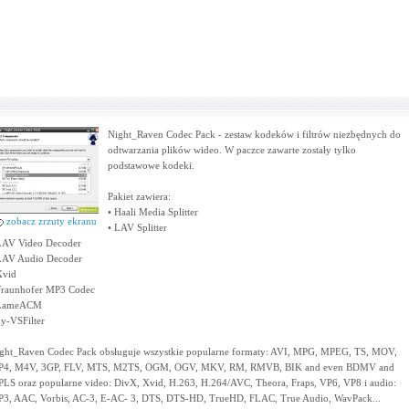
Night_Raven Codec Pack - zestaw kodeków i filtrów niezbędnych do
odtwarzania plików wideo. W paczce zawarte zostały tylko
podstawowe kodeki.
Pakiet zawiera:
• Haali Media Splitter
zobacz zrzuty ekranu
• LAV Splitter
LAV Video Decoder
LAV Audio Decoder
Xvid
Fraunhofer MP3 Codec
 LameACM
xy-VSFilter
ght_Raven Codec Pack obsługuje wszystkie popularne formaty: AVI, MPG, MPEG, TS, MOV,
4, M4V, 3GP, FLV, MTS, M2TS, OGM, OGV, MKV, RM, RMVB, BIK and even BDMV and
LS oraz popularne video: DivX, Xvid, H.263, H.264/AVC, Theora, Fraps, VP6, VP8 i audio:
3, AAC, Vorbis, AC-3, E-AC- 3, DTS, DTS-HD, TrueHD, FLAC, True Audio, WavPack...