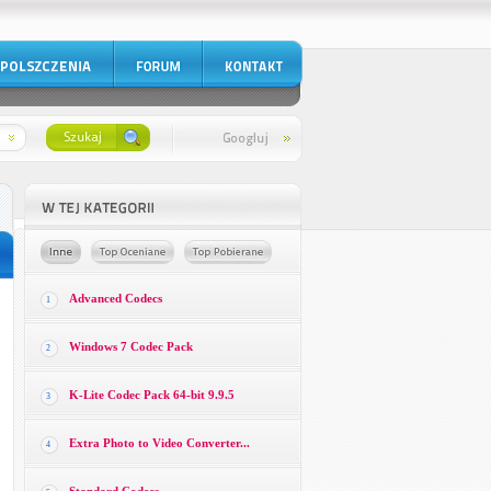
Advanced Codecs
1
Windows 7 Codec Pack
2
K-Lite Codec Pack 64-bit 9.9.5
3
Extra Photo to Video Converter...
4