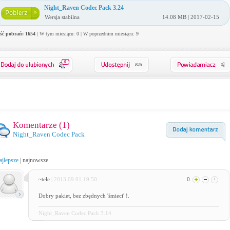
Night_Raven Codec Pack 3.24
Wersja stabilna
14.08 MB | 2017-02-15
ość pobrań: 1654
| W tym miesiącu: 0 | W poprzednim miesiącu: 9
0
Komentarze (
1
)
Night_Raven Codec Pack
ajlepsze
|
najnowsze
~tele
| 2013.09.01 19:50
0
Dobry pakiet, bez zbędnych 'śmieci' !.
Night_Raven Codec Pack 3.14