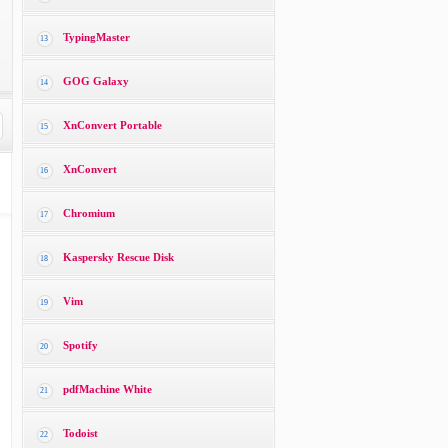
TypingMaster
13
GOG Galaxy
14
XnConvert Portable
15
XnConvert
16
Chromium
17
Kaspersky Rescue Disk
18
Vim
19
Spotify
20
pdfMachine White
21
Todoist
22