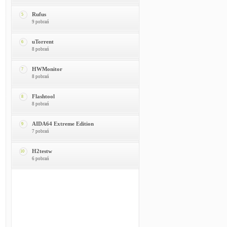
Rufus
5
9 pobrań
uTorrent
6
8 pobrań
HWMonitor
7
8 pobrań
Flashtool
8
8 pobrań
AIDA64 Extreme Edition
9
7 pobrań
H2testw
10
6 pobrań