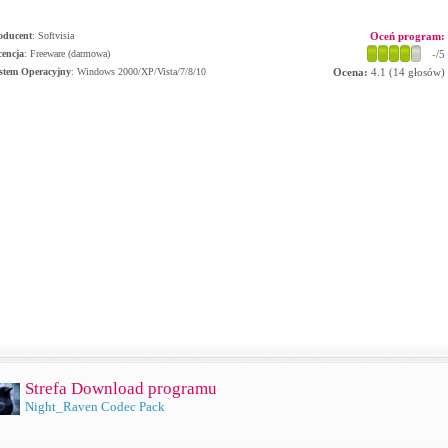
oducent
:
Softvisia
Oceń program:
cencja
: Freeware (darmowa)
-
/5
stem Operacyjny
:
Windows 2000/XP/Vista/7/8/10
Ocena:
4.1
(
14
głosów)
Strefa Download programu
Night_Raven Codec Pack