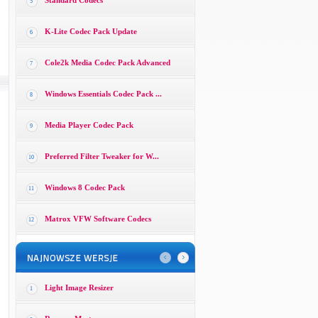
Standard Codecs
5
K-Lite Codec Pack Update
6
Cole2k Media Codec Pack Advanced
7
Windows Essentials Codec Pack ...
8
Media Player Codec Pack
9
Preferred Filter Tweaker for W...
10
Windows 8 Codec Pack
11
Matrox VFW Software Codecs
12
Light Image Resizer
1