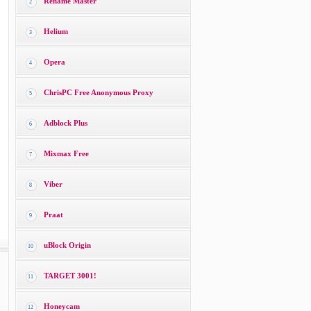
Rename Master
2
Helium
3
Opera
4
ChrisPC Free Anonymous Proxy
5
Adblock Plus
6
Mixmax Free
7
Viber
8
Praat
9
uBlock Origin
10
TARGET 3001!
11
Honeycam
12