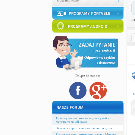
Programowanie
Il
Dołącz do nas na:
n
Преимущества эмолента для сухой и
чувствительной кожи
Заказать строительство частного дома
Строительство домов под ключ в Москве