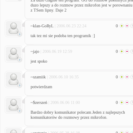
Za duzo ciagnie ten program. GG do rozmow pisemnych jes
duzo lepszy a do rozmow przez mikrofon jest w porownaniu
z TSem lipny. Daje 2
~klan-GoRyL
| 2006.06.23 22:24
0
tak tez mi sie podoba ten programik :]
~jajo
| 2006.06.19 12:59
0
jest spoko
~szamiik
| 2006.06.10 16:35
0
potwierdzam
~$zerszeń
| 2006.06.06 11:00
0
Bardzo dobry komunikator polecam.Jeden z najlepszych
komunikatorów do rozmowy przez mikrofon.