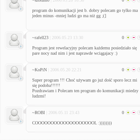
~szotunio
| 2006.05.28 16:38
0
program do komunikacji jest b. dobry polecam go tylko ma
jeden minus -mniej ludzi go ma niż gg ;(]
~rafell23
| 2006.05.23 13:30
0
Program jest rewelacyjny polecam każdemu posiedziało się
pare nocy nad nim i jest naprawde wciągajacy :)
~KoPiN
| 2006.05.20 22:21
0
Super program !!! Choć używam go już dość sporo lecz mi
się podoba!!!!!!
Pozdrawiam i Polecam ten program do komunikacji miedzy
ludzmi!
~ROBI
| 2006.05.11 23:43
0
COOOOOOOOOOOOOOOOOOOL :))))))))