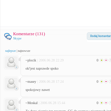
Komentarze (
131
)
Skype
najlepsze
|
najnowsze
~plocik
| 2006.06.28 22:29
0
ok!jest naprawde spoko
~masey
| 2006.06.28 17:24
0
spokojowy nawet
~Moskal
| 2006.06.28 15:44
0