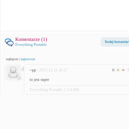
Komentarze (
1
)
Everything Portable
najlepsze
|
najnowsze
~pp
| 2015.12.11 16:27
0
to jest super
Everything Portable 1.3.4.686