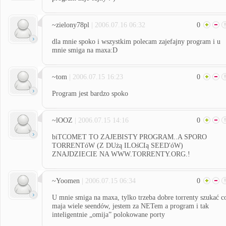
~zielony78pl
| 2006.07.16 06:32
0
dla mnie spoko i wszystkim polecam zajefajny program i u
mnie smiga na maxa:D
~tom
| 2006.07.15 16:23
0
Program jest bardzo spoko
~lOOZ
| 2006.07.15 14:16
0
biTCOMET TO ZAJEBISTY PROGRAM..A SPORO
TORRENTóW (Z DUżą ILOśCIą SEED'óW)
ZNAJDZIECIE NA WWW.TORRENTY.ORG.!
~Yoomen
| 2006.07.15 06:34
0
U mnie smiga na maxa, tylko trzeba dobre torrenty szukać c
maja wiele seendów, jestem za NETem a program i tak
inteligentnie „omija” polokowane porty