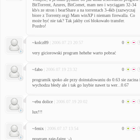
BitTorrent, Azures, BitComet, mam neo i wyciągam 32-34
kb/s ze stron i bearShare a na torrentach 3-4kb (zazwyczaj
biore z Torrenty.org) Mam winXP i niemam firewalla. Co
może być nie tak? Tak jakby coś blokowało transfer.
Pozdro!
~kolcz89
| 2006.07.23 20:57
0
very giciorowski program hehehe warto pobrać
~fabo
| 2006.07.19 23:32
0
programik spoko ale przy doinstalowaniu do 0.63 sie zacina 
wychodza błedy ale i tak go luybie nawet ta wer...0.67
~ebu dolice
| 2006.07.19 20:02
0
lux!!!
~fenix
| 2006.07.17 13:54
0
program zaje-fajny :-)