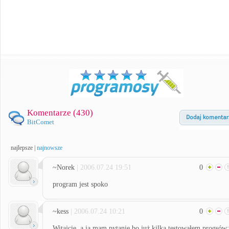
Komentarze (
430
)
BitComet
najlepsze
|
najnowsze
~Norek
| 2006.07.24 19:51
0
program jest spoko
~kess
| 2006.07.24 10:21
0
Witajcie, a ja mam pytanie bo już kilka testowałem progsów: