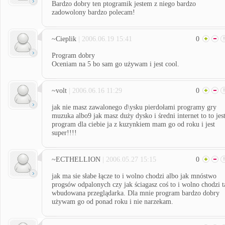
Bardzo dobry ten ptogramik jestem z niego bardzo
zadowolony bardzo polecam!
~Cieplik
| 2006.06.19 15:41
0
Program dobry
Oceniam na 5 bo sam go używam i jest cool.
~volt
| 2006.06.16 11:29
0
jak nie masz zawalonego d\ysku pierdołami programy gry
muzuka albo9 jak masz duży dysko i średni internet to to jes
program dla ciebie ja z kuzynkiem mam go od roku i jest
super!!!!
~ECTHELLION
| 2006.05.27 15:15
0
jak ma sie słabe łącze to i wolno chodzi albo jak mnóstwo
progsów odpalonych czy jak ściagasz coś to i wolno chodzi t
wbudowana przeglądarka. Dla mnie program bardzo dobry
używam go od ponad roku i nie narzekam.