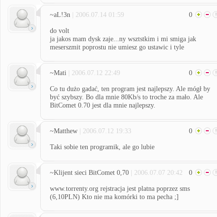
~aL!3n
| 2006.07.14 01:59
0
do volt
ja jakos mam dysk zaje...ny wsztstkim i mi smiga jak
meserszmit poprostu nie umiesz go ustawic i tyle
~Mati
| 2006.07.12 22:49
0
Co tu dużo gadać, ten program jest najlepszy. Ale mógł by
być szybszy. Bo dla mnie 80Kb/s to troche za mało. Ale
BitComet 0.70 jest dla mnie najlepszy.
~Matthew
| 2006.07.12 19:33
0
Taki sobie ten programik, ale go lubie
~Klijent sieci BitComet 0,70
| 2006.07.07 20:42
0
www.torrenty.org rejstracja jest platna poprzez sms
(6,10PLN) Kto nie ma komórki to ma pecha ;]