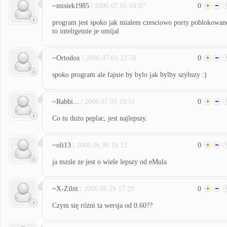
~misiek1985
| 2006.07.05 04:07
0
program jest spoko jak mialem czesciowo porty poblokowan
to inteligetnie je omijal
~Ortodox
| 2006.07.03 22:50
0
spoko program ale fajnie by bylo jak bylby szybszy :)
~Rabbi...
| 2006.07.03 19:51
0
Co tu dużo peplac, jest najlepszy.
~oli13
| 2006.06.30 16:12
0
ja mzsle ze jest o wiele lepszy od eMula
~X-Zibit
| 2006.06.29 17:29
0
Czym się różni ta wersja od 0.60??