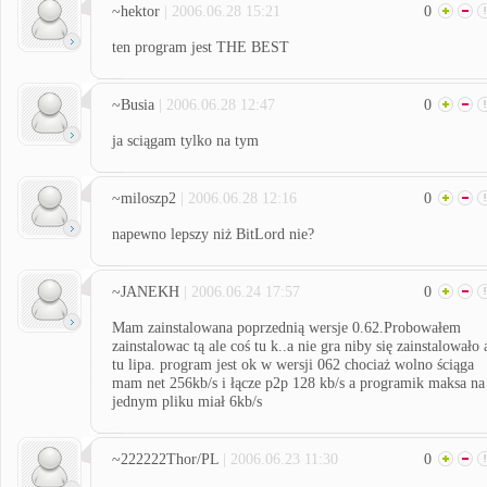
~hektor
| 2006.06.28 15:21
0
ten program jest THE BEST
~Busia
| 2006.06.28 12:47
0
ja sciągam tylko na tym
~miloszp2
| 2006.06.28 12:16
0
napewno lepszy niż BitLord nie?
~JANEKH
| 2006.06.24 17:57
0
Mam zainstalowana poprzednią wersje 0.62.Probowałem
zainstalowac tą ale coś tu k..a nie gra niby się zainstalowało 
tu lipa. program jest ok w wersji 062 chociaż wolno ściąga
mam net 256kb/s i łącze p2p 128 kb/s a programik maksa na
jednym pliku miał 6kb/s
~222222Thor/PL
| 2006.06.23 11:30
0