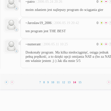
~patro
| 2006.05.24 20:26
0
moim zdaniem jest najlepszy program do sciągania gier
~Jaroslaw19_2006
| 2006.05.19 20:42
0
ten program jest THE BEST
~numerant
| 2006.05.11 10:25
0
Doskonały program. Ma kilka niedociągnięć, osiąga jednak
pełną prędkość, a to dzięki opcji omijania NAT-a (bo za NA
em właśnie jestem ;) ) Jak dla mnie 5/5
7
8
9
10
11
12
13
14
15