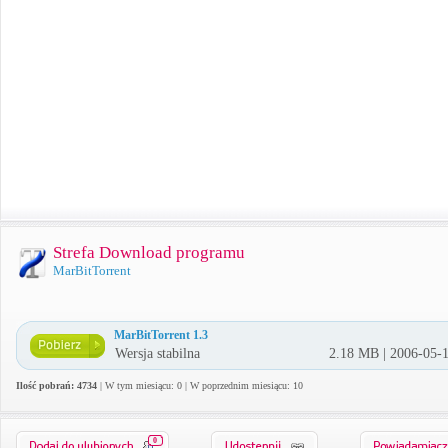
Strefa Download programu
MarBitTorrent
MarBitTorrent 1.3
Wersja stabilna
2.18 MB | 2006-05-
Ilość pobrań: 4734
| W tym miesiącu: 0 | W poprzednim miesiącu: 10
0