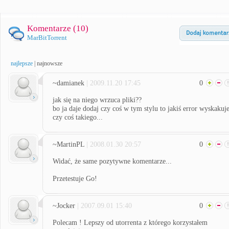
Komentarze (
10
)
MarBitTorrent
najlepsze
|
najnowsze
~damianek
| 2009.11.20 17:45
0
jak się na niego wrzuca pliki??
bo ja daje dodaj czy coś w tym stylu to jakiś error wyskakuj
czy coś takiego...
~MartinPL
| 2008.01.30 20:57
0
Widać, że same pozytywne komentarze...
Przetestuje Go!
~Jocker
| 2007.09.01 15:40
0
Polecam ! Lepszy od utorrenta z którego korzystałem