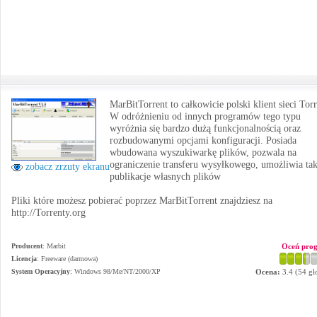
MarBitTorrent to całkowicie polski klient sieci Torr
W odróżnieniu od innych programów tego typu
wyróżnia się bardzo dużą funkcjonalnością oraz
rozbudowanymi opcjami konfiguracji. Posiada
wbudowana wyszukiwarkę plików, pozwala na
ograniczenie transferu wysyłkowego, umożliwia ta
zobacz zrzuty ekranu
publikacje własnych plików
Pliki które możesz pobierać poprzez MarBitTorrent znajdziesz na
http://Torrenty.org
Producent
:
Marbit
Oceń pro
Licencja
: Freeware (darmowa)
System Operacyjny
:
Windows 98/Me/NT/2000/XP
Ocena:
3.4
(
54
gł