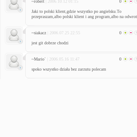
~robert
| 2006.10.12 01:15
0
Jaki to polski klient,gdzie wszystko po angielsku.To
przepraszam,albo polski klient i ang program,albo na odwro
~siakacz
| 2006.07.25 22:55
0
jest git dobrze chodzi
~Mario`
| 2006.05.16 11:47
0
spoko wszystko działa bez zarzutu polecam