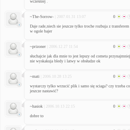
wcześniej .
~The-Sorrow-
| 2007.01.31 13:07
0
Daje rade,niech sie jeszcze tylko troche rozbuja z transferem 
w ogole bajer
~prizoner
| 2006.12.27 11:54
0
słuchajcie jak dla mnie to jest lepszy od cometa przynajmnie
nie wyskakuja bledy i latwy w obsłudze ok
~mati
| 2006.10.28 13:25
0
wystarczy tylko wrzucić plik i samo się sciaga? czy trzeba co
jeszcze nastawić?
~hasiok
| 2006.10.13 22:15
0
dobre to