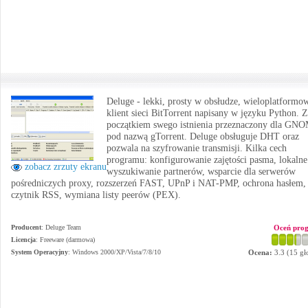
Deluge - lekki, prosty w obsłudze, wieloplatformo
klient sieci BitTorrent napisany w języku Python. Z
początkiem swego istnienia przeznaczony dla GN
pod nazwą gTorrent. Deluge obsługuje DHT oraz
pozwala na szyfrowanie transmisji. Kilka cech
programu: konfigurowanie zajętości pasma, lokalne
zobacz zrzuty ekranu
wyszukiwanie partnerów, wsparcie dla serwerów
pośredniczych proxy, rozszerzeń FAST, UPnP i NAT-PMP, ochrona hasłem,
czytnik RSS, wymiana listy peerów (PEX).
Producent
:
Deluge Team
Oceń pro
Licencja
: Freeware (darmowa)
System Operacyjny
:
Windows 2000/XP/Vista/7/8/10
Ocena:
3.3
(
15
gł