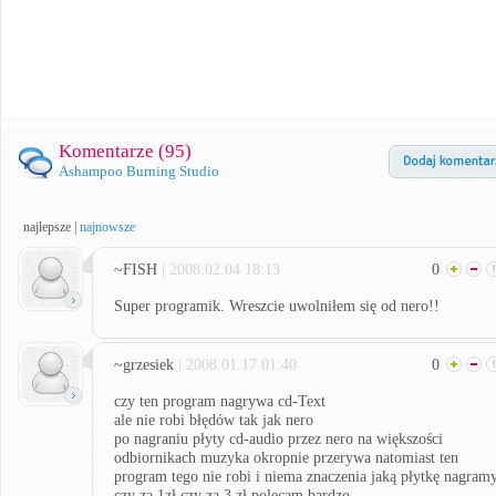
Komentarze (
95
)
Ashampoo Burning Studio
najlepsze
|
najnowsze
~FISH
| 2008.02.04 18:13
0
Super programik. Wreszcie uwolniłem się od nero!!
~grzesiek
| 2008.01.17 01:40
0
czy ten program nagrywa cd-Text
ale nie robi błędów tak jak nero
po nagraniu płyty cd-audio przez nero na większości
odbiornikach muzyka okropnie przerywa natomiast ten
program tego nie robi i niema znaczenia jaką płytkę nagram
czy za 1zł czy za 3 zł polecam bardzo