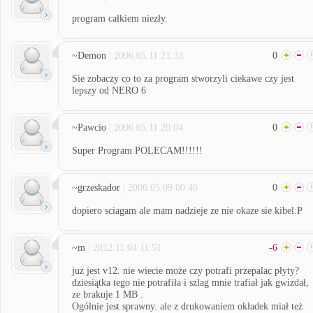
program całkiem niezły.
~Demon
| 2006.05.11 21:33
0
Sie zobaczy co to za program stworzyli ciekawe czy jest
lepszy od NERO 6
~Pawcio
| 2006.05.11 20:04
0
Super Program POLECAM!!!!!!
~grzeskador
| 2006.05.09 00:46
0
dopiero sciagam ale mam nadzieje ze nie okaze sie kibel:P
~m
| 2012.11.04 11:51
-6
już jest v12. nie wiecie może czy potrafi przepalac płyty?
dziesiątka tego nie potrafiła i szlag mnie trafiał jak gwizdał,
ze brakuje 1 MB .
Ogólnie jest sprawny. ale z drukowaniem okładek miał też