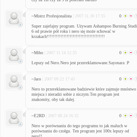
~Mistrz Profesjonalista
| 2007.11.30 17:55
0
Super zajefajny program. Używam Ashampoo Burning Stud
6 od prawie pół roku i nero się może schować w
krzakach!!!!!!!!!!!!!!!!!!!!!!!!!!!!!!!!!!!!!!
~Miho
| 2007.11.14 12:35
0
Lepszy od Nero.Nero jest przereklamowane.Sayonara :P
~Jaro
| 2007.09.22 17:45
0
Nero to przereklamowane badziewie które zajmuje mnóstwo
miejsca i nieradzi sobie z niczym.Ten program jest
znakomity, oby tak dalej.
~E2RD
| 2007.08.24 16:32
0
Nero w porównaniu do tego programu to jak maluch w
porównaniu do czołgu. Ten program jest 100x lepszy od
nero!!