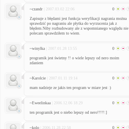
~czandr
| 2007.03.02 22:06
0
Zapisuje z błędami jest funkcja weryfikacji nagrania można
sprawdzić po nagraniu ale płytka do wyrzucenia jak z
błędem.Niby rozbudowany ale z wspomnianego względu nie
polecam sprawdziłem to wiem.
~winylka
| 2007.01.28 13:55
0
programik jest świetny !! o wiele lepszy od nero moim
zdaniem
~Karolcie
| 2007.01.11 19:14
0
mam nadzieje ze jakis ten program w miare jest :)
~Eweelinkaa
| 2006.12.06 18:29
0
ten programik jest o niebo lepszy od nero!!!!!:]
~kolo
| 2006.11.28 22:58
0