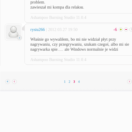
problem.
zawieszał mi kompa dla relaksu.
Ashampoo Burning Studio 11.0.4
rysiu266
| 2012.03.27 19:50
-6
Właśnie go wywaliłem, bo mi nie widział płyt przy
nagrywaniu, czy przegrywaniu, szukam czegoś, albo mi sie
nagrywarka spie..... ale Windows normalnie je widzi
Ashampoo Burning Studio 11.0.4
1
2
3
4