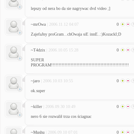
lepszy od nera bo da sie nagrywac dvd video ;]
~mrOwa
| 2006.11.12 04:07
0
ZajefaJny proGram...chOwaja siE innE..:)KozackI;D
~T4dzix
| 2006.10.05 15:28
0
SUPER
PROGRAM!!!!!!!!!!!!!!!!!!!!!!!!!!!!!!!!!!!!!!!!!!!!!!!!!!!!
~jaro
| 2006.10.03 10:55
0
ok.super
~killer
| 2006.09.30 10:49
0
nero 6 sie rozwalił trza cos ściagnac
~Mushu
| 2006.09.10 07:01
0