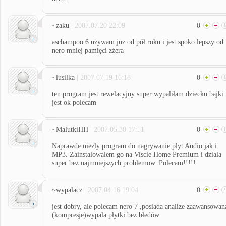
~zaku
| 2007.07.20 22:09
0
aschampoo 6 używam juz od pół roku i jest spoko lepszy od
nero mniej pamięci zżera
~lusilka
| 2007.07.19 16:18
0
ten program jest rewelacyjny super wypaliłam dziecku bajki
jest ok polecam
~MalutkiHH
| 2007.05.30 17:51
0
Naprawde niezly program do nagrywanie plyt Audio jak i
MP3. Zainstalowalem go na Viscie Home Premium i dziala
super bez najmniejszych problemow. Polecam!!!!!
~wypalacz
| 2007.04.16 19:04
0
jest dobry, ale polecam nero 7 ,posiada analize zaawansowan
(kompresje)wypala płytki bez błedów