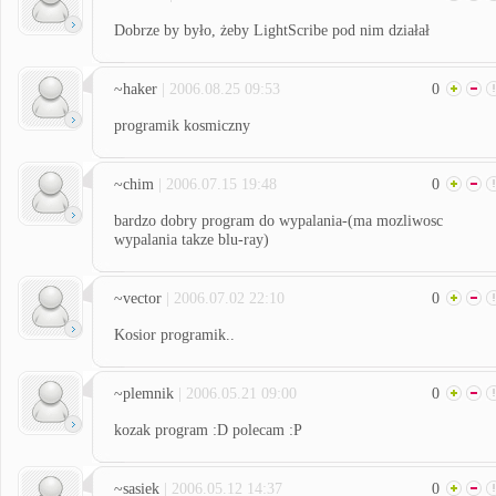
Dobrze by było, żeby LightScribe pod nim działał
~haker
| 2006.08.25 09:53
0
programik kosmiczny
~chim
| 2006.07.15 19:48
0
bardzo dobry program do wypalania-(ma mozliwosc
wypalania takze blu-ray)
~vector
| 2006.07.02 22:10
0
Kosior programik..
~plemnik
| 2006.05.21 09:00
0
kozak program :D polecam :P
~sasiek
| 2006.05.12 14:37
0