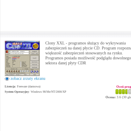
Clony XXL - programos służący do wykrywania
zabezpieczeń na danej płycie CD. Program rozpozn
większość zabezpieczeń stosowanych na rynku.
Programos posiada możliwość podglądu dowolnego
sektora danej płyty CDR
zobacz zrzuty ekranu
Licencja
: Freeware (darmowa)
Oceń pro
System Operacyjny
:
Windows 98/Me/NT/2000/XP
Ocena:
3.6
(
30
gł