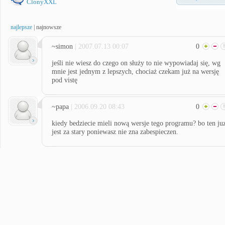
ClonyXXL
najlepsze
|
najnowsze
~simon
| 2007.07.13 00:07
0
jeśli nie wiesz do czego on służy to nie wypowiadaj się, wg
mnie jest jednym z lepszych, chociaż czekam już na wersję
pod vistę
~papa
| 2006.09.20 08:43
0
kiedy bedziecie mieli nową wersje tego programu? bo ten ju
jest za stary poniewasz nie zna zabespieczen.