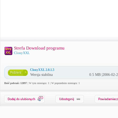
Strefa Download programu
ClonyXXL
ClonyXXL 2.0.1.5
Wersja stabilna
0.5 MB |2006-02-
Ilość pobrań: 12897
| W tym miesiącu: 1 | W poprzednim miesiącu: 1
0