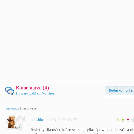
Komentarze (
4
)
Howard E-Mail Notifier
najlepsze
|
najnowsze
adashko
| 2015.11.06 15:27
5
Świetny dla osób, które szukają tylko "powiadamiacza", a ni