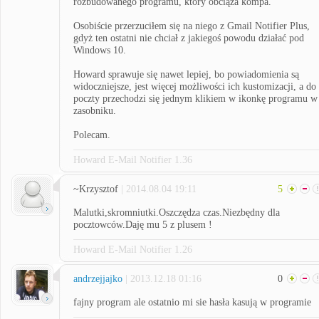
rozbudowanego programu, który obciąża kompa.
Osobiście przerzuciłem się na niego z Gmail Notifier Plus,
gdyż ten ostatni nie chciał z jakiegoś powodu działać pod
Windows 10.
Howard sprawuje się nawet lepiej, bo powiadomienia są
widoczniejsze, jest więcej możliwości ich kustomizacji, a do
poczty przechodzi się jednym klikiem w ikonkę programu w
zasobniku.
Polecam.
Howard E-Mail Notifier 1.36
~Krzysztof
| 2014.08.04 19:11
5
Malutki,skromniutki.Oszczędza czas.Niezbędny dla
pocztowców.Daję mu 5 z plusem !
Howard E-Mail Notifier 1.26
andrzejjajko
| 2013.12.18 01:16
0
fajny program ale ostatnio mi sie hasła kasują w programie