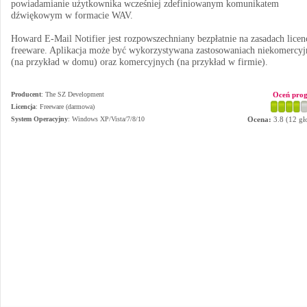
powiadamianie użytkownika wcześniej zdefiniowanym komunikatem
dźwiękowym w formacie WAV.
Howard E-Mail Notifier jest rozpowszechniany bezpłatnie na zasadach licen
freeware. Aplikacja może być wykorzystywana zastosowaniach niekomercy
(na przykład w domu) oraz komercyjnych (na przykład w firmie).
Producent
:
The SZ Development
Oceń pro
Licencja
: Freeware (darmowa)
System Operacyjny
:
Windows XP/Vista/7/8/10
Ocena:
3.8
(
12
gł