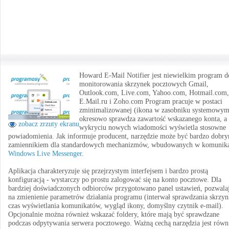
Howard E-Mail Notifier jest niewielkim program d
monitorowania skrzynek pocztowych Gmail,
Outlook.com, Live.com, Yahoo.com, Hotmail.com,
E.Mail.ru i Zoho.com Program pracuje w postaci
zminimalizowanej (ikona w zasobniku systemowym
okresowo sprawdza zawartość wskazanego konta, a
zobacz zrzuty ekranu
wykryciu nowych wiadomości wyświetla stosowne
powiadomienia. Jak informuje producent, narzędzie może być bardzo dobr
zamiennikiem dla standardowych mechanizmów, wbudowanych w komunika
Windows Live Messenger
.
Aplikacja charakteryzuje się przejrzystym interfejsem i bardzo prostą
konfiguracją - wystarczy po prostu zalogować się na konto pocztowe. Dla
bardziej doświadczonych odbiorców przygotowano panel ustawień, pozwala
na zmienienie parametrów działania programu (interwał sprawdzania skrzyn
czas wyświetlania komunikatów, wygląd ikony, domyślny czytnik e-mail).
Opcjonalnie można również wskazać foldery, które mają być sprawdzane
podczas odpytywania serwera pocztowego. Ważną cechą narzędzia jest równ