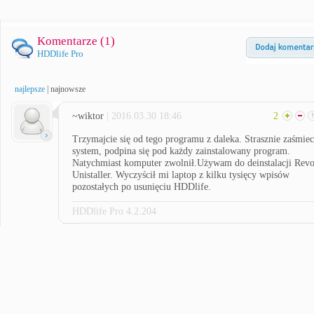
Komentarze (
1
)
HDDlife Pro
najlepsze
|
najnowsze
~wiktor
| 2016.03.30 18:46
2
Trzymajcie się od tego programu z daleka. Strasznie zaśmie
system, podpina się pod każdy zainstalowany program.
Natychmiast komputer zwolnił.Używam do deinstalacji Rev
Unistaller. Wyczyścił mi laptop z kilku tysięcy wpisów
pozostałych po usunięciu HDDlife.
HDDlife Pro 4.2.204