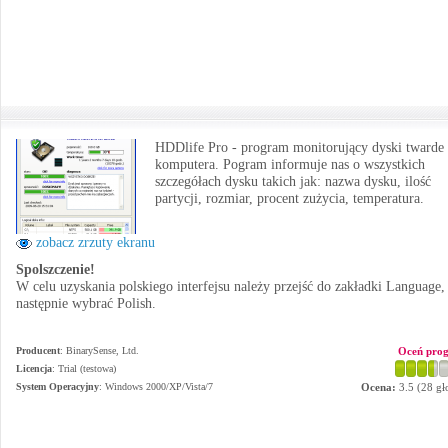
HDDlife Pro - program monitorujący dyski twarde
komputera. Pogram informuje nas o wszystkich
szczegółach dysku takich jak: nazwa dysku, ilość
partycji, rozmiar, procent zużycia, temperatura.
zobacz zrzuty ekranu
Spolszczenie!
W celu uzyskania polskiego interfejsu należy przejść do zakładki Language,
następnie wybrać Polish.
Producent
:
BinarySense, Ltd.
Oceń pro
Licencja
: Trial (testowa)
System Operacyjny
:
Windows 2000/XP/Vista/7
Ocena:
3.5
(
28
gł