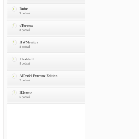
Rufus
5
9 pobrań
uTorrent
6
8 pobrań
HWMonitor
7
8 pobrań
Flashtool
8
8 pobrań
AIDA64 Extreme Edition
9
7 pobrań
H2testw
10
6 pobrań