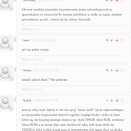
~m4riuszj
| 2013.04.10 18:23
-8
Chcecie zarabiac pieniadze na pobieraniu przez odwiedzajacych to
sprawdzajcie co wrzucacie bo narazie pierdzicie w stolki za nasze, fatalnie
prowadzony portal , wescie sie do roboty dzieciaki
HDClone 4.3.1
~user
| 2013.02.18 18:38
0
syf nie pełna wersja
HDClone 4.2.2
~bolox
| 2012.12.15 11:05
0
szmelc jakich dużo ! Nie polecam
HDClone 4.2.1
~bolek
| 2009.05.17 16:19
8
jeszcze żeby było fajniej to nie ma opcji "smart inteli" opcja odpowiadająca
za opcjonalne kopiowanie danych (ogólny wygląd dysku i tylko te dane
które są, nie kopiuję pustego miejsca np: dysk:100GB, dane:8GB, zrobiony
obraz:8GB) a ta wersja daje nam możliwość taką: jeśli masz dysk np:
100GB to żeby zrobić kopię jego to potrzebujesz tyle samo choć na dysku