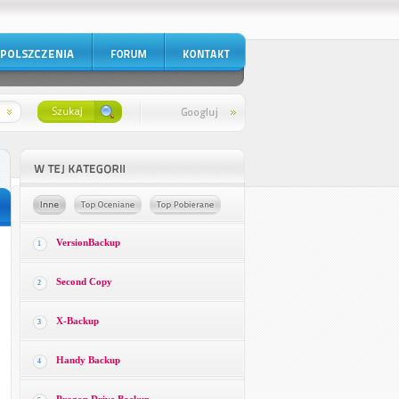
VersionBackup
1
Second Copy
2
X-Backup
3
Handy Backup
4