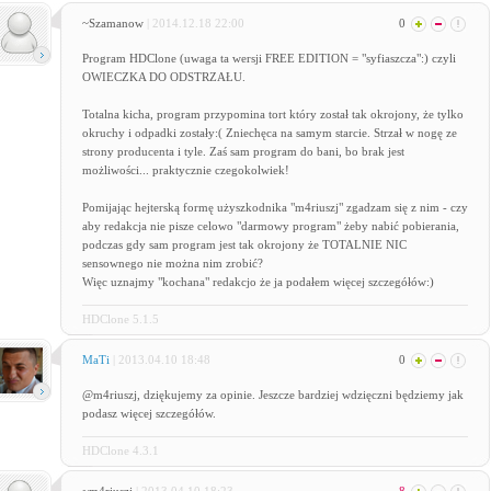
~Szamanow
| 2014.12.18 22:00
0
Program HDClone (uwaga ta wersji FREE EDITION = "syfiaszcza":) czyli
OWIECZKA DO ODSTRZAŁU.
Totalna kicha, program przypomina tort który został tak okrojony, że tylko
okruchy i odpadki zostały:( Zniechęca na samym starcie. Strzał w nogę ze
strony producenta i tyle. Zaś sam program do bani, bo brak jest
możliwości... praktycznie czegokolwiek!
Pomijając hejterską formę użyszkodnika "m4riuszj" zgadzam się z nim - czy
aby redakcja nie pisze celowo "darmowy program" żeby nabić pobierania,
podczas gdy sam program jest tak okrojony że TOTALNIE NIC
sensownego nie można nim zrobić?
Więc uznajmy "kochana" redakcjo że ja podałem więcej szczegółów:)
HDClone 5.1.5
MaTi
| 2013.04.10 18:48
0
@m4riuszj, dziękujemy za opinie. Jeszcze bardziej wdzięczni będziemy jak
podasz więcej szczegółów.
HDClone 4.3.1