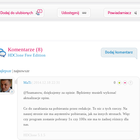
1
Komentarze (
8
)
HDClone Free Edition
ajlepsze
|
najnowsze
MaTi
| 2014.12.18 22:31
0
@Szamanow, dziękujemy za opinie. Będziemy musieli wykonać
aktualizacje opisu.
Co do zarabiania na pobieraniu przez redakcje. To nic z tych rzeczy. Na
naszej stronie nie ma asystentów pobierania, jak na innych stronach. Więc
czy program zostanie pobrany 1x czy 100x nie ma to żadnej różnicy dla
nas.
HDClone 5.1.5