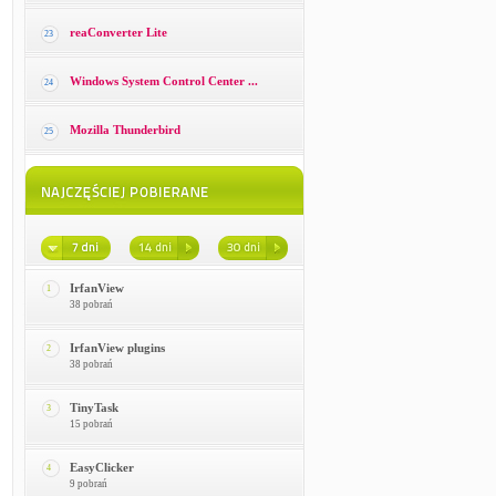
reaConverter Lite
23
Windows System Control Center ...
24
Mozilla Thunderbird
25
IrfanView
1
38 pobrań
IrfanView plugins
2
38 pobrań
TinyTask
3
15 pobrań
EasyClicker
4
9 pobrań