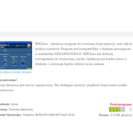
HDClone - darmowy program do tworzenia kopii partycji, oraz całych
dysków twardych. Program jest kompatybilny z dyskami pracującymi
w standardzie ATA/SATA/SATA II. HDClone jest dobrym
rozwiązaniem do domowego użytku. Aplikacja jest bardzo łatwa w
obsłudze i wykonuje bardzo dobrze swoje zadanie.
zobacz zrzuty ekranu
raniczenia!
rsja darmowa jest mocno ograniczona. Nie obsługuje partycji i prędkość kopiowania została
raniczona.
oducent
:
miray
Oceń program:
cencja
: Freeware (darmowa)
-
/5
stem Operacyjny
:
Windows 98/Me/NT/2000/XP/Vista/7/8/10
Ocena:
3.4
(
96
głosów)