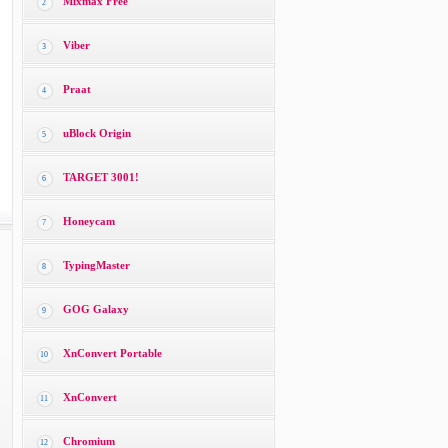
Mixmax Free
2
Viber
3
Praat
4
uBlock Origin
5
TARGET 3001!
6
Honeycam
7
TypingMaster
8
GOG Galaxy
9
XnConvert Portable
10
XnConvert
11
Chromium
12