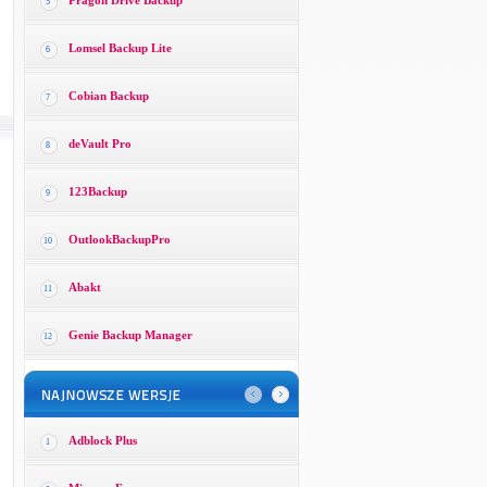
Pragon Drive Backup
5
Lomsel Backup Lite
6
Cobian Backup
7
deVault Pro
8
123Backup
9
OutlookBackupPro
10
Abakt
11
Genie Backup Manager
12
Adblock Plus
1