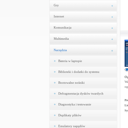
Gry
Internet
Komunikacja
Multimedia
Narzędzia
Bateria w laptopie
Biblioteki i dodatki do systemu
Og
We
Bootowalne nośniki
og
Defragmentacja dysków twardych
Pr
Diagnostyka i testowanie
Li
Sy
Duplikaty plików
Emulatory napędów