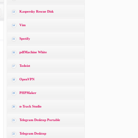
Kaspersky Rescue Disk
13
Vim
14
Spotify
15
pdfMachine White
16
Todoist
17
OpenVPN
18
PHPMaker
19
n-Track Studio
20
Telegram Desktop Portable
21
Telegram Desktop
22