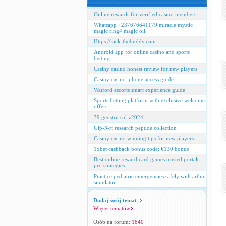
Online rewards for verified casino members
Whatsapp +237676641179 miracle mystic
magic ring# magic oil
Https://kick-thebuddy.com
Android app for online casino and sports
betting
Casiny casino honest review for new players
Casiny casino iphone access guide
Watford escorts smart experience guide
Sports betting platform with exclusive welcome
offers
39 geostru snl v2024
Glp-3-rt research peptide collection
Casiny casino winning tips for new players
1xbet cashback bonus code: €130 bonus
Best online reward card games trusted portals
pro strategies
Practice pediatric emergencies safely with arthur
simulator
Dodaj swój temat
Więcej tematów
Osób na forum:
1840