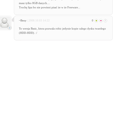
masz tylko 8GB danych....
Trochę lipa bo nie powinni pisać że w że Freeware...
~Beny
| 2008.10.03 14:22
0
To wersja Basic, ktora pozwala robic jedynie kopie calego dysku twardego
(HDD-HDD). :/