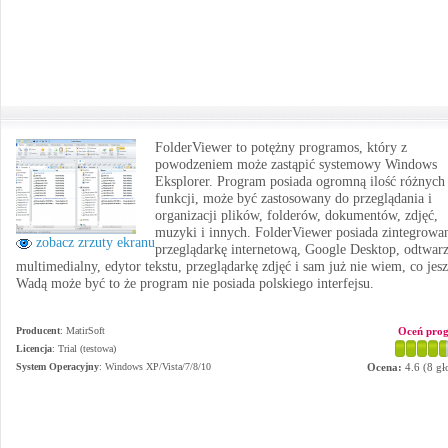
FolderViewer to potężny programos, który z
powodzeniem może zastąpić systemowy Windows
Eksplorer. Program posiada ogromną ilość różnych
funkcji, może być zastosowany do przeglądania i
organizacji plików, folderów, dokumentów, zdjęć,
muzyki i innych. FolderViewer posiada zintegrowa
zobacz zrzuty ekranu
przeglądarkę internetową, Google Desktop, odtwar
multimedialny, edytor tekstu, przeglądarkę zdjęć i sam już nie wiem, co jesz
Wadą może być to że program nie posiada polskiego interfejsu.
Producent
:
MatirSoft
Oceń pro
Licencja
: Trial (testowa)
System Operacyjny
:
Windows XP/Vista/7/8/10
Ocena:
4.6
(
8
gł