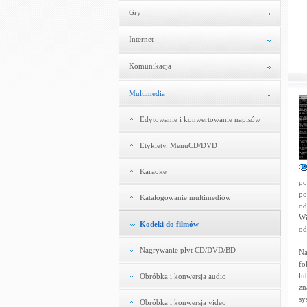
Gry
Internet
Komunikacja
Multimedia
Edytowanie i konwertowanie napisów
Etykiety, MenuCD/DVD
Karaoke
po
po
Katalogowanie multimediów
od
Wi
Kodeki do filmów
od
Nagrywanie płyt CD/DVD/BD
Na
fo
lu
Obróbka i konwersja audio
zn
sy
Obróbka i konwersja video