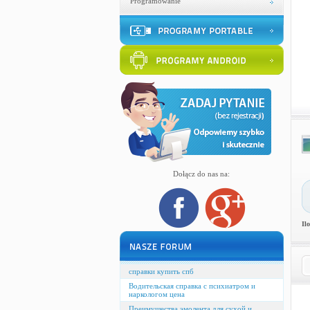
Programowanie
Dołącz do nas na:
Il
справки купить спб
Водительская справка с психиатром и
наркологом цена
Преимущества эмолента для сухой и