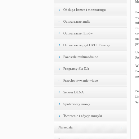
bł
Obsługa kamer i monitoringu
Po
ws
Odtwarzacze audio
in
zo
Odtwarzacze filmów
ce
pr
pr
Odtwarzacze płyt DVD i Blu-ray
U
Pozostałe multimedialne
Po
W
Programy dla DJa
Po
po
Przechwytywanie wideo
Pr
Serwer DLNA
Li
Sy
Syntezatory mowy
Tworzenie i edycja muzyki
Narzędzia