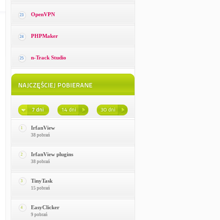
OpenVPN
23
PHPMaker
24
n-Track Studio
25
IrfanView
1
38 pobrań
IrfanView plugins
2
38 pobrań
TinyTask
3
15 pobrań
EasyClicker
4
9 pobrań