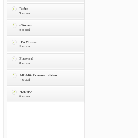
Rufus
5
9 pobrań
uTorrent
6
8 pobrań
HWMonitor
7
8 pobrań
Flashtool
8
8 pobrań
AIDA64 Extreme Edition
9
7 pobrań
H2testw
10
6 pobrań