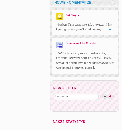
PotPlayer
~kuśka:
Tnie wszystko jak brzytwa ! Nikt
lepszego nie wymyślił i nie wymyśli ...
Directory List & Print
~AAA:
To rzeczywiście bardzo dobry
program, szczerze wart polecenia. Przy tak
wysokiej ocenie być może niestosowne jest
wspominać o innym, nieco l...