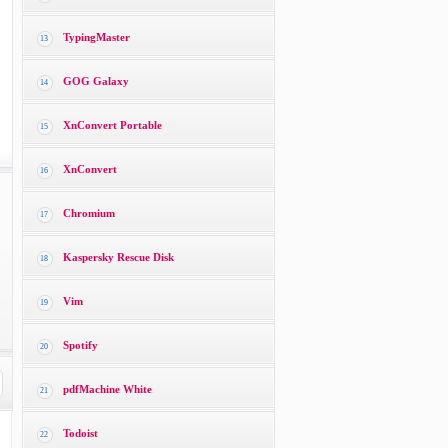
TypingMaster
13
GOG Galaxy
14
XnConvert Portable
15
XnConvert
16
Chromium
17
Kaspersky Rescue Disk
18
Vim
19
Spotify
20
pdfMachine White
21
Todoist
22