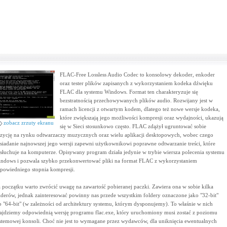
FLAC-Free Lossless Audio Codec to konsolowy dekoder, enkoder
oraz tester plików zapisanych z wykorzystaniem kodeka dźwięku
FLAC dla systemu Windows. Format ten charakteryzuje się
bezstratnością przechowywanych plików audio. Rozwijany jest w
ramach licencji z otwartym kodem, dlatego też nowe wersje kodeka,
które zwiększają jego możliwości kompresji oraz wydajności, ukazują
zobacz zrzuty ekranu
się w Sieci stosunkowo często. FLAC zdążył ugruntować sobie
zycję na rynku odtwarzaczy muzycznych oraz wielu aplikacji desktopowych, wobec czego
siadanie najnowszej jego wersji zapewni użytkownikowi poprawne odtwarzanie treści, które
słuchuje na komputerze. Opisywany program działa jedynie w trybie wiersza polecenia systemu
ndows i pozwala szybko przekonwertować pliki na format FLAC z wykorzystaniem
powiedniego stopnia kompresji.
 początku warto zwrócić uwagę na zawartość pobieranej paczki. Zawiera ona w sobie kilka
lderów, jednak zainteresować powinny nas przede wszystkim foldery oznaczone jako "32-bit"
b "64-bit" (w zależności od architektury systemu, którym dysponujemy). To właśnie w nich
ajdziemy odpowiednią wersję programu flac.exe, który uruchomiony musi zostać z poziomu
stemowej konsoli. Choć nie jest to wymagane przez wydawców, dla uniknięcia ewentualnych