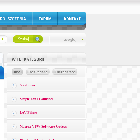
StarCodec
1
Simple x264 Launcher
2
LAV Filters
3
Matrox VFW Software Codecs
4