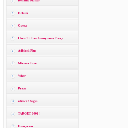
Rename Master
2
Helium
3
Opera
4
ChrisPC Free Anonymous Proxy
5
Adblock Plus
6
Mixmax Free
7
Viber
8
Praat
9
uBlock Origin
10
TARGET 3001!
11
Honeycam
12