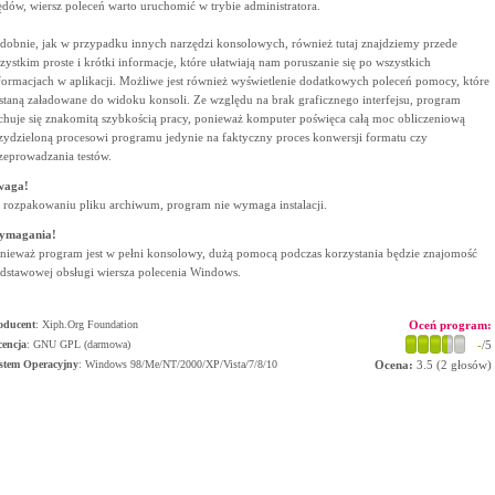
ędów, wiersz poleceń warto uruchomić w trybie administratora.
dobnie, jak w przypadku innych narzędzi konsolowych, również tutaj znajdziemy przede
zystkim proste i krótki informacje, które ułatwiają nam poruszanie się po wszystkich
formacjach w aplikacji. Możliwe jest również wyświetlenie dodatkowych poleceń pomocy, które
staną załadowane do widoku konsoli. Ze względu na brak graficznego interfejsu, program
chuje się znakomitą szybkością pracy, ponieważ komputer poświęca całą moc obliczeniową
zydzieloną procesowi programu jedynie na faktyczny proces konwersji formatu czy
zeprowadzania testów.
waga!
 rozpakowaniu pliku archiwum, program nie wymaga instalacji.
ymagania!
nieważ program jest w pełni konsolowy, dużą pomocą podczas korzystania będzie znajomość
dstawowej obsługi wiersza polecenia Windows.
oducent
:
Xiph.Org Foundation
Oceń program:
cencja
: GNU GPL (darmowa)
-
/5
stem Operacyjny
:
Windows 98/Me/NT/2000/XP/Vista/7/8/10
Ocena:
3.5
(
2
głosów)