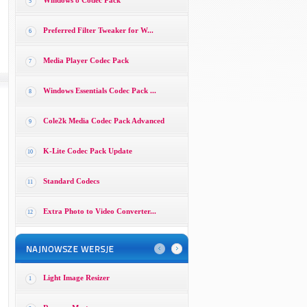
Windows 8 Codec Pack
5
Preferred Filter Tweaker for W...
6
Media Player Codec Pack
7
Windows Essentials Codec Pack ...
8
Cole2k Media Codec Pack Advanced
9
K-Lite Codec Pack Update
10
Standard Codecs
11
Extra Photo to Video Converter...
12
Light Image Resizer
1