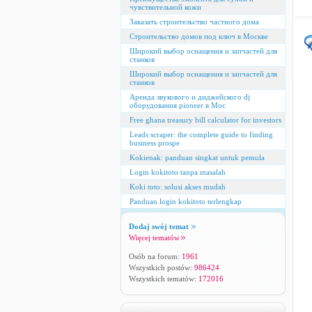
чувствительной кожи
Заказать строительство частного дома
Строительство домов под ключ в Москве
Широкий выбор оснащения и запчастей для
станков
Широкий выбор оснащения и запчастей для
станков
Аренда звукового и диджейского dj
оборудования pioneer в Мос
Free ghana treasury bill calculator for investors
Leads scraper: the complete guide to finding
business prospe
Kokienak: panduan singkat untuk pemula
Login kokitoto tanpa masalah
Koki toto: solusi akses mudah
Panduan login kokitoto terlengkap
Dodaj swój temat
Więcej tematów
Osób na forum:
1961
Wszystkich postów:
986424
Wszystkich tematów:
172016