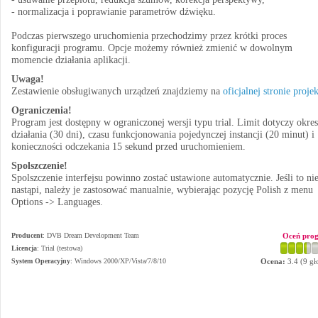
- normalizacja i poprawianie parametrów dźwięku.
Podczas pierwszego uruchomienia przechodzimy przez krótki proces
konfiguracji programu. Opcje możemy również zmienić w dowolnym
momencie działania aplikacji.
Uwaga!
Zestawienie obsługiwanych urządzeń znajdziemy na
oficjalnej stronie proje
Ograniczenia!
Program jest dostępny w ograniczonej wersji typu trial. Limit dotyczy okre
działania (30 dni), czasu funkcjonowania pojedynczej instancji (20 minut) i
konieczności odczekania 15 sekund przed uruchomieniem.
Spolszczenie!
Spolszczenie interfejsu powinno zostać ustawione automatycznie. Jeśli to ni
nastąpi, należy je zastosować manualnie, wybierając pozycję Polish z menu
Options -> Languages.
Producent
:
DVB Dream Development Team
Oceń pro
Licencja
: Trial (testowa)
System Operacyjny
:
Windows 2000/XP/Vista/7/8/10
Ocena:
3.4
(
9
gł