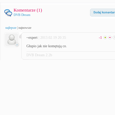
Komentarze (
1
)
DVB Dream
najlepsze
|
najnowsze
~expert
| 2013.02.19 20:35
-1
Głupio jak nie komętują co.
DVB Dream 2.2b