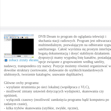
DVB Dream to program do oglądania telewizji i
słuchania stacji radiowych. Program jest odtwarza
multimedialnym, pozwalającym na odbieranie sygn
satelitarnego. Całość wyróżnia się prostym interfej
bogatą dokumentacją i dosyć stabilnym działaniem
dyspozycji mamy wygodną listę kanałów, posiadają
zobacz zrzuty ekranu
opcje związane z grupowaniem według satelity,
nadawcy, transpondera czy nazwy. Pozycje możemy również organizować w
dowolne struktury (sortowanie, dodawanie do szybkich/standardowych
ulubionych, tworzenie katalogów, usuwanie duplikatów).
Główne cechy programu:
- wysyłanie strumienia po sieci lokalnej (współpraca z VLC),
- możliwość zmiany ustawień dotyczących wydajności, skanowania czy
opóźnień,
- wyłącznik czasowy (możliwość zamknięcia programu bądź komputera po
zadanym czasie),
- kilka trybów skanowania (szybkie, zwykłe, ręczne),