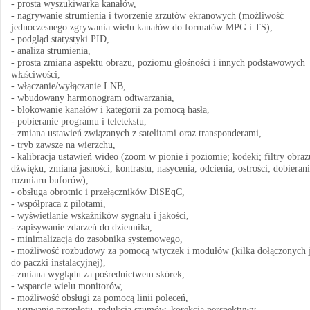
- prosta wyszukiwarka kanałów,
- nagrywanie strumienia i tworzenie zrzutów ekranowych (możliwość
jednoczesnego zgrywania wielu kanałów do formatów MPG i TS),
- podgląd statystyki PID,
- analiza strumienia,
- prosta zmiana aspektu obrazu, poziomu głośności i innych podstawowych
właściwości,
- włączanie/wyłączanie LNB,
- wbudowany harmonogram odtwarzania,
- blokowanie kanałów i kategorii za pomocą hasła,
- pobieranie programu i teletekstu,
- zmiana ustawień związanych z satelitami oraz transponderami,
- tryb zawsze na wierzchu,
- kalibracja ustawień wideo (zoom w pionie i poziomie; kodeki; filtry obraz
dźwięku; zmiana jasności, kontrastu, nasycenia, odcienia, ostrości; dobieran
rozmiaru buforów),
- obsługa obrotnic i przełączników DiSEqC,
- współpraca z pilotami,
- wyświetlanie wskaźników sygnału i jakości,
- zapisywanie zdarzeń do dziennika,
- minimalizacja do zasobnika systemowego,
- możliwość rozbudowy za pomocą wtyczek i modułów (kilka dołączonych j
do paczki instalacyjnej),
- zmiana wyglądu za pośrednictwem skórek,
- wsparcie wielu monitorów,
- możliwość obsługi za pomocą linii poleceń,
- usuwanie przeplotu, redukcja szumów, korekcja perspektywy,