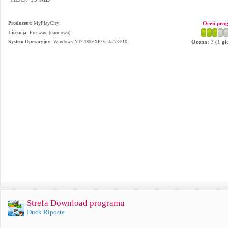
Producent
:
MyPlayCity
Oceń pro
Licencja
: Freeware (darmowa)
System Operacyjny
:
Windows NT/2000/XP/Vista/7/8/10
Ocena:
3
(
1
gł
Strefa Download programu
Duck Riposte