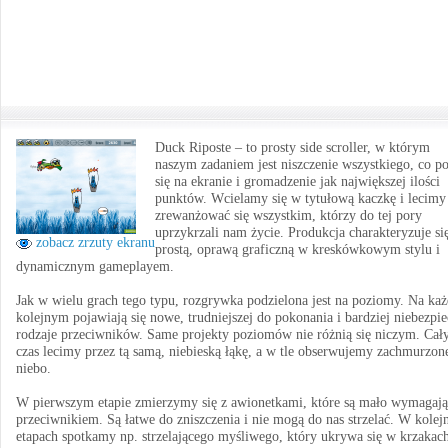
Duck Riposte – to prosty side scroller, w którym
naszym zadaniem jest niszczenie wszystkiego, co p
się na ekranie i gromadzenie jak największej ilości
punktów. Wcielamy się w tytułową kaczkę i lecimy
zrewanżować się wszystkim, którzy do tej pory
uprzykrzali nam życie. Produkcja charakteryzuje si
zobacz zrzuty ekranu
prostą, oprawą graficzną w kreskówkowym stylu i
dynamicznym gameplayem.
Jak w wielu grach tego typu, rozgrywka podzielona jest na poziomy. Na ka
kolejnym pojawiają się nowe, trudniejszej do pokonania i bardziej niebezpi
rodzaje przeciwników. Same projekty poziomów nie różnią się niczym. Cał
czas lecimy przez tą samą, niebieską łąkę, a w tle obserwujemy zachmurzon
niebo.
W pierwszym etapie zmierzymy się z awionetkami, które są mało wymagaj
przeciwnikiem. Są łatwe do zniszczenia i nie mogą do nas strzelać. W kolej
etapach spotkamy np. strzelającego myśliwego, który ukrywa się w krzakac