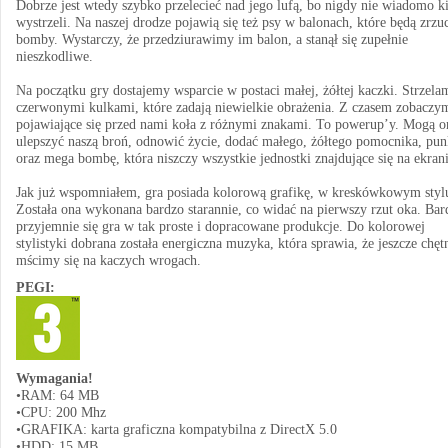
Dobrze jest wtedy szybko przelecieć nad jego lufą, bo nigdy nie wiadomo k
wystrzeli. Na naszej drodze pojawią się też psy w balonach, które będą zrzu
bomby. Wystarczy, że przedziurawimy im balon, a stanął się zupełnie
nieszkodliwe.
Na początku gry dostajemy wsparcie w postaci małej, żółtej kaczki. Strzela
czerwonymi kulkami, które zadają niewielkie obrażenia. Z czasem zobaczy
pojawiające się przed nami koła z różnymi znakami. To powerup’y. Mogą o
ulepszyć naszą broń, odnowić życie, dodać małego, żółtego pomocnika, pun
oraz mega bombę, która niszczy wszystkie jednostki znajdujące się na ekrani
Jak już wspomniałem, gra posiada kolorową grafikę, w kreskówkowym styl
Została ona wykonana bardzo starannie, co widać na pierwszy rzut oka. Bar
przyjemnie się gra w tak proste i dopracowane produkcje. Do kolorowej
stylistyki dobrana została energiczna muzyka, która sprawia, że jeszcze chęt
mścimy się na kaczych wrogach.
PEGI:
Wymagania!
•RAM: 64 MB
•CPU: 200 Mhz
•GRAFIKA: karta graficzna kompatybilna z DirectX 5.0
•HDD: 15 MB