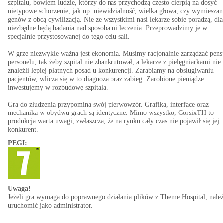
szpitalu, bowiem ludzie, którzy do nas przychodzą często cierpią na dosyć
nietypowe schorzenie, jak np. niewidzialność, wielka głowa, czy wymieszan
genów z obcą cywilizacją. Nie ze wszystkimi nasi lekarze sobie poradzą, dla
niezbędne będą badania nad sposobami leczenia. Przeprowadzimy je w
specjalnie przystosowanej do tego celu sali.
W grze niezwykle ważna jest ekonomia. Musimy racjonalnie zarządzać pens
personelu, tak żeby szpital nie zbankrutował, a lekarze z pielęgniarkami nie
znaleźli lepiej płatnych posad u konkurencji. Zarabiamy na obsługiwaniu
pacjentów, wlicza się w to diagnoza oraz zabieg. Zarobione pieniądze
inwestujemy w rozbudowę szpitala.
Gra do złudzenia przypomina swój pierwowzór. Grafika, interface oraz
mechanika w obydwu grach są identyczne. Mimo wszystko, CorsixTH to
produkcja warta uwagi, zwłaszcza, że na rynku cały czas nie pojawił się jej
konkurent.
PEGI:
Uwaga!
Jeżeli gra wymaga do poprawnego działania plików z Theme Hospital, należ
uruchomić jako administrator.