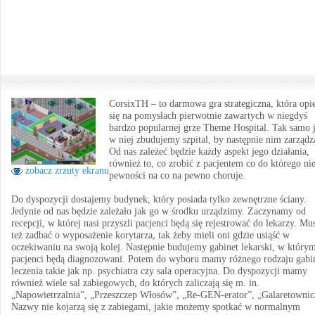
CorsixTH – to darmowa gra strategiczna, która opi
się na pomysłach pierwotnie zawartych w niegdyś
bardzo popularnej grze Theme Hospital. Tak samo 
w niej zbudujemy szpital, by następnie nim zarządz
Od nas zależeć będzie każdy aspekt jego działania,
również to, co zrobić z pacjentem co do którego ni
zobacz zrzuty ekranu
pewności na co na pewno choruje.
Do dyspozycji dostajemy budynek, który posiada tylko zewnętrzne ściany.
Jedynie od nas będzie zależało jak go w środku urządzimy. Zaczynamy od
recepcji, w której nasi przyszli pacjenci będą się rejestrować do lekarzy. M
też zadbać o wyposażenie korytarza, tak żeby mieli oni gdzie usiąść w
oczekiwaniu na swoją kolej. Następnie budujemy gabinet lekarski, w który
pacjenci będą diagnozowani. Potem do wyboru mamy różnego rodzaju gabi
leczenia takie jak np. psychiatra czy sala operacyjna. Do dyspozycji mamy
również wiele sal zabiegowych, do których zaliczają się m. in.
„Napowietrzalnia”, „Przeszczep Włosów”, „Re-GEN-erator”, „Galaretownic
Nazwy nie kojarzą się z zabiegami, jakie możemy spotkać w normalnym