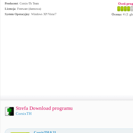
Producent
:
Corsix-Th Team
Oceń pro
Licencja
: Freeware (darmowa)
System Operacyjny
:
Windows XP/Vista/7
Ocena:
4
(
1
gł
Strefa Download programu
CorsixTH
CorsixTH 0.21