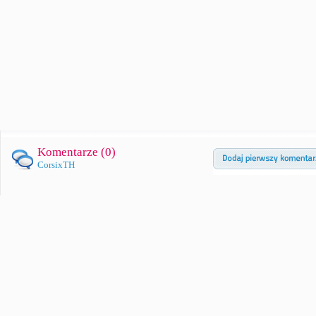
Komentarze (
0
)
CorsixTH