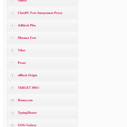
Opera
2
ChrisPC Free Anonymous Proxy
3
Adblock Plus
4
Mixmax Free
5
Viber
6
Praat
7
uBlock Origin
8
TARGET 3001!
9
Honeycam
10
TypingMaster
11
GOG Galaxy
12