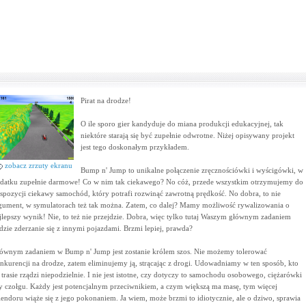
Pirat na drodze!
O ile sporo gier kandyduje do miana produkcji edukacyjnej, tak
niektóre starają się być zupełnie odwrotne. Niżej opisywany projekt
jest tego doskonałym przykładem.
zobacz zrzuty ekranu
Bump n' Jump to unikalne połączenie zręcznościówki i wyścigówki, w
datku zupełnie darmowe! Co w nim tak ciekawego? No cóż, przede wszystkim otrzymujemy do
spozycji ciekawy samochód, który potrafi rozwinąć zawrotną prędkość. No dobra, to nie
gument, w symulatorach też tak można. Zatem, co dalej? Mamy możliwość rywalizowania o
jlepszy wynik! Nie, to też nie przejdzie. Dobra, więc tylko tutaj Waszym głównym zadaniem
dzie zderzanie się z innymi pojazdami. Brzmi lepiej, prawda?
ównym zadaniem w Bump n' Jump jest zostanie królem szos. Nie możemy tolerować
nkurencji na drodze, zatem eliminujemy ją, strącając z drogi. Udowadniamy w ten sposób, kto
 trasie rządzi niepodzielnie. I nie jest istotne, czy dotyczy to samochodu osobowego, ciężarówki
y czołgu. Każdy jest potencjalnym przeciwnikiem, a czym większą ma masę, tym więcej
lendoru wiąże się z jego pokonaniem. Ja wiem, może brzmi to idiotycznie, ale o dziwo, sprawia