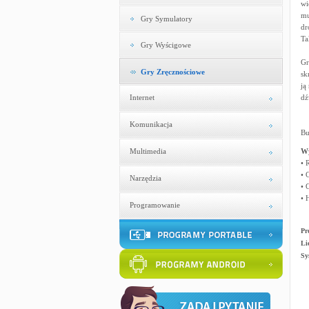
wi
mu
Gry Symulatory
dr
Ta
Gry Wyścigowe
Gr
Gry Zręcznościowe
sk
ją
Internet
dź
Komunikacja
Bu
Multimedia
W
• 
• 
Narzędzia
• 
• 
Programowanie
Pr
Li
Sy