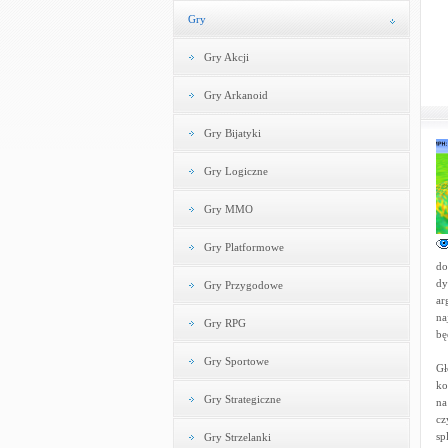
Gry
Gry Akcji
Gry Arkanoid
Gry Bijatyki
Gry Logiczne
Gry MMO
Gry Platformowe
do
dy
Gry Przygodowe
ar
na
Gry RPG
bę
Gry Sportowe
Gł
ko
Gry Strategiczne
na
cz
sp
Gry Strzelanki