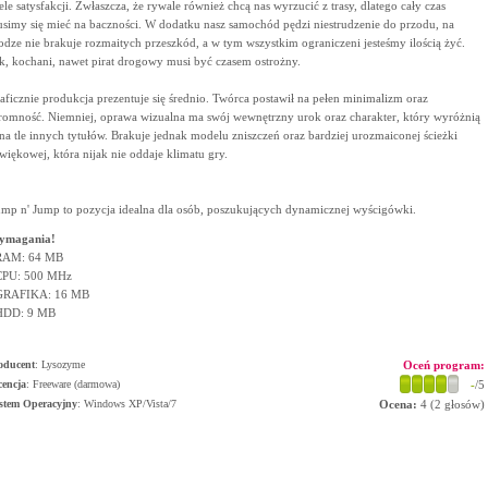
ele satysfakcji. Zwłaszcza, że rywale również chcą nas wyrzucić z trasy, dlatego cały czas
simy się mieć na baczności. W dodatku nasz samochód pędzi niestrudzenie do przodu, na
odze nie brakuje rozmaitych przeszkód, a w tym wszystkim ograniczeni jesteśmy ilością żyć.
k, kochani, nawet pirat drogowy musi być czasem ostrożny.
aficznie produkcja prezentuje się średnio. Twórca postawił na pełen minimalizm oraz
romność. Niemniej, oprawa wizualna ma swój wewnętrzny urok oraz charakter, który wyróżnią
 na tle innych tytułów. Brakuje jednak modelu zniszczeń oraz bardziej urozmaiconej ścieżki
więkowej, która nijak nie oddaje klimatu gry.
mp n' Jump to pozycja idealna dla osób, poszukujących dynamicznej wyścigówki.
ymagania!
RAM: 64 MB
CPU: 500 MHz
GRAFIKA: 16 MB
HDD: 9 MB
oducent
:
Lysozyme
Oceń program:
cencja
: Freeware (darmowa)
-
/5
stem Operacyjny
:
Windows XP/Vista/7
Ocena:
4
(
2
głosów)