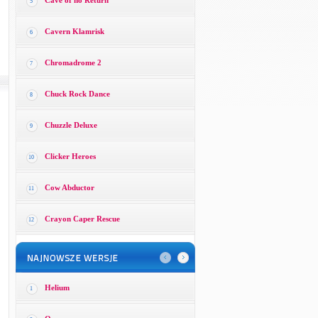
Cave of no Return
5
Cavern Klamrisk
6
Chromadrome 2
7
Chuck Rock Dance
8
Chuzzle Deluxe
9
Clicker Heroes
10
Cow Abductor
11
Crayon Caper Rescue
12
Helium
1