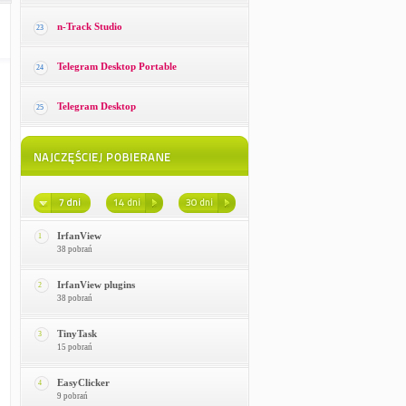
n-Track Studio
23
Telegram Desktop Portable
24
Telegram Desktop
25
IrfanView
1
38 pobrań
IrfanView plugins
2
38 pobrań
TinyTask
3
15 pobrań
EasyClicker
4
9 pobrań