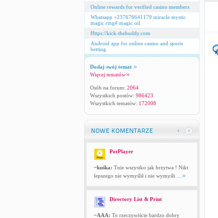
Online rewards for verified casino members
Whatsapp +237676641179 miracle mystic
magic ring# magic oil
Https://kick-thebuddy.com
Android app for online casino and sports
betting
Dodaj swój temat
Więcej tematów
Osób na forum:
2064
Wszystkich postów:
986423
Wszystkich tematów:
172008
PotPlayer
~kuśka:
Tnie wszystko jak brzytwa ! Nikt
lepszego nie wymyślił i nie wymyśli ...
Directory List & Print
~AAA:
To rzeczywiście bardzo dobry