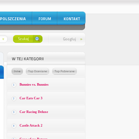
Bunnies vs. Bunnies
1
Car Eats Car 3
2
Car Racing Deluxe
3
Castle Attack 2
4