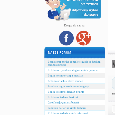
Dołącz do nas na:
Leads scraper: the complete guide to finding
business prospe
Kokienak: panduan singkat untuk pemula
Login kokitoto tanpa masalah
Koki toto: solusi akses mudah
Panduan login kokitoto terlengkap
Login kokitoto dengan praktis
Il
Kokienak terbaru hari ini
[problem]wymiana baterii
Panduan daftar kokitoto terbaru
Kokienak terbaik untuk informasi