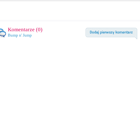
Komentarze (
0
)
Bump n' Jump