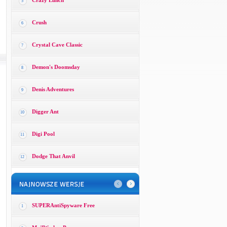
Crazy Lunch
5
Crush
6
Crystal Cave Classic
7
Demon's Doomsday
8
Denis Adventures
9
Digger Ant
10
Digi Pool
11
Dodge That Anvil
12
SUPERAntiSpyware Free
1