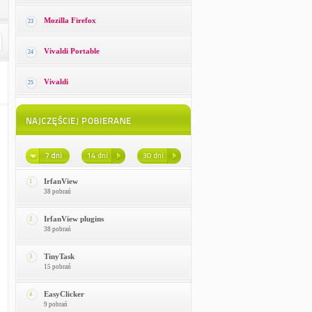
Mozilla Firefox
23
Vivaldi Portable
24
Vivaldi
25
IrfanView
1
38 pobrań
IrfanView plugins
2
38 pobrań
TinyTask
3
15 pobrań
EasyClicker
4
9 pobrań