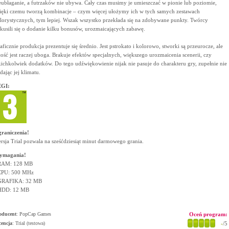
eubłaganie, a futrzaków nie ubywa. Cały czas musimy je umieszczać w pionie lub poziomie,
ięki czemu tworzą kombinacje – czym więcej ułożymy ich w tych samych zestawach
lorystycznych, tym lepiej. Wszak wszystko przekłada się na zdobywane punkty. Twórcy
kusili się o dodanie kilku bonusów, urozmaicających zabawę.
aficznie produkcja prezentuje się średnio. Jest pstrokato i kolorowo, stworki są przeurocze, ale
łość jest raczej uboga. Brakuje efektów specjalnych, większego urozmaicenia scenerii, czy
kichkolwiek dodatków. Do tego udźwiękowienie nijak nie pasuje do charakteru gry, zupełnie nie
dając jej klimatu.
GI:
raniczenia!
rsja Trial pozwala na sześćdziesiąt minut darmowego grania.
ymagania!
RAM: 128 MB
CPU: 500 MHz
GRAFIKA: 32 MB
HDD: 12 MB
oducent
:
PopCap Games
Oceń program:
cencja
: Trial (testowa)
-
/5