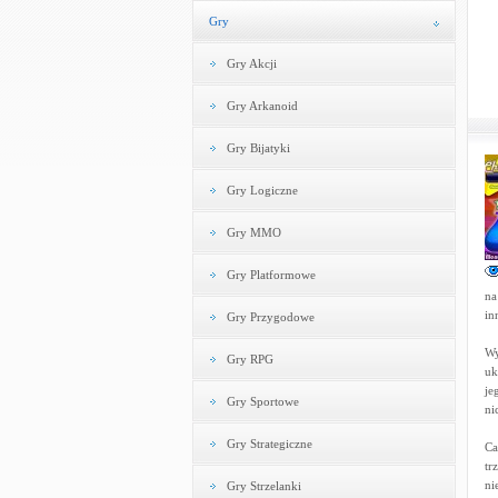
Gry
Gry Akcji
Gry Arkanoid
Gry Bijatyki
Gry Logiczne
Gry MMO
Gry Platformowe
na
in
Gry Przygodowe
Wy
Gry RPG
uk
je
Gry Sportowe
ni
Gry Strategiczne
Ca
tr
ni
Gry Strzelanki