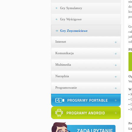
ni
dz
Gry Symulatory
ko
po
Gry Wyścigowe
Gr
Gry Zręcznościowe
ca
ja
Internet
od
PE
Komunikacja
Multimedia
Narzędzia
Og
We
Programowanie
W
• 
• 
• 
• 
Pr
Li