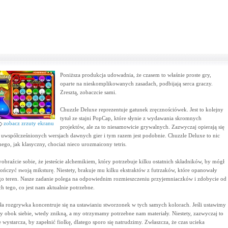
Poniższa produkcja udowadnia, że czasem to właśnie proste gry,
oparte na nieskomplikowanych zasadach, podbijają serca graczy.
Zresztą, zobaczcie sami.
Chuzzle Deluxe reprezentuje gatunek zręcznościówek. Jest to kolejny
tytuł ze stajni PopCap, które słynie z wydawania skromnych
zobacz zrzuty ekranu
projektów, ale za to niesamowicie grywalnych. Zazwyczaj opierają się
 uwspółcześnionych wersjach dawnych gier i tym razem jest podobnie. Chuzzle Deluxe to nic
nego, jak klasyczny, chociaż nieco urozmaicony tetris.
obraźcie sobie, że jesteście alchemikiem, który potrzebuje kilku ostatnich składników, by mógł
ończyć swoją miksturę. Niestety, brakuje mu kilku ekstraktów z futrzaków, które opanowały
go teren. Nasze zadanie polega na odpowiednim rozmieszczeniu przyjemniaczków i zdobycie od
ch tego, co jest nam aktualnie potrzebne.
ła rozgrywka koncentruje się na ustawianiu stworzonek w tych samych kolorach. Jeśli ustawimy
zy obok siebie, wtedy znikną, a my otrzymamy potrzebne nam materiały. Niestety, zazwyczaj to
e wystarcza, by zapełnić fiolkę, dlatego sporo się natrudzimy. Zwłaszcza, że czas ucieka