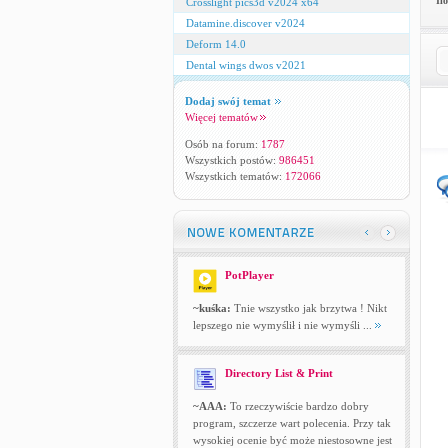
Il
Crosslight pics3d v2024 x64
Datamine.discover v2024
Deform 14.0
Dental wings dwos v2021
Dodaj swój temat
Więcej tematów
Osób na forum:
1787
Wszystkich postów:
986451
Wszystkich tematów:
172066
PotPlayer
~kuśka:
Tnie wszystko jak brzytwa ! Nikt
lepszego nie wymyślił i nie wymyśli ...
Directory List & Print
~AAA:
To rzeczywiście bardzo dobry
program, szczerze wart polecenia. Przy tak
wysokiej ocenie być może niestosowne jest