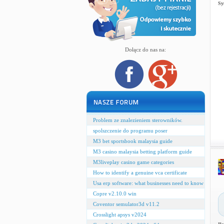
Sy
Dołącz do nas na:
Problem ze znalezieniem sterowników.
spolszczenie do programu poser
M3 bet sportsbook malaysia guide
M3 casino malaysia betting platform guide
M3liveplay casino game categories
How to identify a genuine vca certificate
Usa erp software: what businesses need to know
Copre v2.10.0 win
Coventor semulator3d v11.2
Crosslight apsys v2024