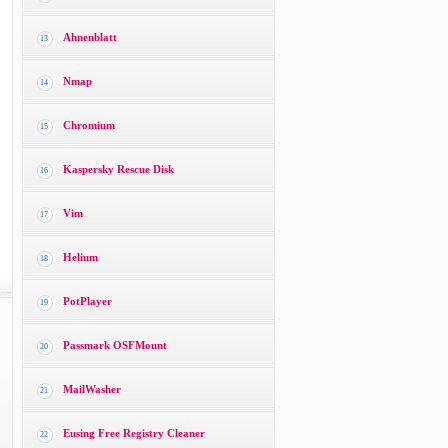
Ahnenblatt
13
Nmap
14
Chromium
15
Kaspersky Rescue Disk
16
Vim
17
Helium
18
PotPlayer
19
Passmark OSFMount
20
MailWasher
21
Eusing Free Registry Cleaner
22