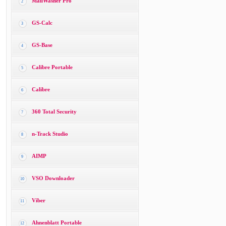
MailWasher Pro
2
GS-Calc
3
GS-Base
4
Calibre Portable
5
Calibre
6
360 Total Security
7
n-Track Studio
8
AIMP
9
VSO Downloader
10
Viber
11
Ahnenblatt Portable
12