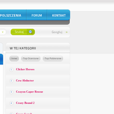
Clicker Heroes
1
Cow Abductor
2
Crayon Caper Rescue
3
Crazy Bound 2
4