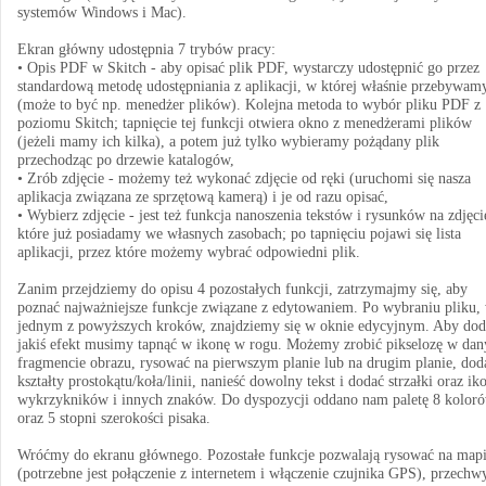
systemów Windows i Mac).
Ekran główny udostępnia 7 trybów pracy:
• Opis PDF w Skitch - aby opisać plik PDF, wystarczy udostępnić go przez
standardową metodę udostępniania z aplikacji, w której właśnie przebywam
(może to być np. menedżer plików). Kolejna metoda to wybór pliku PDF z
poziomu Skitch; tapnięcie tej funkcji otwiera okno z menedżerami plików
(jeżeli mamy ich kilka), a potem już tylko wybieramy pożądany plik
przechodząc po drzewie katalogów,
• Zrób zdjęcie - możemy też wykonać zdjęcie od ręki (uruchomi się nasza
aplikacja związana ze sprzętową kamerą) i je od razu opisać,
• Wybierz zdjęcie - jest też funkcja nanoszenia tekstów i rysunków na zdjęci
które już posiadamy we własnych zasobach; po tapnięciu pojawi się lista
aplikacji, przez które możemy wybrać odpowiedni plik.
Zanim przejdziemy do opisu 4 pozostałych funkcji, zatrzymajmy się, aby
poznać najważniejsze funkcje związane z edytowaniem. Po wybraniu pliku,
jednym z powyższych kroków, znajdziemy się w oknie edycyjnym. Aby dod
jakiś efekt musimy tapnąć w ikonę w rogu. Możemy zrobić pikselozę w da
fragmencie obrazu, rysować na pierwszym planie lub na drugim planie, dod
kształty prostokątu/koła/linii, nanieść dowolny tekst i dodać strzałki oraz ik
wykrzykników i innych znaków. Do dyspozycji oddano nam paletę 8 kolor
oraz 5 stopni szerokości pisaka.
Wróćmy do ekranu głównego. Pozostałe funkcje pozwalają rysować na map
(potrzebne jest połączenie z internetem i włączenie czujnika GPS), przechw