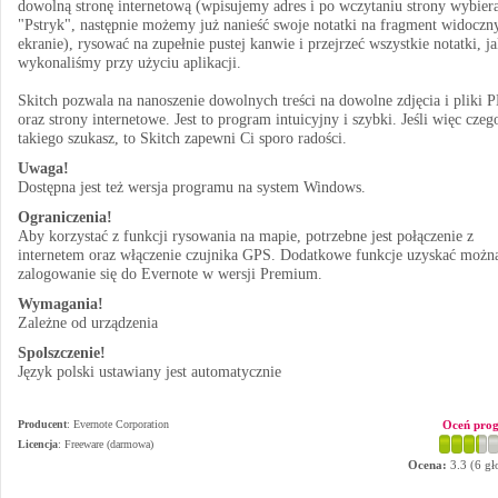
dowolną stronę internetową (wpisujemy adres i po wczytaniu strony wybie
"Pstryk", następnie możemy już nanieść swoje notatki na fragment widoczn
ekranie), rysować na zupełnie pustej kanwie i przejrzeć wszystkie notatki, ja
wykonaliśmy przy użyciu aplikacji.
Skitch pozwala na nanoszenie dowolnych treści na dowolne zdjęcia i pliki 
oraz strony internetowe. Jest to program intuicyjny i szybki. Jeśli więc czeg
takiego szukasz, to Skitch zapewni Ci sporo radości.
Uwaga!
Dostępna jest też wersja programu na system Windows.
Ograniczenia!
Aby korzystać z funkcji rysowania na mapie, potrzebne jest połączenie z
internetem oraz włączenie czujnika GPS. Dodatkowe funkcje uzyskać możn
zalogowanie się do Evernote w wersji Premium.
Wymagania!
Zależne od urządzenia
Spolszczenie!
Język polski ustawiany jest automatycznie
Producent
:
Evernote Corporation
Oceń pro
Licencja
: Freeware (darmowa)
Ocena:
3.3
(
6
gł