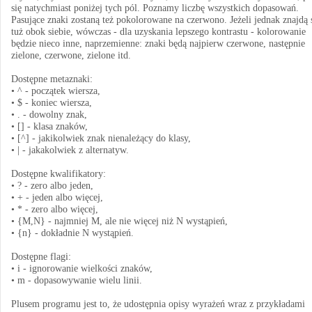
się natychmiast poniżej tych pól. Poznamy liczbę wszystkich dopasowań.
Pasujące znaki zostaną też pokolorowane na czerwono. Jeżeli jednak znajdą 
tuż obok siebie, wówczas - dla uzyskania lepszego kontrastu - kolorowanie
będzie nieco inne, naprzemienne: znaki będą najpierw czerwone, następnie
zielone, czerwone, zielone itd.
Dostępne metaznaki:
• ^ - początek wiersza,
• $ - koniec wiersza,
• . - dowolny znak,
• [] - klasa znaków,
• [^] - jakikolwiek znak nienależący do klasy,
• | - jakakolwiek z alternatyw.
Dostępne kwalifikatory:
• ? - zero albo jeden,
• + - jeden albo więcej,
• * - zero albo więcej,
• {M,N} - najmniej M, ale nie więcej niż N wystąpień,
• {n} - dokładnie N wystąpień.
Dostępne flagi:
• i - ignorowanie wielkości znaków,
• m - dopasowywanie wielu linii.
Plusem programu jest to, że udostępnia opisy wyrażeń wraz z przykładami