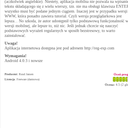
(aczkolwiek angielskie). Niestety, aplikacja mobilna nie pozwala na wpisani
tekstu składającego się z wielu wierszy, tzn. nie ma obsługi klawisza ENTE
wszystko musi być podane jednym ciągiem. Inaczej jest w przypadku wersji
WWW, która ponadto zawiera tutorial. Czyli wersja przeglądarkowa jest
lepsza... No szkoda, że autor udostępnił tylko podstawową funkcjonalność 
wersji mobilnej, ale lepsze to, niż nic. Jeśli jednak chcecie się nauczyć
podstawowych wyrażeń regularnych w sposób bezstresowy, to warto
zainstalować.
Uwaga!
Aplikacja internetowa dostępna jest pod adresem http://reg-exp.com
Wymagania!
Android 4.0.3 i nowsze
Producent
:
Ruud Jansen
Oceń pro
Licencja
: Freeware (darmowa)
Ocena:
4.5
(
2
gł