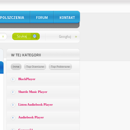
BlackPlayer
1
Shuttle Music Player
2
Listen Audiobook Player
3
Audiobook Player
4