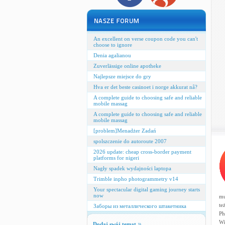
An excellent on verse coupon code you can't
choose to ignore
Denia agalianou
Zuverlässige online apotheke
Najlepsze miejsce do gry
Hva er det beste casinoet i norge akkurat nå?
A complete guide to choosing safe and reliable
mobile massag
A complete guide to choosing safe and reliable
mobile massag
[problem]Menadżer Zadań
spolszczenie do autoroute 2007
2026 update: cheap cross‑border payment
platforms for nigeri
Nagły spadek wydajności laptopa
Trimble inpho photogrammetry v14
Your spectacular digital gaming journey starts
now
mu
te
Заборы из металлического штакетника
Ph
Wi
Dodaj swój temat