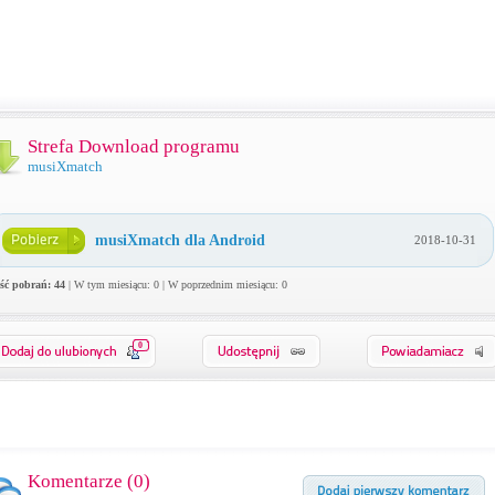
Strefa Download programu
musiXmatch
musiXmatch dla Android
2018-10-31
ość pobrań: 44
| W tym miesiącu: 0 | W poprzednim miesiącu: 0
0
Komentarze (
0
)