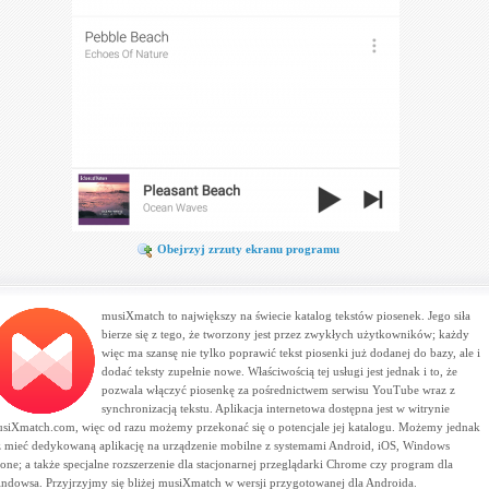
Obejrzyj zrzuty ekranu programu
musiXmatch to największy na świecie katalog tekstów piosenek. Jego siła
bierze się z tego, że tworzony jest przez zwykłych użytkowników; każdy
więc ma szansę nie tylko poprawić tekst piosenki już dodanej do bazy, ale i
dodać teksty zupełnie nowe. Właściwością tej usługi jest jednak i to, że
pozwala włączyć piosenkę za pośrednictwem serwisu YouTube wraz z
synchronizacją tekstu. Aplikacja internetowa dostępna jest w witrynie
siXmatch.com, więc od razu możemy przekonać się o potencjale jej katalogu. Możemy jednak
ż mieć dedykowaną aplikację na urządzenie mobilne z systemami Android, iOS, Windows
one; a także specjalne rozszerzenie dla stacjonarnej przeglądarki Chrome czy program dla
ndowsa. Przyjrzyjmy się bliżej musiXmatch w wersji przygotowanej dla Androida.