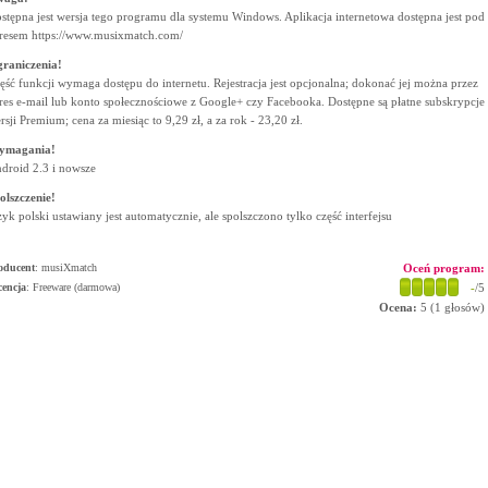
stępna jest wersja tego programu dla systemu Windows. Aplikacja internetowa dostępna jest pod
resem https://www.musixmatch.com/
raniczenia!
ęść funkcji wymaga dostępu do internetu. Rejestracja jest opcjonalna; dokonać jej można przez
res e-mail lub konto społecznościowe z Google+ czy Facebooka. Dostępne są płatne subskrypcje
rsji Premium; cena za miesiąc to 9,29 zł, a za rok - 23,20 zł.
ymagania!
droid 2.3 i nowsze
olszczenie!
zyk polski ustawiany jest automatycznie, ale spolszczono tylko część interfejsu
oducent
:
musiXmatch
Oceń program:
cencja
: Freeware (darmowa)
-
/5
Ocena:
5
(
1
głosów)