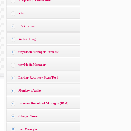
Kaspersky Rescue Disk
2
Vim
3
USB Raptor
4
WebCatalog
5
tinyMediaManager Portable
6
tinyMediaManager
7
Farbar Recovery Scan Tool
8
Monkey′s Audio
9
Internet Download Manager (IDM)
10
Chasys Photo
11
Far Manager
12