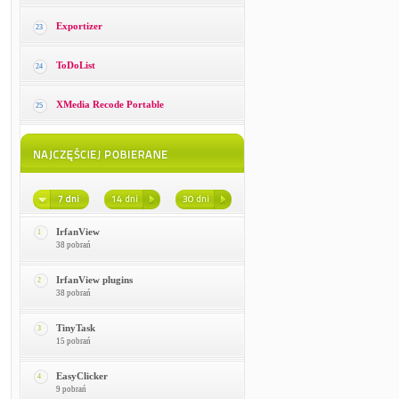
Exportizer
23
ToDoList
24
XMedia Recode Portable
25
IrfanView
1
38 pobrań
IrfanView plugins
2
38 pobrań
TinyTask
3
15 pobrań
EasyClicker
4
9 pobrań