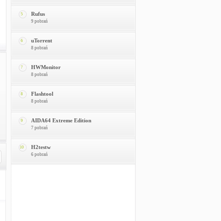
Rufus
5
9 pobrań
uTorrent
6
8 pobrań
HWMonitor
7
8 pobrań
Flashtool
8
8 pobrań
AIDA64 Extreme Edition
9
7 pobrań
H2testw
10
6 pobrań