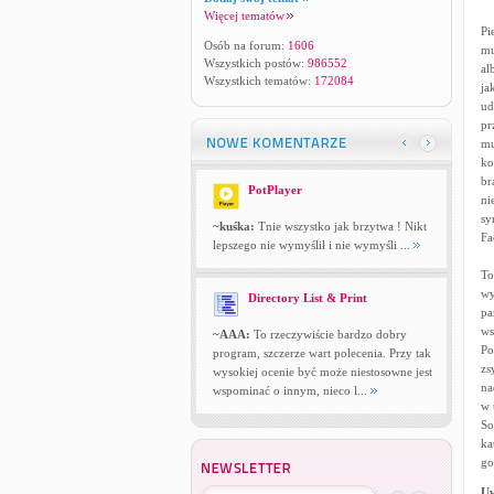
Więcej tematów
Pi
Osób na forum:
1606
mu
Wszystkich postów:
986552
al
Wszystkich tematów:
172084
ja
ud
pr
mu
ko
br
PotPlayer
ni
sy
~kuśka:
Tnie wszystko jak brzytwa ! Nikt
Fa
lepszego nie wymyślił i nie wymyśli ...
To
wy
Directory List & Print
pa
ws
~AAA:
To rzeczywiście bardzo dobry
Po
program, szczerze wart polecenia. Przy tak
zs
wysokiej ocenie być może niestosowne jest
na
wspominać o innym, nieco l...
w 
So
ka
go
U