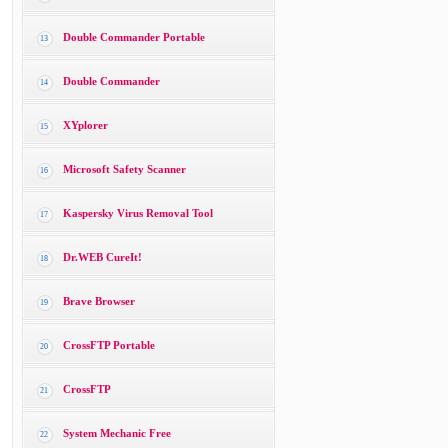
Double Commander Portable
13
Double Commander
14
XYplorer
15
Microsoft Safety Scanner
16
Kaspersky Virus Removal Tool
17
Dr.WEB CureIt!
18
Brave Browser
19
CrossFTP Portable
20
CrossFTP
21
System Mechanic Free
22