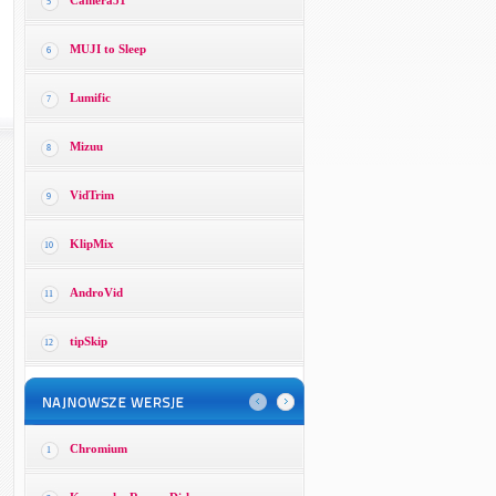
Camera51
5
MUJI to Sleep
6
Lumific
7
Mizuu
8
VidTrim
9
KlipMix
10
AndroVid
11
tipSkip
12
Chromium
1