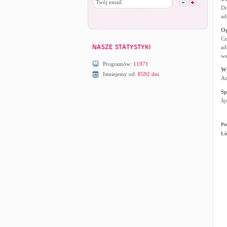
Do
ad
Og
Cz
ad
we
Programów:
11971
W
Istniejemy od:
8592 dni
An
Sp
Ję
Pr
Li