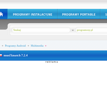
w
programosy.pl
Programy
Android
Multimedia
musiXmatch 7.2.4