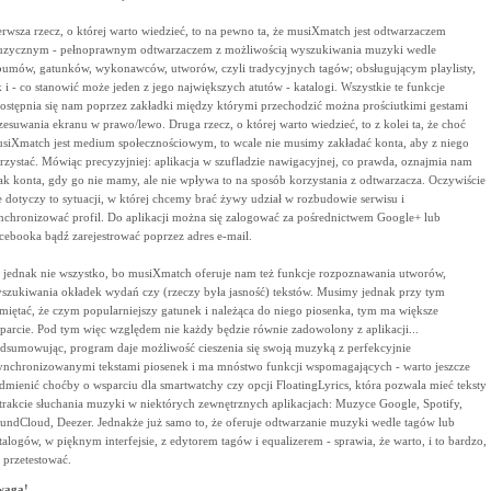
erwsza rzecz, o której warto wiedzieć, to na pewno ta, że musiXmatch jest odtwarzaczem
zycznym - pełnoprawnym odtwarzaczem z możliwością wyszukiwania muzyki wedle
bumów, gatunków, wykonawców, utworów, czyli tradycyjnych tagów; obsługującym playlisty,
k i - co stanowić może jeden z jego największych atutów - katalogi. Wszystkie te funkcje
ostępnia się nam poprzez zakładki między którymi przechodzić można prościutkimi gestami
zesuwania ekranu w prawo/lewo. Druga rzecz, o której warto wiedzieć, to z kolei ta, że choć
siXmatch jest medium społecznościowym, to wcale nie musimy zakładać konta, aby z niego
rzystać. Mówiąc precyzyjniej: aplikacja w szufladzie nawigacyjnej, co prawda, oznajmia nam
ak konta, gdy go nie mamy, ale nie wpływa to na sposób korzystania z odtwarzacza. Oczywiście
e dotyczy to sytuacji, w której chcemy brać żywy udział w rozbudowie serwisu i
nchronizować profil. Do aplikacji można się zalogować za pośrednictwem Google+ lub
cebooka bądź zarejestrować poprzez adres e-mail.
 jednak nie wszystko, bo musiXmatch oferuje nam też funkcje rozpoznawania utworów,
szukiwania okładek wydań czy (rzeczy była jasność) tekstów. Musimy jednak przy tym
miętać, że czym popularniejszy gatunek i należąca do niego piosenka, tym ma większe
parcie. Pod tym więc względem nie każdy będzie równie zadowolony z aplikacji...
dsumowując, program daje możliwość cieszenia się swoją muzyką z perfekcyjnie
ynchronizowanymi tekstami piosenek i ma mnóstwo funkcji wspomagających - warto jeszcze
dmienić choćby o wsparciu dla smartwatchy czy opcji FloatingLyrics, która pozwala mieć teksty
trakcie słuchania muzyki w niektórych zewnętrznych aplikacjach: Muzyce Google, Spotify,
undCloud, Deezer. Jednakże już samo to, że oferuje odtwarzanie muzyki wedle tagów lub
talogów, w pięknym interfejsie, z edytorem tagów i equalizerem - sprawia, że warto, i to bardzo,
 przetestować.
waga!