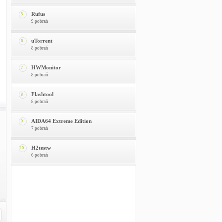
Rufus
5
9 pobrań
uTorrent
6
8 pobrań
HWMonitor
7
8 pobrań
Flashtool
8
8 pobrań
AIDA64 Extreme Edition
9
7 pobrań
H2testw
10
6 pobrań