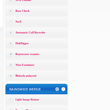
AVG Cleaner
5
Root Check
6
NetX
7
Automatic Call Recorder
8
DiskDigger
9
Rejestrator rozmów
10
Wise Fastimizer
11
Blokada połączeń
12
Light Image Resizer
1