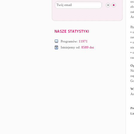
or
zb
za
An
By
• 
za
Programów:
11971
• 
Istniejemy od:
8589 dni
ni
• 
ra
Og
Ni
za
Go
W
An
Pr
Li