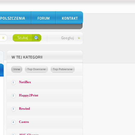
NotiBox
1
Happy2Print
2
Rewind
3
Castro
4