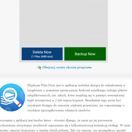
Obejrzyj zrzuty ekranu programu
Duplicate Files Fixer jest to aplikacja mobilna służąca do odnalezienia w
urządzeniu z systemem operacyjnym Android wszelkiego rodzaju plików
zduplikowanych, tzn. takich, które znajdują się w pamięci wewnętrznej
bądź zewnętrznej w 2 lub więcej kopiach. Rezultatem tego może być
uzyskanie dostępu do znacznie większej przestrzeni, nie wspominając o
zwykłym uporządkowaniu własnych zasobów.
rzystanie z aplikacji jest bardzo łatwe - również dlatego, że zaraz po jej pierwszym
uchomieniu otrzymamy możliwość zapoznania się z kilkustronicową instrukcją obsługi. W razie
trzeby, tutorial obejrzymy w każdej chwili później. Tak czy inaczej, oto szczegółowy sposób