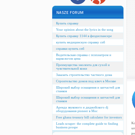
Купить справку
Your opinion about the lyrics in the song
Купить справку 1144 в физдиспансере
купить медицинскую справку спб
справки купить спб
Водительская справка с психиатром и
наркологом цена
Преимущества эмолента для сухой и
чувствительной кожи
Заказать строительство частного дома
Строительство домов под ключ в Москве
Широкий выбор оснащения и запчастей для
станков
Широкий выбор оснащения и запчастей для
станков
Аренда звукового и диджейского dj
оборудования pioneer в Мос
Free ghana treasury bill calculator for investors
Ko
Leads scraper: the complete guide to finding
business prospe
ur
po