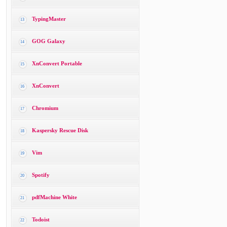
TypingMaster
13
GOG Galaxy
14
XnConvert Portable
15
XnConvert
16
Chromium
17
Kaspersky Rescue Disk
18
Vim
19
Spotify
20
pdfMachine White
21
Todoist
22