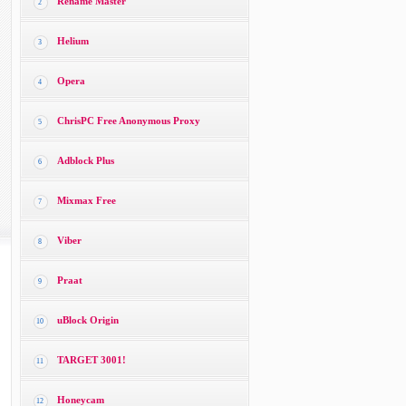
Rename Master
2
Helium
3
Opera
4
ChrisPC Free Anonymous Proxy
5
Adblock Plus
6
Mixmax Free
7
Viber
8
Praat
9
uBlock Origin
10
TARGET 3001!
11
Honeycam
12