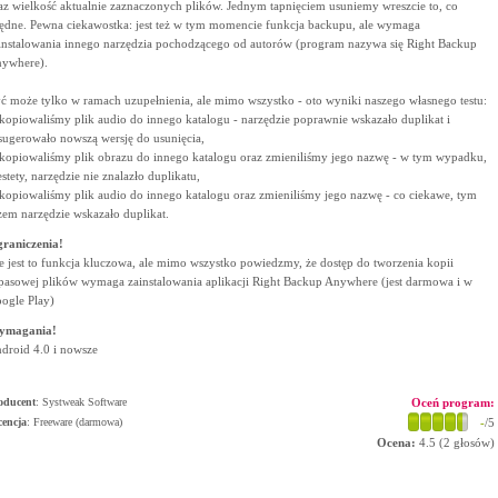
az wielkość aktualnie zaznaczonych plików. Jednym tapnięciem usuniemy wreszcie to, co
ędne. Pewna ciekawostka: jest też w tym momencie funkcja backupu, ale wymaga
instalowania innego narzędzia pochodzącego od autorów (program nazywa się Right Backup
ywhere).
ć może tylko w ramach uzupełnienia, ale mimo wszystko - oto wyniki naszego własnego testu:
skopiowaliśmy plik audio do innego katalogu - narzędzie poprawnie wskazało duplikat i
sugerowało nowszą wersję do usunięcia,
skopiowaliśmy plik obrazu do innego katalogu oraz zmieniliśmy jego nazwę - w tym wypadku,
estety, narzędzie nie znalazło duplikatu,
skopiowaliśmy plik audio do innego katalogu oraz zmieniliśmy jego nazwę - co ciekawe, tym
zem narzędzie wskazało duplikat.
raniczenia!
e jest to funkcja kluczowa, ale mimo wszystko powiedzmy, że dostęp do tworzenia kopii
pasowej plików wymaga zainstalowania aplikacji Right Backup Anywhere (jest darmowa i w
ogle Play)
ymagania!
droid 4.0 i nowsze
oducent
:
Systweak Software
Oceń program:
cencja
: Freeware (darmowa)
-
/5
Ocena:
4.5
(
2
głosów)