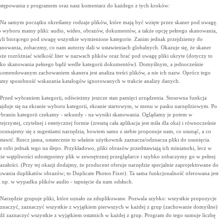
stępowania z programem oraz nasz komentarz do każdego z tych kroków:
 Na samym początku określamy rodzaje plików, które mają być wzięte przez skaner pod uwagę.
 wyboru mamy pliki: audio, wideo, obrazów, dokumentów, a także opcję pełnego skanowania,
yli biorącego pod uwagę wszystkie wymienione kategorie. Zanim jednak przejdziemy do
anowania, zobaczmy, co nam autorzy dali w ustawieniach globalnych. Okazuje się, że skaner
że rozróżniać wielkość liter w nazwach plików oraz brać pod uwagę pliki ukryte (dotyczy to
lko skanowania pełnego bądź wedle kategorii dokumentów). Domyślnym, a jednocześnie
komendowanym zachowaniem skanera jest analiza treści plików, a nie ich nazw. Oprócz tego
my sposobność wskazania katalogów ignorowanych w trakcie analizy danych.
 Przed wybraniem kategorii, odświeżmy jeszcze stan pamięci urządzenia. Stosowna funkcja
ajduje się na ekranie wyboru kategorii, ekranie startowym, w menu w pasku narzędziowym. Po
braniu kategorii czekamy - sekundy - na wyniki skanowania. Oglądamy je potem w
zejrzystej, czytelnej i estetycznej formie (zresztą cała aplikacja jest miła dla oka) i równocześnie
poznajemy się z sugestiami narzędzia, bowiem samo z siebie proponuje nam, co usunąć, a co
stawić. Rzecz jasna, ostatecznie to właśnie użytkownik zaznacza/odznacza pliki do usunięcia.
e robi jednak tego na ślepo. Przykładowo, pliki obrazów przedstawiają ich miniaturki, lecz w
zie wątpliwości udostępnimy plik w zewnętrznej przeglądarce i szybko zobaczymy go w pełnej
azałości. (Przy tej okazji dodajmy, że producent oferuje narzędzie specjalnie zaprojektowane do
uwania duplikatów obrazów; to Duplicate Photos Fixer). Ta sama funkcjonalność oferowana jest
ż np. w wypadku plików audio - tapnięcie da nam odsłuch.
 Narzędzie grupuje pliki, które uznało za zduplikowane. Pozwala szybko: wszystkie propozycje
znaczyć, zaznaczyć wszystkie z wyjątkiem pierwszych w każdej z grup (zachowanie domyślne)
dź zaznaczyć wszystkie z wyjątkiem ostatnich w każdej z grup. Program do tego sumuje liczbę