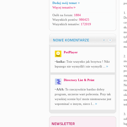
Dodaj swój temat
po
Więcej tematów
1.
Osób na forum:
1884
Do
Wszystkich postów:
986425
cz
Wszystkich tematów:
172019
sk
mo
ty
re
ma
PotPlayer
2.
zn
~kuśka:
Tnie wszystko jak brzytwa ! Nikt
wy
lepszego nie wymyślił i nie wymyśli ...
pr
za
Directory List & Print
zo
Ni
~AAA:
To rzeczywiście bardzo dobry
ra
program, szczerze wart polecenia. Przy tak
ok
wysokiej ocenie być może niestosowne jest
us
wspominać o innym, nieco l...
te
3.
od
bą