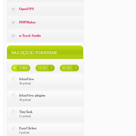
OpenVPN
23
PHPMaker
24
n-Track Studio
25
IrfanView
1
38 pobrań
IrfanView plugins
2
38 pobrań
TinyTask
3
15 pobrań
EasyClicker
4
9 pobrań