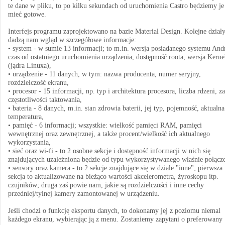
te dane w pliku, to po kilku sekundach od uruchomienia Castro będziemy je
mieć gotowe.
Interfejs programu zaprojektowano na bazie Material Design. Kolejne dział
dadzą nam wgląd w szczegółowe informacje:
• system - w sumie 13 informacji; to m.in. wersja posiadanego systemu And
czas od ostatniego uruchomienia urządzenia, dostępność roota, wersja Kerne
(jądra Linuxa),
• urządzenie - 11 danych, w tym: nazwa producenta, numer seryjny,
rozdzielczość ekranu,
• procesor - 15 informacji, np. typ i architektura procesora, liczba rdzeni, z
częstotliwości taktowania,
• bateria - 8 danych, m.in. stan zdrowia baterii, jej typ, pojemność, aktualna
temperatura,
• pamięć - 6 informacji; wszystkie: wielkość pamięci RAM, pamięci
wewnętrznej oraz zewnętrznej, a także procent/wielkość ich aktualnego
wykorzystania,
• sieć oraz wi-fi - to 2 osobne sekcje i dostępność informacji w nich się
znajdujących uzależniona będzie od typu wykorzystywanego właśnie połącze
• sensory oraz kamera - to 2 sekcje znajdujące się w dziale "inne"; pierwsza
sekcja to aktualizowane na bieżąco wartości akcelerometra, żyroskopu itp.
czujników; druga zaś powie nam, jakie są rozdzielczości i inne cechy
przedniej/tylnej kamery zamontowanej w urządzeniu.
Jeśli chodzi o funkcję eksportu danych, to dokonamy jej z poziomu niemal
każdego ekranu, wybierając ją z menu. Zostaniemy zapytani o preferowany