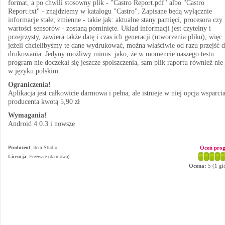
format, a po chwili stosowny plik - "Castro Report.pdf" albo "Castro
Report.txt" - znajdziemy w katalogu "Castro". Zapisane będą wyłącznie
informacje stałe; zmienne - takie jak: aktualne stany pamięci, procesora czy
wartości sensorów - zostaną pominięte. Układ informacji jest czytelny i
przejrzysty, zawiera także datę i czas ich generacji (utworzenia pliku), więc
jeżeli chcielibyśmy te dane wydrukować, można właściwie od razu przejść 
drukowania. Jedyny możliwy minus: jako, że w momencie naszego testu
program nie doczekał się jeszcze spolszczenia, sam plik raportu również nie 
w języku polskim.
Ograniczenia!
Aplikacja jest całkowicie darmowa i pełna, ale istnieje w niej opcja wsparci
producenta kwotą 5,90 zł
Wymagania!
Android 4.0.3 i nowsze
Producent
:
Item Studio
Oceń pro
Licencja
: Freeware (darmowa)
Ocena:
5
(
1
gł