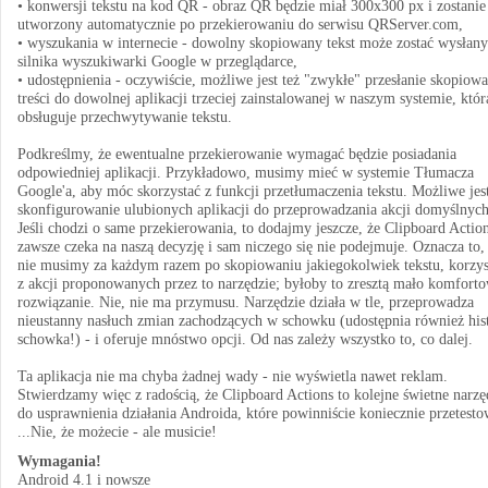
• konwersji tekstu na kod QR - obraz QR będzie miał 300x300 px i zostanie
utworzony automatycznie po przekierowaniu do serwisu QRServer.com,
• wyszukania w internecie - dowolny skopiowany tekst może zostać wysłany
silnika wyszukiwarki Google w przeglądarce,
• udostępnienia - oczywiście, możliwe jest też "zwykłe" przesłanie skopiowa
treści do dowolnej aplikacji trzeciej zainstalowanej w naszym systemie, któr
obsługuje przechwytywanie tekstu.
Podkreślmy, że ewentualne przekierowanie wymagać będzie posiadania
odpowiedniej aplikacji. Przykładowo, musimy mieć w systemie Tłumacza
Google'a, aby móc skorzystać z funkcji przetłumaczenia tekstu. Możliwe jes
skonfigurowanie ulubionych aplikacji do przeprowadzania akcji domyślnych
Jeśli chodzi o same przekierowania, to dodajmy jeszcze, że Clipboard Actio
zawsze czeka na naszą decyzję i sam niczego się nie podejmuje. Oznacza to,
nie musimy za każdym razem po skopiowaniu jakiegokolwiek tekstu, korzys
z akcji proponowanych przez to narzędzie; byłoby to zresztą mało komfort
rozwiązanie. Nie, nie ma przymusu. Narzędzie działa w tle, przeprowadza
nieustanny nasłuch zmian zachodzących w schowku (udostępnia również hist
schowka!) - i oferuje mnóstwo opcji. Od nas zależy wszystko to, co dalej.
Ta aplikacja nie ma chyba żadnej wady - nie wyświetla nawet reklam.
Stwierdzamy więc z radością, że Clipboard Actions to kolejne świetne narzę
do usprawnienia działania Androida, które powinniście koniecznie przetesto
...Nie, że możecie - ale musicie!
Wymagania!
Android 4.1 i nowsze