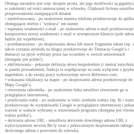
Obsługa narzędzia jest więc skrajnie prosta, ale jego możliwości są gigantyc
w zależności od treści umieszczonej w schowku, Clipboard Actions umożliw
przeprowadzenie następujących działań:
• zatelefonowania - po znalezieniu numeru telefonu przekierowuje do aplika
obsługującej telefon i "wykręca" ten numer,
• napisania wiadomości e-mail - po znalezieniu adresu e-mail przekierowuje
kompozytora nowej wiadomości e-mail w zewnętrznym kliencie (pole adres
będzie już wypełnione),
• przetłumaczenia - po skopiowaniu słowa lub nawet fragmentu tekstu (np. 
takcie czytania artykułu na blogu) przekierowuje do Tłumacza Google'a i
tłumaczy na język wybrany przez nas wcześniej w swoich ustawieniach
(dostępny jest polski!),
• zdefiniowania - pokazuje definicję słowa bezpośrednio (i niemal natychmia
w panelu powiadomień; funkcja ta współpracuje na razie wyłącznie z język
angielskim, a do swojej pracy wykorzystuje serwis Reference.com,
• wskazania lokalizacji na mapie - po skopiowaniu adresu przekierowuje do
Mapy Google'a,
• otworzenia odnośnika - po znalezieniu linka umożliwi otworzenie go w
przeglądarce internetowej,
• przeliczania walut - po znalezieniu w treści symbolu waluty (np. $) i warto
przekierowuje do wyszukiwarki Google w przeglądarce internetowej i pokaz
wartość w walucie wybranej w ustawieniach programu (dostępna jest równi
waluta polska!),
• skrócenia adresu URL - umożliwia skrócenie dowolnego adresu URL z
wykorzystaniem serwisu Bit.ly wraz z jednoczesnym skopiowaniem takiego
skróconego adresu z powrotem do schowka,