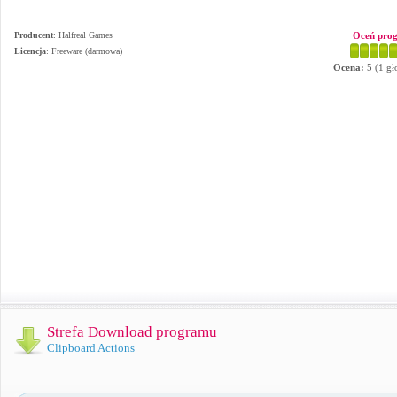
Producent
:
Halfreal Games
Oceń pro
Licencja
: Freeware (darmowa)
Ocena:
5
(
1
gł
Strefa Download programu
Clipboard Actions