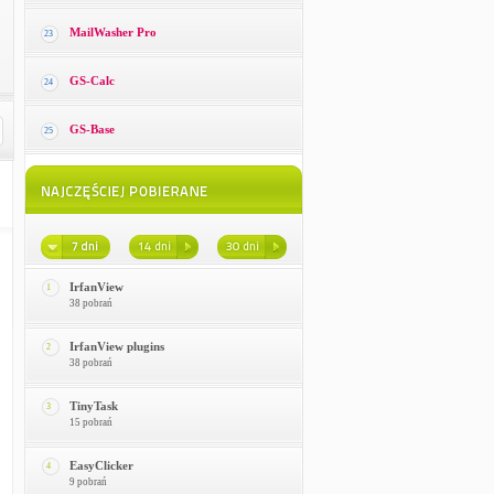
MailWasher Pro
23
GS-Calc
24
GS-Base
25
IrfanView
1
38 pobrań
IrfanView plugins
2
38 pobrań
TinyTask
3
15 pobrań
EasyClicker
4
9 pobrań