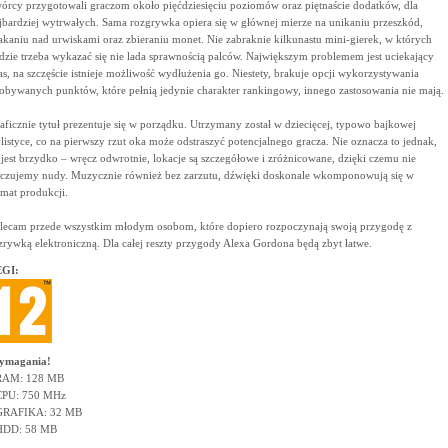
órcy przygotowali graczom około pięćdziesięciu poziomów oraz piętnaście dodatków, dla
jbardziej wytrwałych. Sama rozgrywka opiera się w głównej mierze na unikaniu przeszkód,
akaniu nad urwiskami oraz zbieraniu monet. Nie zabraknie kilkunastu mini-gierek, w których
dzie trzeba wykazać się nie lada sprawnością palców. Największym problemem jest uciekający
as, na szczęście istnieje możliwość wydłużenia go. Niestety, brakuje opcji wykorzystywania
obywanych punktów, które pełnią jedynie charakter rankingowy, innego zastosowania nie mają.
aficznie tytuł prezentuje się w porządku. Utrzymany został w dziecięcej, typowo bajkowej
ylistyce, co na pierwszy rzut oka może odstraszyć potencjalnego gracza. Nie oznacza to jednak,
 jest brzydko – wręcz odwrotnie, lokacje są szczegółowe i zróżnicowane, dzięki czemu nie
czujemy nudy. Muzycznie również bez zarzutu, dźwięki doskonale wkomponowują się w
imat produkcji.
lecam przede wszystkim młodym osobom, które dopiero rozpoczynają swoją przygodę z
zrywką elektroniczną. Dla całej reszty przygody Alexa Gordona będą zbyt łatwe.
GI:
ymagania!
RAM: 128 MB
CPU: 750 MHz
GRAFIKA: 32 MB
HDD: 58 MB