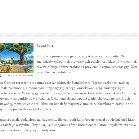
Żywot kota.
Produkcje promowane przez grupę Alawar są przyzwoite. Nie
znajdziemy wśród nich prawdziwych perełek czy klasyków, niemniej,
zawsze oferują dobrze zrobione i przyjemnie zajmujące czas gry. Tym
razem będzie podobnie.
zobacz zrzuty ekranu
ex Gordon reprezentuje gatunek zręcznościówek. Standardowo, będzie trzeba wykazać się
emałą zwinnością, a momentami użyjemy logicznego wnioskowania, by zmierzyć się z
zeciwnościami. W samej grze wcielimy się w rolę odważnego kota, tytułowego Alexa Gordona,
óry ma ważną misję do wykonania. Otóż, jego siostra wpadła w nieliche tarapaty, z których
atować ją może jedynie brat. Musi on odnaleźć magiczny amulet, w określonym czasie, bo w
nym przypadku dziewczynka umrze.
żuteria została podzielona na fragmenty, dlatego podróżnik będzie musiał odwiedzić pięć krain,
 znaleźć je wszystkie. Przy okazji skolekcjonuje różne kosztowności, które przydadzą mu się w
zyszłości oraz zmierzy się z bandytami.