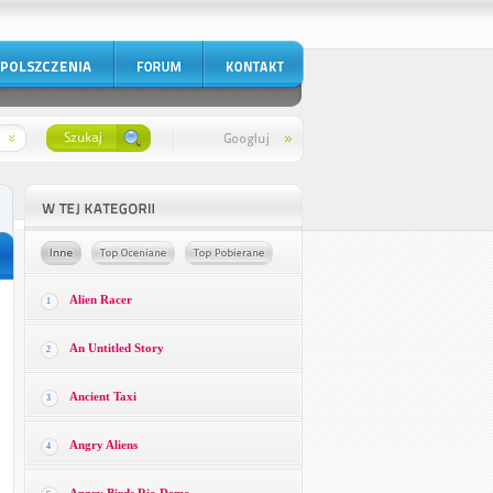
Alien Racer
1
An Untitled Story
2
Ancient Taxi
3
Angry Aliens
4