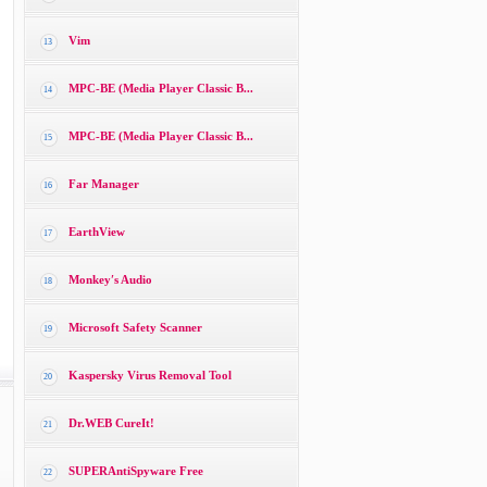
Vim
13
MPC-BE (Media Player Classic B...
14
MPC-BE (Media Player Classic B...
15
Far Manager
16
EarthView
17
Monkey′s Audio
18
Microsoft Safety Scanner
19
Kaspersky Virus Removal Tool
20
Dr.WEB CureIt!
21
SUPERAntiSpyware Free
22