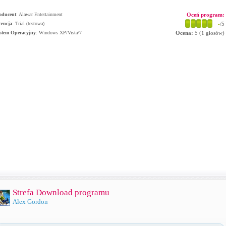
oducent
:
Alawar Entertainment
Oceń program:
cencja
: Trial (testowa)
-
/5
stem Operacyjny
:
Windows XP/Vista/7
Ocena:
5
(
1
głosów)
Strefa Download programu
Alex Gordon