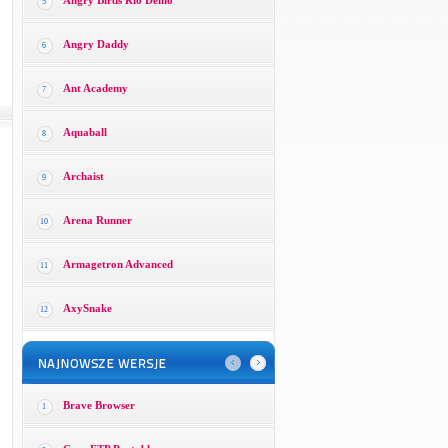
Angry Birds Rio Demo
5
Angry Daddy
6
Ant Academy
7
Aquaball
8
Archaist
9
Arena Runner
10
Armagetron Advanced
11
AxySnake
12
Brave Browser
1