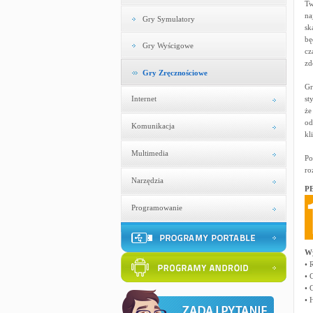
Tw
na
Gry Symulatory
sk
bę
Gry Wyścigowe
cz
zd
Gry Zręcznościowe
Gr
Internet
st
że
od
Komunikacja
kl
Multimedia
Po
ro
Narzędzia
PE
Programowanie
W
• 
• 
• 
• 