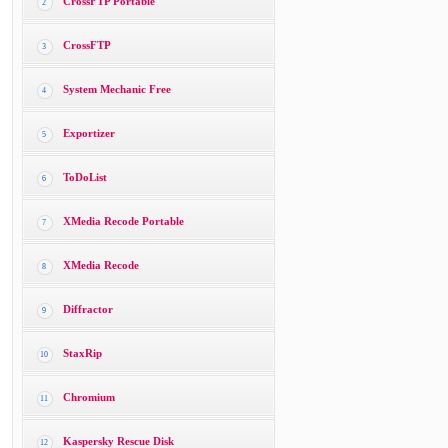
CrossFTP Portable
2
CrossFTP
3
System Mechanic Free
4
Exportizer
5
ToDoList
6
XMedia Recode Portable
7
XMedia Recode
8
Diffractor
9
StaxRip
10
Chromium
11
Kaspersky Rescue Disk
12