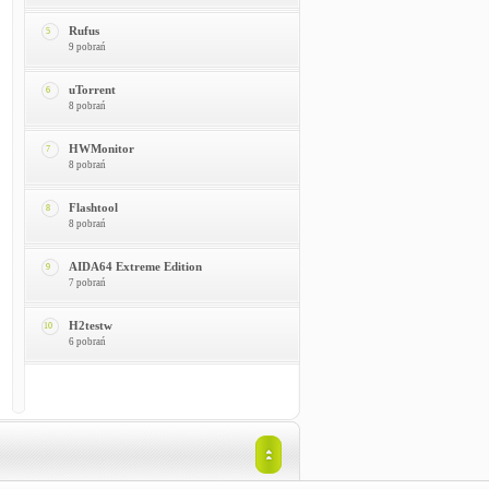
Rufus
5
9 pobrań
uTorrent
6
8 pobrań
HWMonitor
7
8 pobrań
Flashtool
8
8 pobrań
AIDA64 Extreme Edition
9
7 pobrań
H2testw
10
6 pobrań