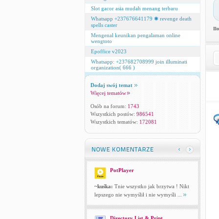
Slot gacor asia mudah menang terbaru
Whatsapp +237676641179 ✺ revenge death
spells caster
Il
Mengenal keunikan pengalaman online
wengtoto
Epoffice v2023
Whatsapp: +237682708999 join illuminati
organization( 666 )
Dodaj swój temat
Więcej tematów
Osób na forum:
1743
Wszystkich postów:
986541
Wszystkich tematów:
172081
PotPlayer
~kuśka:
Tnie wszystko jak brzytwa ! Nikt
lepszego nie wymyślił i nie wymyśli ...
Directory List & Print