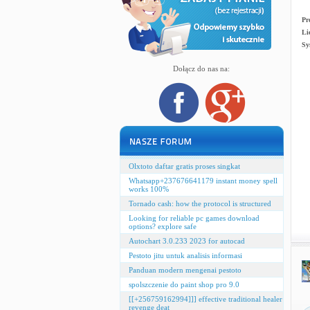
Pr
Li
Sy
Dołącz do nas na:
Olxtoto daftar gratis proses singkat
Whatsapp+237676641179 instant money spell
works 100%
Tornado cash: how the protocol is structured
Looking for reliable pc games download
options? explore safe
Autochart 3.0.233 2023 for autocad
Pestoto jitu untuk analisis informasi
Panduan modern mengenai pestoto
spolszczenie do paint shop pro 9.0
[[+256759162994]]] effective traditional healer
revenge deat