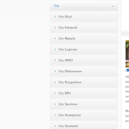
Gry
Gry Akcji
Gry Arkanoid
Gry Bijatyki
Gry Logiczne
Gry MMO
Gry Platformowe
Al
ni
Gry Przygodowe
pr
kt
Gry RPG
ur
in
Gry Sportowe
Bi
Gry Strategiczne
by
pr
Gry Strzelanki