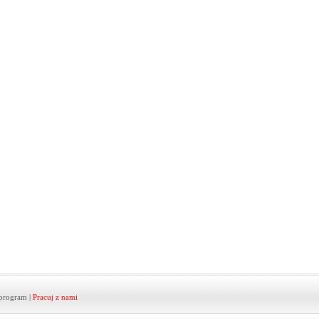
program
|
Pracuj z nami