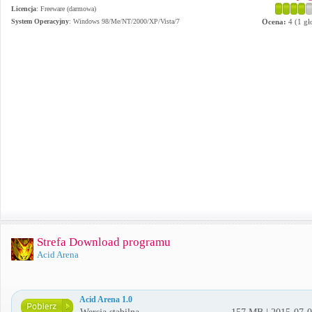
Licencja
: Freeware (darmowa)
System Operacyjny
:
Windows 98/Me/NT/2000/XP/Vista/7
Ocena:
4
(
1
gł
Strefa Download programu
Acid Arena
Acid Arena 1.0