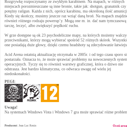
Rozgrywkę rozpoczynamy ze zwykłym karabinem. Na mapach, w różnych
miejscach porozmieszczane są inne bronie, takie jak: shotgun, granatnik czy
potężny railgun. Każda z nich, oprócz karabinu, ma określoną ilość amunicj
Kiedy się skończy, musimy jeszcze raz wziąć daną broń. Na mapach znajdz
również różnego rodzaju powerup’y. Mogą one m. in. dać nam tymczasową
tarczę, leczyć, albo zwiększyć prędkość ruchu.
W grze dostępne są ok 23 psychodeliczne mapy, na których możemy walczy
przeciwnikami, którzy mogą wybierać spośród 52 różnych skórek. Wszystki
one posiadają duże głowy, dzięki czemu headshoty są zdecydowanie łatwiejs
Acid Arena ostatnią aktualizację otrzymała w 2005r. i od tego czasu sporo si
postarzała. Oznacza to, że może sprawiać problemy na nowoczesnych syste
operacyjnych. Tyczy się to również warstwy graficznej, która o dziwo nie
odstrasza. Jest bardzo klimatyczna, co odwraca uwagę od wielu jej
niedoskonałości.
PEGI:
Uwaga!
Na systemach Windows Vista i Windows 7 gra może sprawiać różne proble
Producent
:
Jean Luc Renin
Oceń pro