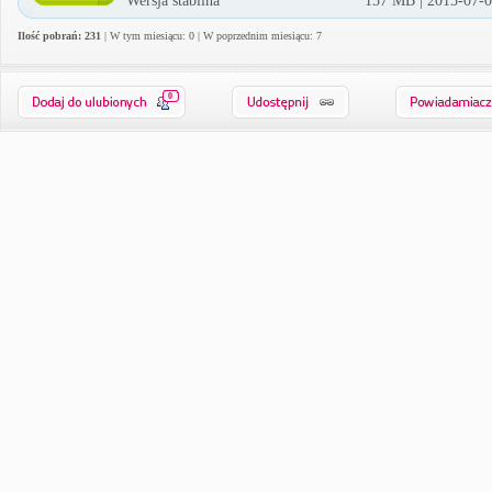
Wersja stabilna
157 MB | 2015-07-
Ilość pobrań: 231
| W tym miesiącu: 0 | W poprzednim miesiącu: 7
0