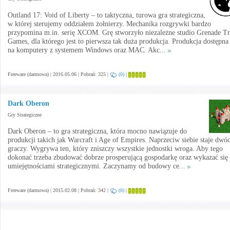
Outland 17: Void of Liberty – to taktyczna, turowa gra strategiczna,
w której sterujemy oddziałem żołnierzy. Mechanika rozgrywki bardzo
przypomina m.in. serię XCOM. Grę stworzyło niezależne studio Grenade Tr
Games, dla którego jest to pierwsza tak duża produkcja. Produkcja dostępna 
na komputery z systemem Windows oraz MAC. Akc...
Freeware (darmowa) | 2016.05.06 | Pobrań: 325 |
(0)
|
Dark Oberon
Gry Strategiczne
Dark Oberon – to gra strategiczna, która mocno nawiązuje do
produkcji takich jak Warcraft i Age of Empires. Naprzeciw siebie staje dwó
graczy. Wygrywa ten, który zniszczy wszystkie jednostki wroga. Aby tego
dokonać trzeba zbudować dobrze prosperującą gospodarkę oraz wykazać się
umiejętnościami strategicznymi. Zaczynamy od budowy ce...
Freeware (darmowa) | 2015.02.08 | Pobrań: 342 |
(0)
|