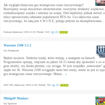
Jak wygląda klasyczna gra strategiczna czasu rzeczywistego?
Rozwijamy swoje mocarstwo ekonomicznie, tworzymy struktury wojskowe,
rozbudowujemy wojsko i idziemy na wojnę. Dziś będziemy jednak mówić o
nieco uproszczonej odmianie popularnych RTS-ów. Gra taktyczna czasu
rzeczywistego, bo taką jest S.W.I.N.E, polega jedynie na skompletowaniu..
Freeware (darmowa) | 2014.12.29 | Pobrań: 1522 |
(0)
|
Warzone 2100 3.1.2
Gry Strategiczne
Będzie szczerze. Niektóre tytuły, które testuję, a następnie na łamach
Programosów opisuję, włączam na jakieś 10-15 minut aby sprawdzić o co w
grze chodzi, czy działa płynnie, czy wciąga. W tym wypadku „testowanie” 
zajęło mi 3h. Warzone 2100 wciągnęło mnie bez reszty, mimo że jest to ty
gra strategiczna czasu rzeczywistego. Mamy...
GNU GPL (darmowa) | 2014.12.30 | Pobrań: 728 |
(0)
|
Minigolf Maniacs
Gry Sportowe