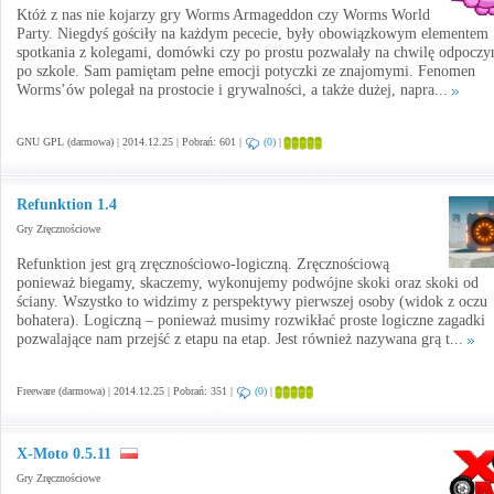
Któż z nas nie kojarzy gry Worms Armageddon czy Worms World
Party. Niegdyś gościły na każdym pececie, były obowiązkowym elementem
spotkania z kolegami, domówki czy po prostu pozwalały na chwilę odpoczy
po szkole. Sam pamiętam pełne emocji potyczki ze znajomymi. Fenomen
Worms’ów polegał na prostocie i grywalności, a także dużej, napra...
GNU GPL (darmowa) | 2014.12.25 | Pobrań: 601 |
(0)
|
Refunktion 1.4
Gry Zręcznościowe
Refunktion jest grą zręcznościowo-logiczną. Zręcznościową
ponieważ biegamy, skaczemy, wykonujemy podwójne skoki oraz skoki od
ściany. Wszystko to widzimy z perspektywy pierwszej osoby (widok z oczu
bohatera). Logiczną – ponieważ musimy rozwikłać proste logiczne zagadki
pozwalające nam przejść z etapu na etap. Jest również nazywana grą t...
Freeware (darmowa) | 2014.12.25 | Pobrań: 351 |
(0)
|
X-Moto 0.5.11
Gry Zręcznościowe