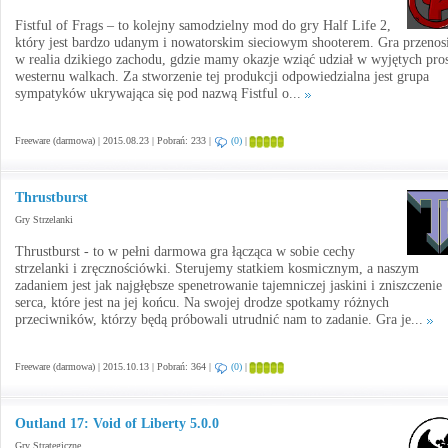
Fistful of Frags – to kolejny samodzielny mod do gry Half Life 2,
który jest bardzo udanym i nowatorskim sieciowym shooterem. Gra przenosi
w realia dzikiego zachodu, gdzie mamy okazje wziąć udział w wyjętych pros
westernu walkach. Za stworzenie tej produkcji odpowiedzialna jest grupa
sympatyków ukrywająca się pod nazwą Fistful o...
Freeware (darmowa) | 2015.08.23 | Pobrań: 233 |
(0)
|
Thrustburst
Gry Strzelanki
Thrustburst - to w pełni darmowa gra łącząca w sobie cechy
strzelanki i zręcznościówki. Sterujemy statkiem kosmicznym, a naszym
zadaniem jest jak najgłębsze spenetrowanie tajemniczej jaskini i zniszczenie
serca, które jest na jej końcu. Na swojej drodze spotkamy różnych
przeciwników, którzy będą próbowali utrudnić nam to zadanie. Gra je...
Freeware (darmowa) | 2015.10.13 | Pobrań: 364 |
(0)
|
Outland 17: Void of Liberty 5.0.0
Gry Strategiczne