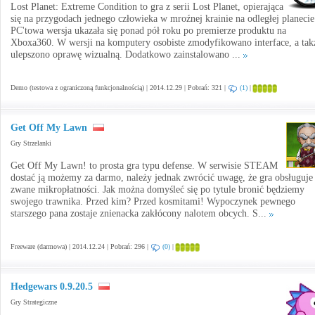
Lost Planet: Extreme Condition to gra z serii Lost Planet, opierająca
się na przygodach jednego człowieka w mroźnej krainie na odległej planecie
PC'towa wersja ukazała się ponad pół roku po premierze produktu na
Xboxa360. W wersji na komputery osobiste zmodyfikowano interface, a tak
ulepszono oprawę wizualną. Dodatkowo zainstalowano ...
Demo (testowa z ograniczoną funkcjonalnością) | 2014.12.29 | Pobrań: 321 |
(1)
|
Get Off My Lawn
Gry Strzelanki
Get Off My Lawn! to prosta gra typu defense. W serwisie STEAM
dostać ją możemy za darmo, należy jednak zwrócić uwagę, że gra obsługuje
zwane mikropłatności. Jak można domyśleć się po tytule bronić będziemy
swojego trawnika. Przed kim? Przed kosmitami! Wypoczynek pewnego
starszego pana zostaje znienacka zakłócony nalotem obcych. S...
Freeware (darmowa) | 2014.12.24 | Pobrań: 296 |
(0)
|
Hedgewars 0.9.20.5
Gry Strategiczne