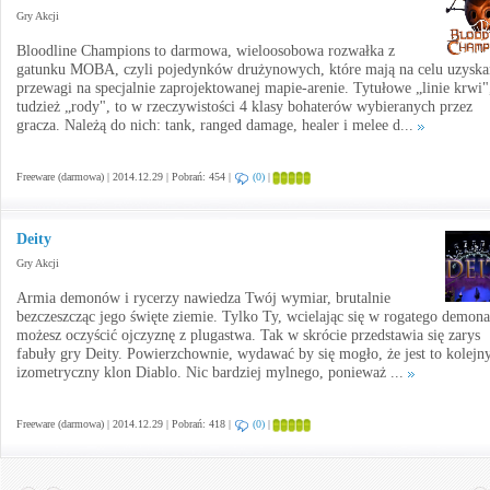
Gry Akcji
Bloodline Champions to darmowa, wieloosobowa rozwałka z
gatunku MOBA, czyli pojedynków drużynowych, które mają na celu uzyska
przewagi na specjalnie zaprojektowanej mapie-arenie. Tytułowe „linie krwi"
tudzież „rody", to w rzeczywistości 4 klasy bohaterów wybieranych przez
gracza. Należą do nich: tank, ranged damage, healer i melee d...
Freeware (darmowa) | 2014.12.29 | Pobrań: 454 |
(0)
|
Deity
Gry Akcji
Armia demonów i rycerzy nawiedza Twój wymiar, brutalnie
bezczeszcząc jego święte ziemie. Tylko Ty, wcielając się w rogatego demona
możesz oczyścić ojczyznę z plugastwa. Tak w skrócie przedstawia się zarys
fabuły gry Deity. Powierzchownie, wydawać by się mogło, że jest to kolejny
izometryczny klon Diablo. Nic bardziej mylnego, ponieważ ...
Freeware (darmowa) | 2014.12.29 | Pobrań: 418 |
(0)
|