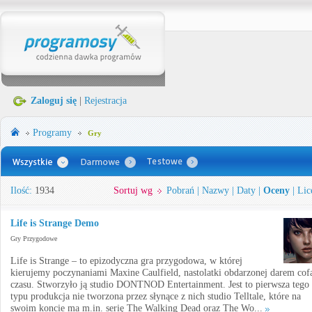
Zaloguj się
|
Rejestracja
Programy
Gry
Ilość:
1934
Sortuj wg
Pobrań
|
Nazwy
|
Daty
|
Oceny
|
Lic
Life is Strange Demo
Gry Przygodowe
Life is Strange – to epizodyczna gra przygodowa, w której
kierujemy poczynaniami Maxine Caulfield, nastolatki obdarzonej darem cof
czasu. Stworzyło ją studio DONTNOD Entertainment. Jest to pierwsza tego
typu produkcja nie tworzona przez słynące z nich studio Telltale, które na
swoim koncie ma m.in. serię The Walking Dead oraz The Wo...