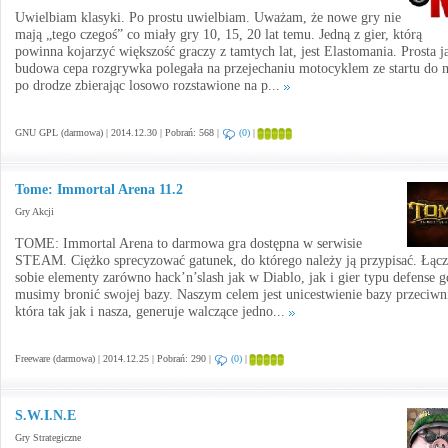
Uwielbiam klasyki. Po prostu uwielbiam. Uważam, że nowe gry nie
mają „tego czegoś” co miały gry 10, 15, 20 lat temu. Jedną z gier, którą
powinna kojarzyć większość graczy z tamtych lat, jest Elastomania. Prosta j
budowa cepa rozgrywka polegała na przejechaniu motocyklem ze startu do 
po drodze zbierając losowo rozstawione na p...
GNU GPL (darmowa) | 2014.12.30 | Pobrań: 568 |
(0)
|
Tome: Immortal Arena 11.2
Gry Akcji
TOME: Immortal Arena to darmowa gra dostępna w serwisie
STEAM. Ciężko sprecyzować gatunek, do którego należy ją przypisać. Łąc
sobie elementy zarówno hack’n’slash jak w Diablo, jak i gier typu defense g
musimy bronić swojej bazy. Naszym celem jest unicestwienie bazy przeciwn
która tak jak i nasza, generuje walczące jedno...
Freeware (darmowa) | 2014.12.25 | Pobrań: 290 |
(0)
|
S.W.I.N.E
Gry Strategiczne