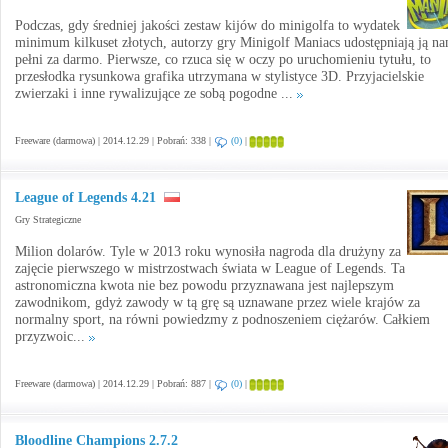
Podczas, gdy średniej jakości zestaw kijów do minigolfa to wydatek
minimum kilkuset złotych, autorzy gry Minigolf Maniacs udostępniają ją n
pełni za darmo. Pierwsze, co rzuca się w oczy po uruchomieniu tytułu, to
przesłodka rysunkowa grafika utrzymana w stylistyce 3D. Przyjacielskie
zwierzaki i inne rywalizujące ze sobą pogodne ...
Freeware (darmowa) | 2014.12.29 | Pobrań: 338 |
(0)
|
League of Legends 4.21
Gry Strategiczne
Milion dolarów. Tyle w 2013 roku wynosiła nagroda dla drużyny za
zajęcie pierwszego w mistrzostwach świata w League of Legends. Ta
astronomiczna kwota nie bez powodu przyznawana jest najlepszym
zawodnikom, gdyż zawody w tą grę są uznawane przez wiele krajów za
normalny sport, na równi powiedzmy z podnoszeniem ciężarów. Całkiem
przyzwoic...
Freeware (darmowa) | 2014.12.29 | Pobrań: 887 |
(0)
|
Bloodline Champions 2.7.2