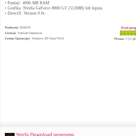
• Pamięć: 4096 MB RAM
• Grafika: Nvidia GeForce 8800 GT (512MB) lub lepsza
• DirectX: Version 9.0c
Producent
:
KIXEYE
Oceń pro
Licencja
: Freeware (darmowa)
System Operacyjny
:
Windows XP/Vista/7/8/10
Ocena:
5
(
2
gł
Strefa Download programu