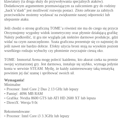
klawiatury (ta druga służy do przywoływania specjalnych ataków).
Dodatkowym argumentem przemawiającym za zaliczeniem gry do rodziny
„hack’n’slash” jest możliwość rozwoju postaci. Złoto zebrane za zabitych
przeciwników możemy wydawać na zwiększenie naszej odporności lub
ulepszenie ataku.
Jeśli chodzi o stronę graficzną TOME’a również nie ma do czego się przycz
Otrzymujemy wygodny widok izometryczny oraz płynnie działającą grafikę
Należy podkreślić, iż gra nie wygląda jak niektóre darmowe produkcje, gdz
widać na czym zaoszczędzono. Szata graficzna prezentuje się co najmniej d
jeśli nawet nie bardzo dobrze. Efekty użycia broni stoją na wysokim poziom
wszelkiego rodzaju wybuchy czy płomienie zwyczajnie cieszą oko.
TOME: Immortal Arena mogę polecić każdemu, kto akurat czeka na premie
swojej wymarzonej gry. Jest darmowa, instaluje się szybko, wymaga jedynie
konta w serwisie STEAM. Myślę, że każdy zainteresowany taką tematyką
powinien jej dać szansę i spróbować swoich sił.
Wymagania!
Minimalne:
• Procesor: Intel Core 2 Duo 2.13 GHz lub lepszy
• Pamięć: 4096 MB RAM
• Grafika: Nvidia 8600 GTS lub ATI HD 2600 XT lub lepsza
• DirectX: Wersja 9.0c
Rekomendowane:
• Procesor: Intel Core i3 3.3GHz lub lepszy