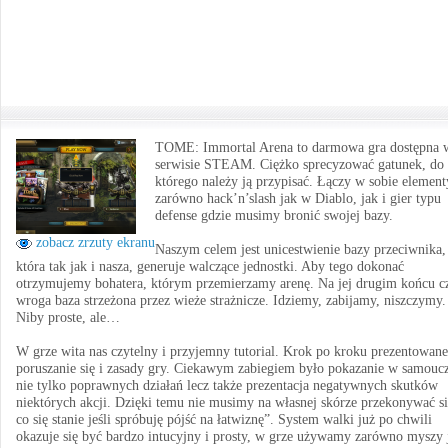
TOME: Immortal Arena to darmowa gra dostępna 
serwisie STEAM. Ciężko sprecyzować gatunek, do
którego należy ją przypisać. Łączy w sobie element
zarówno hack’n’slash jak w Diablo, jak i gier typu
defense gdzie musimy bronić swojej bazy.
zobacz zrzuty ekranu
Naszym celem jest unicestwienie bazy przeciwnika,
która tak jak i nasza, generuje walczące jednostki. Aby tego dokonać
otrzymujemy bohatera, którym przemierzamy arenę. Na jej drugim końcu c
wroga baza strzeżona przez wieże strażnicze. Idziemy, zabijamy, niszczymy.
Niby proste, ale…
W grze wita nas czytelny i przyjemny tutorial. Krok po kroku prezentowane 
poruszanie się i zasady gry. Ciekawym zabiegiem było pokazanie w samouc
nie tylko poprawnych działań lecz także prezentacja negatywnych skutków
niektórych akcji. Dzięki temu nie musimy na własnej skórze przekonywać si
co się stanie jeśli spróbuję pójść na łatwiznę”. System walki już po chwili
okazuje się być bardzo intucyjny i prosty, w grze używamy zarówno myszy 