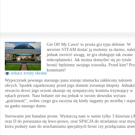
Get Off My Lawn! to prosta gra typu defense. W
serwisie STEAM dostać ją możemy za darmo, nale
jednak zwrócić uwagę, że gra obsługuje tak zwane
mikropłatności. Jak można domyśleć się po tytule
bronić będziemy swojego trawnika. Przed kim? Prz
kosmitami!
zobacz zrzuty ekranu
Wypoczynek pewnego starszego pana zostaje znienacka zakłócony nalotem
obcych. Spodek zaparkowany przed jego domem zwiastuje kłopoty. Jednakż
otwarciu drzwi jego oczom ukazuje się sympatyczny kosmita trzymający w
rękach prezent. Nasz bohater nie ma jednak w swoim słowniku wyrazu
„gościnność”, wobec czego gra zaczyna się kiedy sięgamy po strzelbę i staj
na ganku naszego domu.
Sterowanie jest banalnie proste. Wystarczą nam w sumie tylko 3 klawisze (
oraz D do poruszania się lewo-prawo, oraz SPACJA do strzelania) oraz mys
która posłuży nam do uruchamiania specjalnych broni czy przełączania arsen