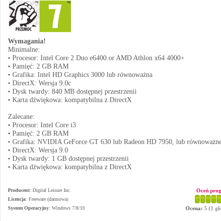
Wymagania!
Minimalne:
• Procesor: Intel Core 2 Duo e6400 or AMD Athlon x64 4000+
• Pamięć: 2 GB RAM
• Grafika: Intel HD Graphics 3000 lub równoważna
• DirectX: Wersja 9.0c
• Dysk twardy: 840 MB dostępnej przestrzenii
• Karta dźwiękowa: kompatybilna z DirectX
Zalecane:
• Procesor: Intel Core i3
• Pamięć: 2 GB RAM
• Grafika: NVIDIA GeForce GT 630 lub Radeon HD 7950, lub równoważn
• DirectX: Wersja 9.0
• Dysk twardy: 1 GB dostępnej przestrzenii
• Karta dźwiękowa: kompatybilna z DirectX
Producent
:
Digital Leisure Inc.
Oceń pro
Licencja
: Freeware (darmowa)
System Operacyjny
:
Windows 7/8/10
Ocena:
5
(
1
gł