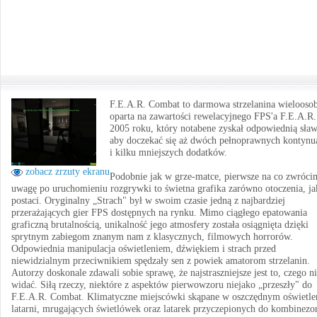
F.E.A.R. Combat to darmowa strzelanina wieloos
oparta na zawartości rewelacyjnego FPS'a F.E.A.R.
2005 roku, który notabene zyskał odpowiednią sław
aby doczekać się aż dwóch pełnoprawnych kontynua
i kilku mniejszych dodatków.
zobacz zrzuty ekranu
Podobnie jak w grze-matce, pierwsze na co zwróci
uwagę po uruchomieniu rozgrywki to świetna grafika zarówno otoczenia, ja
postaci. Oryginalny „Strach" był w swoim czasie jedną z najbardziej
przerażających gier FPS dostępnych na rynku. Mimo ciągłego epatowania
graficzną brutalnością, unikalność jego atmosfery została osiągnięta dzięki
sprytnym zabiegom znanym nam z klasycznych, filmowych horrorów.
Odpowiednia manipulacja oświetleniem, dźwiękiem i strach przed
niewidzialnym przeciwnikiem spędzały sen z powiek amatorom strzelanin.
Autorzy doskonale zdawali sobie sprawę, że najstraszniejsze jest to, czego n
widać. Siłą rzeczy, niektóre z aspektów pierwowzoru niejako „przeszły" do
F.E.A.R. Combat. Klimatyczne miejscówki skąpane w oszczędnym oświetle
latarni, mrugających świetlówek oraz latarek przyczepionych do kombinez