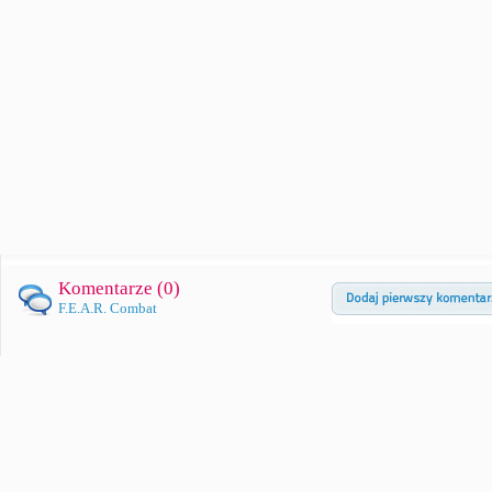
Komentarze (
0
)
F.E.A.R. Combat