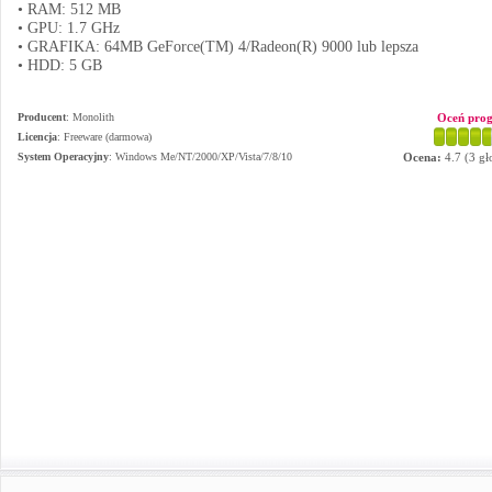
• RAM: 512 MB
• GPU: 1.7 GHz
• GRAFIKA: 64MB GeForce(TM) 4/Radeon(R) 9000 lub lepsza
• HDD: 5 GB
Producent
:
Monolith
Oceń pro
Licencja
: Freeware (darmowa)
System Operacyjny
:
Windows Me/NT/2000/XP/Vista/7/8/10
Ocena:
4.7
(
3
gł