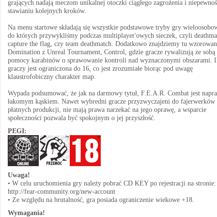
grających nadają meczom unikalnej otoczki ciągłego zagrożenia i niepewno
stawianiu kolejnych kroków.
Na menu startowe składają się wszystkie podstawowe tryby gry wieloosobow
do których przywykliśmy podczas multiplayer'owych sieczek, czyli deathma
capture the flag, czy team deathmatch. Dodatkowo znajdziemy tu wzorowan
Domination z Unreal Tournament, Control, gdzie gracze rywalizują ze sobą
pomocy karabinów o sprawowanie kontroli nad wyznaczonymi obszarami. I
graczy jest ograniczona do 16, co jest zrozumiałe biorąc pod uwagę
klaustrofobiczny charakter map.
Wypada podsumować, że jak na darmowy tytuł, F.E.A.R. Combat jest napr
łakomym kąskiem. Nawet wybredni gracze przyzwyczajeni do fajerwerków
płatnych produkcji, nie mają prawa narzekać na jego oprawę, a wsparcie
społeczności pozwala być spokojnym o jej przyszłość.
PEGI:
Uwaga!
• W celu uruchomienia gry należy pobrać CD KEY po rejestracji na stronie:
http://fear-community.org/new-account
• Ze względu na brutalność, gra posiada ograniczenie wiekowe +18.
Wymagania!