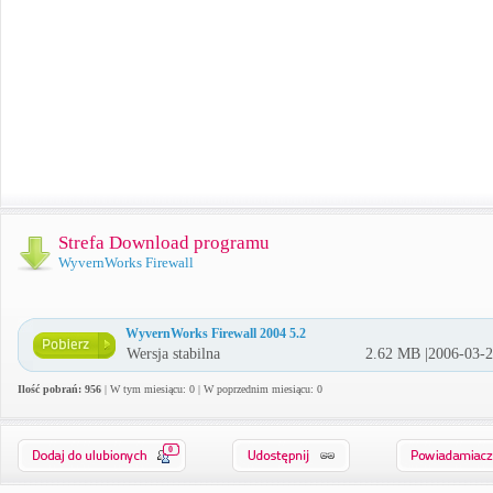
Strefa Download programu
WyvernWorks Firewall
WyvernWorks Firewall 2004 5.2
Wersja stabilna
2.62 MB |2006-03-
Ilość pobrań: 956
| W tym miesiącu: 0 | W poprzednim miesiącu: 0
0