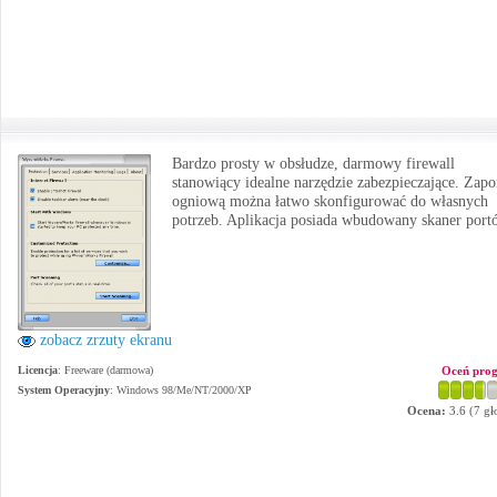
Bardzo prosty w obsłudze, darmowy firewall
stanowiący idealne narzędzie zabezpieczające. Zapo
ogniową można łatwo skonfigurować do własnych
potrzeb. Aplikacja posiada wbudowany skaner port
zobacz zrzuty ekranu
Licencja
: Freeware (darmowa)
Oceń pro
System Operacyjny
:
Windows 98/Me/NT/2000/XP
Ocena:
3.6
(
7
gł