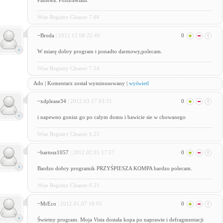
Państwa. Pozdrawiam.
Wise Registry Cleaner 7.66
~Broda
| 2012.12.08 22:49
0
W miarę dobry program i ponadto darmowy,polecam.
Wise Registry Cleaner 7.54
Ado | Komentarz został wyminusowany |
wyświetl
~xdplease34
| 2012.03.17 03:31
0
i napewno gonisz go po calym domu i bawicie sie w chowanego
Wise Registry Cleaner 6.21
~bartosz1057
| 2012.02.05 17:57
0
Bardzo dobry programik PRZYŚPIESZA KOMPA bardzo polecam.
Wise Registry Cleaner 6.21
~MrEco
| 2012.01.07 18:05
0
Świetny program. Moja Vista dostała kopa po naprawie i defragmentacji