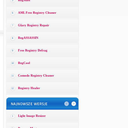
RegMast
5
AML Free Registry Cleaner
6
Glary Registry Repair
7
RegASSASSIN
8
Free Registry Defrag
9
RegCool
10
Comodo Registry Cleaner
11
Registry Healer
12
Light Image Resizer
1