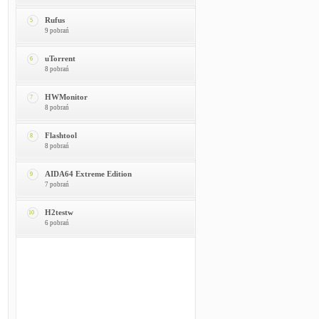
Rufus
5
9 pobrań
uTorrent
6
8 pobrań
HWMonitor
7
8 pobrań
Flashtool
8
8 pobrań
AIDA64 Extreme Edition
9
7 pobrań
H2testw
10
6 pobrań