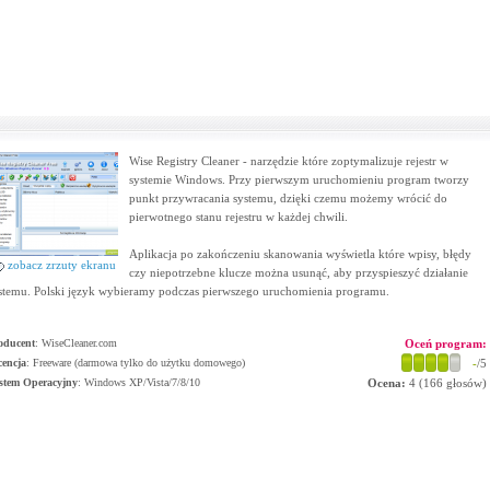
Wise Registry Cleaner - narzędzie które zoptymalizuje rejestr w
systemie Windows. Przy pierwszym uruchomieniu program tworzy
punkt przywracania systemu, dzięki czemu możemy wrócić do
pierwotnego stanu rejestru w każdej chwili.
Aplikacja po zakończeniu skanowania wyświetla które wpisy, błędy
zobacz zrzuty ekranu
czy niepotrzebne klucze można usunąć, aby przyspieszyć działanie
stemu. Polski język wybieramy podczas pierwszego uruchomienia programu.
oducent
:
WiseCleaner.com
Oceń program:
cencja
: Freeware (darmowa tylko do użytku domowego)
-
/5
stem Operacyjny
:
Windows XP/Vista/7/8/10
Ocena:
4
(
166
głosów)