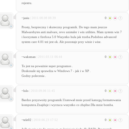
rejestru.
~jasiu
| 2011.08.08 08:39
0
Prosty, bezpieczny i skuteczny programik. Do tego mam jeszcze
Malwarebytes anti malvare, revo unistaler i win utilities. Mam system win 7
i korzystam z firefoxa 5.0 Wszystko hula jak trzeba.Podobno advanced
system care 4.01 też jest ok. Ale pozostaje przy winie i wise.
~waksman
| 2011.03.11 06:44
0
To jest na poważnie super programos .
Doskonale się sprawdza w Windows 7 - jak i w XP .
Godny polecenia .
~lolo
| 2010.09.06 11:45
0
Bardzo przyzwoity programik.Uratował mnie przed katorgą formatowania
komputera.Znajduje i wyrzuca wszystko co zbędne.Dla mnie bomba.
~tele02
| 2010.06.23 17:52
0