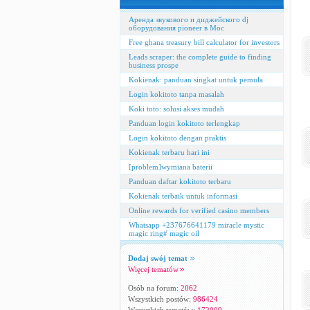
Аренда звукового и диджейского dj
оборудования pioneer в Мос
Free ghana treasury bill calculator for investors
Leads scraper: the complete guide to finding
business prospe
Kokienak: panduan singkat untuk pemula
Login kokitoto tanpa masalah
Koki toto: solusi akses mudah
Panduan login kokitoto terlengkap
Login kokitoto dengan praktis
Kokienak terbaru hari ini
[problem]wymiana baterii
Panduan daftar kokitoto terbaru
Kokienak terbaik untuk informasi
Online rewards for verified casino members
Whatsapp +237676641179 miracle mystic
magic ring# magic oil
Dodaj swój temat
Więcej tematów
Osób na forum:
2062
Wszystkich postów:
986424