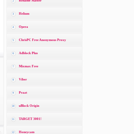
Rename Master
2
Helium
3
Opera
4
ChrisPC Free Anonymous Proxy
5
Adblock Plus
6
Mixmax Free
7
Viber
8
Praat
9
uBlock Origin
10
TARGET 3001!
11
Honeycam
12