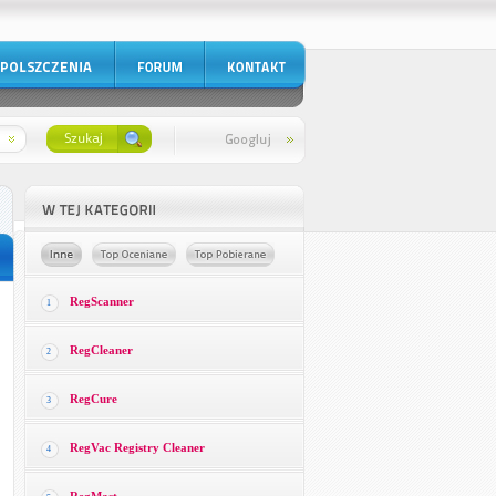
RegScanner
1
RegCleaner
2
RegCure
3
RegVac Registry Cleaner
4