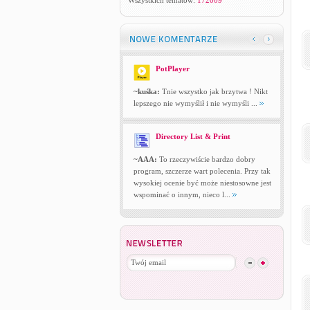
Wszystkich tematów:
172009
PotPlayer
~kuśka:
Tnie wszystko jak brzytwa ! Nikt
lepszego nie wymyślił i nie wymyśli ...
Directory List & Print
~AAA:
To rzeczywiście bardzo dobry
program, szczerze wart polecenia. Przy tak
wysokiej ocenie być może niestosowne jest
wspominać o innym, nieco l...