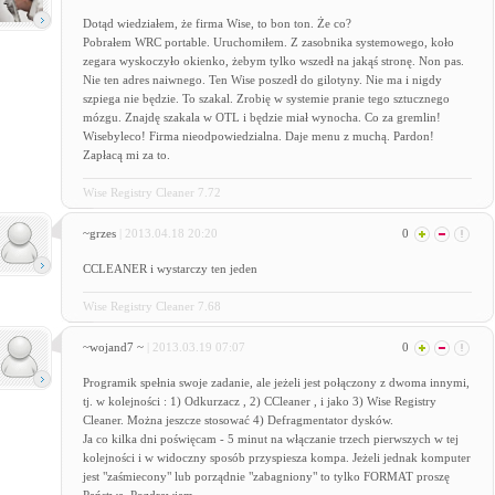
Dotąd wiedziałem, że firma Wise, to bon ton. Że co?
Pobrałem WRC portable. Uruchomiłem. Z zasobnika systemowego, koło
zegara wyskoczyło okienko, żebym tylko wszedł na jakąś stronę. Non pas.
Nie ten adres naiwnego. Ten Wise poszedł do gilotyny. Nie ma i nigdy
szpiega nie będzie. To szakal. Zrobię w systemie pranie tego sztucznego
mózgu. Znajdę szakala w OTL i będzie miał wynocha. Co za gremlin!
Wisebyleco! Firma nieodpowiedzialna. Daje menu z muchą. Pardon!
Zapłacą mi za to.
Wise Registry Cleaner 7.72
~grzes
| 2013.04.18 20:20
0
CCLEANER i wystarczy ten jeden
Wise Registry Cleaner 7.68
~wojand7 ~
| 2013.03.19 07:07
0
Programik spełnia swoje zadanie, ale jeżeli jest połączony z dwoma innymi,
tj. w kolejności : 1) Odkurzacz , 2) CCleaner , i jako 3) Wise Registry
Cleaner. Można jeszcze stosować 4) Defragmentator dysków.
Ja co kilka dni poświęcam - 5 minut na włączanie trzech pierwszych w tej
kolejności i w widoczny sposób przyspiesza kompa. Jeżeli jednak komputer
jest "zaśmiecony" lub porządnie "zabagniony" to tylko FORMAT proszę