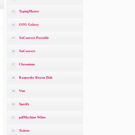
TypingMaster
13
GOG Galaxy
14
XnConvert Portable
15
XnConvert
16
Chromium
17
Kaspersky Rescue Disk
18
Vim
19
Spotify
20
pdfMachine White
21
Todoist
22