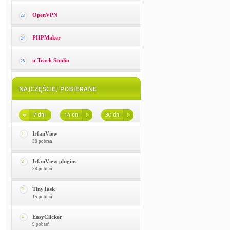
OpenVPN
23
PHPMaker
24
n-Track Studio
25
IrfanView
1
38 pobrań
IrfanView plugins
2
38 pobrań
TinyTask
3
15 pobrań
EasyClicker
4
9 pobrań