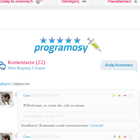
Komentarze (
22
)
Wise Registry Cleaner
ajlepsze
|
najnowsze
Garu
| 2013.07.04 10:13
10
PCPerformer, to czyste zło, robi za wirusa.
Wise Registry Cleaner 7.73
blondkarol | Komentarz został wyminusowany |
wyświetl
Garu
| 2013.06.05 02:56
0