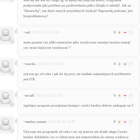
Jeśli się nie wie do czego są, to lepiej nie (odp.dla RAD). Programik
podpowiada jaki problem po podświetleniu pliku (linijki w tabeli)!. Jak na
"darmochę", ma dużo innych przydatnych funkcji!.Naprawdę polecam, jest
bezproblemowy!
~rad
| 2010.04.19 18:30
0
mam pytanie czy pliki oznaczone jako ryzykowne usunięci można usunąć
czy może lepiej nie ryzykować ?
~wiecho
| 2010.03.02 20:03
0
używm go od roku i jak do tej pory nie miałam najmniejszych problemów
jest O.K.
~arcadi
| 2010.02.22 21:42
0
zajefajny program przyśpiesza kompa i czyści bardzo dobrze zasługuje na 5
~stanley-uznam
| 2010.02.01 12:49
0
Używam ten programik od roku i nic się jeszcze nie działo złego.Czyści
bardzo dokładnie i to co faktycznie jest niepotrzebne.Ja wierzę wydawcy