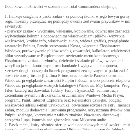
Dodatkowe możliwości w stosunku do Total Commandera obejmują:
1. Funkcje osiągalne z paska zadań - za pomocą ikonki w jego lewym górn
rogu, możemy przełączać się pomiędzy dwoma zestawami przycisków w ni
zawartych:
• pierwszy zestaw - wycinanie, wklejanie, kopiowanie, odwracanie zaznacze
wyświetlanie kolumn z odpowiednimi właściwościami plików (wszystkie
właściwości, krótkie info, właściwości audio, wideo i grafiki), przeglądanie
zawartości Pulpitu, Panelu sterowania i Kosza, włączanie Eksploratora
Windows, porównywanie plików według zawartości, kalkulator, właściwośc
pliku wywoływane w Eksploratorze, otwieranie menu kontekstowego
Eksploratora, zmiana atrybutów, dzielenie i scalanie plików, tworzenie i
weryfikacja sum kontrolnych, uruchamianie i wyłączanie komputera,
• zestaw drugi – dostęp do ikonek programów zewnętrznych w pasku zadań,
otwarcie nowej instancji Ultima Prime, uruchomienie Panelu sterowania
Windows, przeglądanie zawartości Pulpitu i Kosza, wiersz poleceń, eksplora
Windows, przeglądanie ważnych katalogów (Windows, Mój komputer, Pro
Files, katalog użytkownika, foldery Temp i System32), administracja
czcionkami systemu i drukarkami, uruchamianie Windows Media Player,
programu Paint, Internet Explorera oraz Rejestratora dźwięku, podgląd
właściwości adresu e-mail użytkownika, otwieranie edytora rejestru, menad
zadań, modułu dodawania i usuwania programów, oczyszczania dysków ora
Pulpitu zdalnego, korzystanie z tablicy znaków, klawiatury ekranowej i
narzędzia Lupa, kontrola nad głośnością oraz Mikserem audio.
2. Pasek menu, który również oferuje wiele dodatkowych możliwości – m.i
kontrolę nad kartami w eksploratorze Ultimate Prime, dostęp do folderów