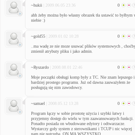
~hukii
| 2009.06.05 23:36
0
ahh żeby można było własny obrazek tła ustawić to byłbym 
niebie :)
~gold55
| 2009.01.02 10:28
0
..ma wadę ze nie moze usuwać plików systemowych , choćb
zmienił atrybuty pliku i jako admin.
~Ryszardo
| 2008.08.01 22:46
0
Moje początki obsługi komp były z TC. Nie znam lepszego i
bardziej prostego programu. Już od dawna zauważyłem że
posługują się nim zawodowcy.
~samael
| 2008.05.12 13:28
0
Program łączy w sobie prostotę użycia i szybki łatwy i
przyjemny dostęp do wielu w tym zaawansowanych funkcji.
Ponadto posiada on wbudowane edytory i odtwarzacze.
Wystarczy goły system z sterownikami i TCUP i nic więcej
nam nie potrzeba. ON MA WSZYSTKO.