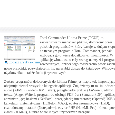
Total Commander Ultima Prime (TCUP) to
zaawansowany menadżer plików, stworzony przez
polskich programistów, który bazuje w dużym stop
na uznanym programie Total Commander, jednak
wzbogaca go o wiele dodatkowych możliwości. W
aplikację wbudowano cały szereg narzędzi i progr
zobacz zrzuty ekranu
zewnętrznych, oprócz tego rozszerzono pasek zadań
nowe przyciski, pozwalające m. in. na szybki dostęp do katalogów Windows
użytkownika, a także funkcji systemowych.
Zestaw programów dołączonych do Ultima Prime jest naprawdę imponujący
obejmuje niemal wszystkie kategorie aplikacji. Znajdziemy tu m. in. odtwar
audio (AIMP) i wideo (KMPlayer), przeglądarkę grafiki (XnView), edytor
tekstu (Angel Writer), program do obsługi PDF-ów (Sumatra PDF), aplikac
administrującą hasłami (KeePass), przeglądarkę internetową (Opera@USB )
kalkulator matematyczny (HEXelon MAX), edytor szesnastkowy (HxD),
rozbudowany notatnik (Notepad++), edytor PHP (HateML Pro), klienta poc
e-mail (si.Mail), a także wiele innych użytecznych narzędzi.