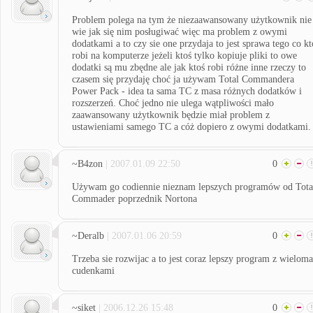
Problem polega na tym że niezaawansowany użytkownik nie
wie jak się nim posługiwać więc ma problem z owymi
dodatkami a to czy sie one przydaja to jest sprawa tego co kt
robi na komputerze jeżeli ktoś tylko kopiuje pliki to owe
dodatki są mu zbędne ale jak ktoś robi różne inne rzeczy to
czasem się przydaję choć ja używam Total Commandera
Power Pack - idea ta sama TC z masa różnych dodatków i
rozszerzeń. Choć jedno nie ulega wątpliwości mało
zaawansowany użytkownik będzie miał problem z
ustawieniami samego TC a cóż dopiero z owymi dodatkami.
~B4zon
| 2007.01.09 22:50
0
Używam go codiennie nieznam lepszych programów od Tota
Commader poprzednik Nortona
~Deralb
| 2007.01.06 20:59
0
Trzeba sie rozwijac a to jest coraz lepszy program z wieloma
cudenkami
~siket
| 2006.12.26 15:48
0