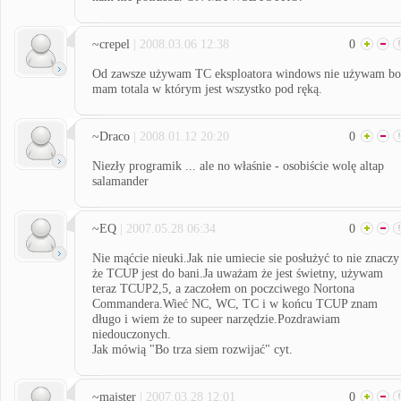
~crepel
| 2008.03.06 12:38
0
Od zawsze używam TC eksploatora windows nie używam bo
mam totala w którym jest wszystko pod ręką.
~Draco
| 2008.01.12 20:20
0
Niezły programik ... ale no właśnie - osobiście wolę altap
salamander
~EQ
| 2007.05.28 06:34
0
Nie mąćcie nieuki.Jak nie umiecie sie posłużyć to nie znaczy
że TCUP jest do bani.Ja uważam że jest świetny, używam
teraz TCUP2,5, a zaczołem on poczciwego Nortona
Commandera.Wieć NC, WC, TC i w końcu TCUP znam
długo i wiem że to supeer narzędzie.Pozdrawiam
niedouczonych.
Jak mówią "Bo trza siem rozwijać" cyt.
~majster
| 2007.03.28 12:01
0