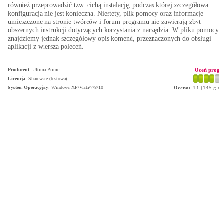
również przeprowadzić tzw. cichą instalację, podczas której szczegółowa
konfiguracja nie jest konieczna. Niestety, plik pomocy oraz informacje
umieszczone na stronie twórców i forum programu nie zawierają zbyt
obszernych instrukcji dotyczących korzystania z narzędzia. W pliku pomocy
znajdziemy jednak szczegółowy opis komend, przeznaczonych do obsługi
aplikacji z wiersza poleceń.
Producent
:
Ultima Prime
Oceń pro
Licencja
: Shareware (testowa)
System Operacyjny
:
Windows XP/Vista/7/8/10
Ocena:
4.1
(
145
gł