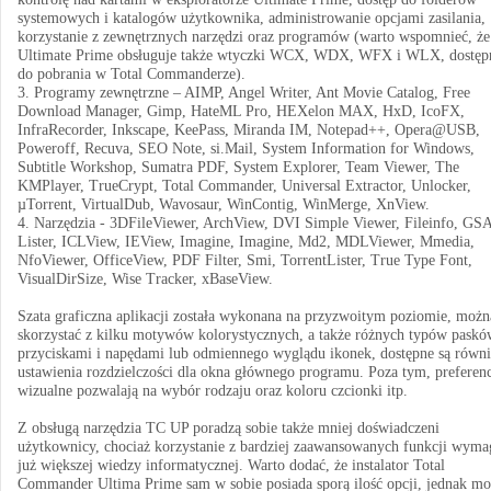
systemowych i katalogów użytkownika, administrowanie opcjami zasilania,
korzystanie z zewnętrznych narzędzi oraz programów (warto wspomnieć, że
Ultimate Prime obsługuje także wtyczki WCX, WDX, WFX i WLX, dostęp
do pobrania w Total Commanderze).
3. Programy zewnętrzne – AIMP, Angel Writer, Ant Movie Catalog, Free
Download Manager, Gimp, HateML Pro, HEXelon MAX, HxD, IcoFX,
InfraRecorder, Inkscape, KeePass, Miranda IM, Notepad++, Opera@USB,
Poweroff, Recuva, SEO Note, si.Mail, System Information for Windows,
Subtitle Workshop, Sumatra PDF, System Explorer, Team Viewer, The
KMPlayer, TrueCrypt, Total Commander, Universal Extractor, Unlocker,
µTorrent, VirtualDub, Wavosaur, WinContig, WinMerge, XnView.
4. Narzędzia - 3DFileViewer, ArchView, DVI Simple Viewer, Fileinfo, GS
Lister, ICLView, IEView, Imagine, Imagine, Md2, MDLViewer, Mmedia,
NfoViewer, OfficeView, PDF Filter, Smi, TorrentLister, True Type Font,
VisualDirSize, Wise Tracker, xBaseView.
Szata graficzna aplikacji została wykonana na przyzwoitym poziomie, możn
skorzystać z kilku motywów kolorystycznych, a także różnych typów paskó
przyciskami i napędami lub odmiennego wyglądu ikonek, dostępne są równi
ustawienia rozdzielczości dla okna głównego programu. Poza tym, preferen
wizualne pozwalają na wybór rodzaju oraz koloru czcionki itp.
Z obsługą narzędzia TC UP poradzą sobie także mniej doświadczeni
użytkownicy, chociaż korzystanie z bardziej zaawansowanych funkcji wyma
już większej wiedzy informatycznej. Warto dodać, że instalator Total
Commander Ultima Prime sam w sobie posiada sporą ilość opcji, jednak m