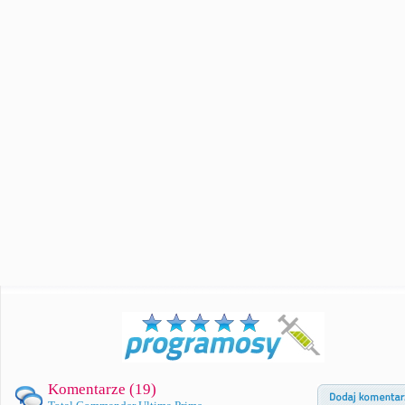
Komentarze (
19
)