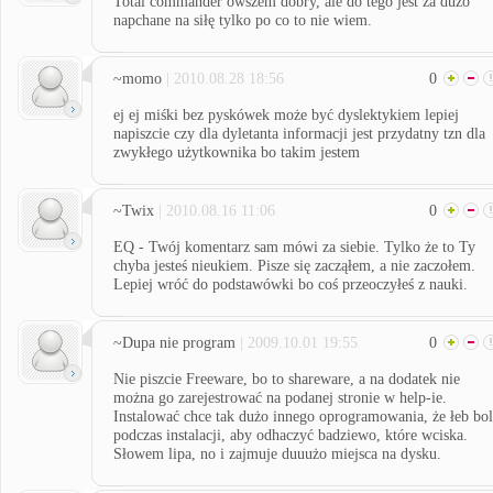
Total commander owszem dobry, ale do tego jest za dużo
napchane na siłę tylko po co to nie wiem.
~momo
| 2010.08.28 18:56
0
ej ej miśki bez pyskówek może być dyslektykiem lepiej
napiszcie czy dla dyletanta informacji jest przydatny tzn dla
zwykłego użytkownika bo takim jestem
~Twix
| 2010.08.16 11:06
0
EQ - Twój komentarz sam mówi za siebie. Tylko że to Ty
chyba jesteś nieukiem. Pisze się zacząłem, a nie zaczołem.
Lepiej wróć do podstawówki bo coś przeoczyłeś z nauki.
~Dupa nie program
| 2009.10.01 19:55
0
Nie piszcie Freeware, bo to shareware, a na dodatek nie
można go zarejestrować na podanej stronie w help-ie.
Instalować chce tak dużo innego oprogramowania, że łeb bol
podczas instalacji, aby odhaczyć badziewo, które wciska.
Słowem lipa, no i zajmuje duuużo miejsca na dysku.