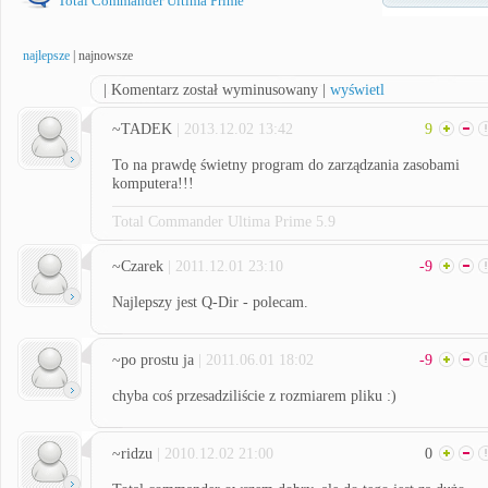
Total Commander Ultima Prime
najlepsze
|
najnowsze
| Komentarz został wyminusowany |
wyświetl
~TADEK
| 2013.12.02 13:42
9
To na prawdę świetny program do zarządzania zasobami
komputera!!!
Total Commander Ultima Prime 5.9
~Czarek
| 2011.12.01 23:10
-9
Najlepszy jest Q-Dir - polecam.
~po prostu ja
| 2011.06.01 18:02
-9
chyba coś przesadziliście z rozmiarem pliku :)
~ridzu
| 2010.12.02 21:00
0