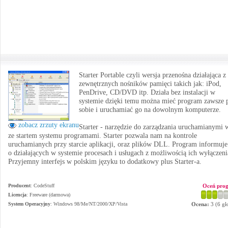
Starter Portable czyli wersja przenośna działająca z
zewnętrznych nośników pamięci takich jak: iPod,
PenDrive, CD/DVD itp. Działa bez instalacji w
systemie dzięki temu można mieć program zawsze 
sobie i uruchamiać go na dowolnym komputerze.
zobacz zrzuty ekranu
Starter - narzędzie do zarządzania uruchamianymi 
ze startem systemu programami. Starter pozwala nam na kontrole
uruchamianych przy starcie aplikacji, oraz plików DLL. Program informuje
o działających w systemie procesach i usługach z możliwością ich wyłączeni
Przyjemny interfejs w polskim języku to dodatkowy plus Starter-a.
Producent
:
CodeStuff
Oceń pro
Licencja
: Freeware (darmowa)
System Operacyjny
:
Windows 98/Me/NT/2000/XP/Vista
Ocena:
3
(
6
gł