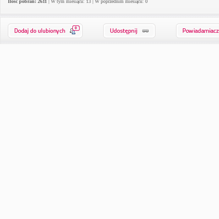
Ilość pobrań: 2611
| W tym miesiącu: 13 | W poprzednim miesiącu: 0
0