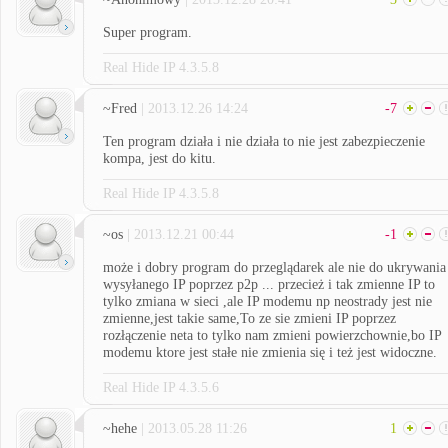
Super program.
Real Hide IP 4.3.5.8
~Fred
| 2013.12.26 14:24
-7
Ten program działa i nie działa to nie jest zabezpieczenie
kompa, jest do kitu.
Real Hide IP 4.3.5.8
~os
| 2013.12.21 00:44
-1
może i dobry program do przeglądarek ale nie do ukrywania
wysyłanego IP poprzez p2p ... przecież i tak zmienne IP to
tylko zmiana w sieci ,ale IP modemu np neostrady jest nie
zmienne,jest takie same,To ze sie zmieni IP poprzez
rozłączenie neta to tylko nam zmieni powierzchownie,bo IP
modemu ktore jest stałe nie zmienia się i też jest widoczne.
Real Hide IP 4.3.5.6
~hehe
| 2013.05.28 11:26
1