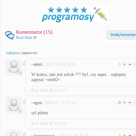
Komentarze (
15
)
Real Hide IP
najlepsze
|
najnowsze
~debil
| 2015.10.14 18:26
3
W końcu, jaki jest sofcik ??? Syf, czy super... najlepiej
zapytać ~tele02~
Real Hide IP 4.5.0.2
~egon
| 2014.11.13 15:54
-3
syf platny
Real Hide IP 4.4.2.8
~Anonimowy
| 2013.12.28 20:41
3