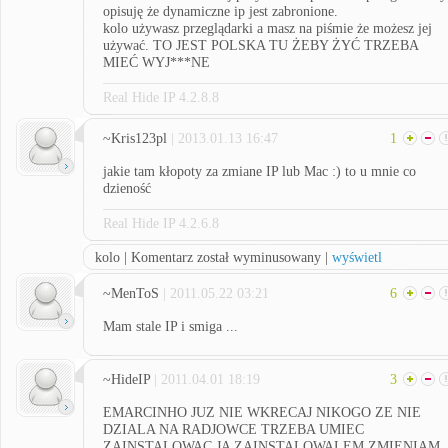
opisuję że dynamiczne ip jest zabronione.
kolo używasz przeglądarki a masz na piśmie że możesz jej
używać. TO JEST POLSKA TU ŻEBY ŻYĆ TRZEBA
MIEĆ WYJ***NE
Real Hide IP 4.2.8.8
~Kris123pl
| 2013.01.13 16:47
1
jakie tam kłopoty za zmiane IP lub Mac :) to u mnie co
dzieność
Real Hide IP 4.2.6.8
kolo | Komentarz został wyminusowany |
wyświetl
~MenToS
| 2011.05.22 03:21
6
Mam stale IP i smiga ...
~HideIP
| 2011.04.01 18:19
3
EMARCINHO JUZ NIE WKRECAJ NIKOGO ZE NIE
DZIALA NA RADJOWCE TRZEBA UMIEC
ZAINSTALOWAC JA ZAINSTALOWALEM ZMIENIAM