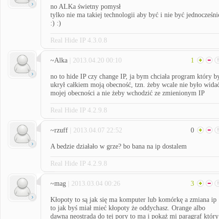
no ALKa świetny pomysł
tylko nie ma takiej technologii aby być i nie być jednocześni
:) :)
Real Hide IP 4.3.0.8
~Alka
| 2013.04.20 00:10
1
no to hide IP czy change IP, ja bym chciała program który b
ukrył całkiem moją obecność, tzn. żeby wcale nie było wida
mojej obecności a nie żeby wchodzić ze zmienionym IP
Real Hide IP 4.2.9.8
~rzuff
| 2013.04.07 22:52
0
A bedzie działało w grze? bo bana na ip dostalem
Real Hide IP 4.2.9.8
~mag
| 2013.03.04 00:26
3
Kłopoty to są jak się ma komputer lub komórkę a zmiana ip
to jak byś miał mieć kłopoty że oddychasz. Orange albo
dawna neostrada do tej pory to ma i pokaż mi paragraf który