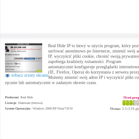
Real Hide IP to łatwy w użyciu program, który po
surfować anonimowo po Internecie, zmienić swój a
IP, wyczyścić pliki cookie, chronić swoją prywatno
zapobiega kradzieży tożsamości. Program
automatycznie konfiguruje przeglądarki internetow
(IE, Firefox, Opera) do korzystania z serwera prox
zobacz zrzuty ekranu
Możemy zmienić swój adres IP i wyczyścić pliki co
ręcznie lub automatycznie w zadanym okresie czasu.
Producent
:
Real Hide
Oceń pro
Licencja
: Shareware (testowa)
System Operacyjny
:
Windows 2000/XP/Vista/7/8/10
Ocena:
3.3
(
119
gł