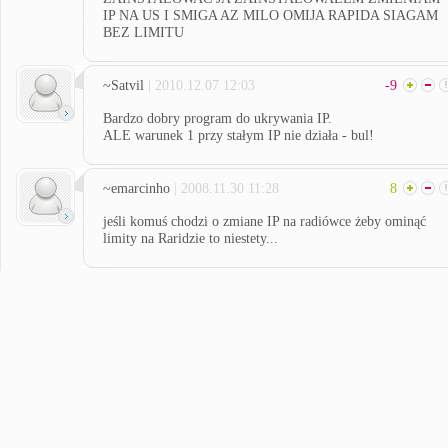
IP NA US I SMIGA AZ MILO OMIJA RAPIDA SIAGAM
BEZ LIMITU
~Satvil
| 2010.12.07 12:03
-9
Bardzo dobry program do ukrywania IP.
ALE warunek 1 przy stałym IP nie działa - bul!
~emarcinho
| 2008.11.30 11:28
8
jeśli komuś chodzi o zmiane IP na radiówce żeby ominąć
limity na Raridzie to niestety...