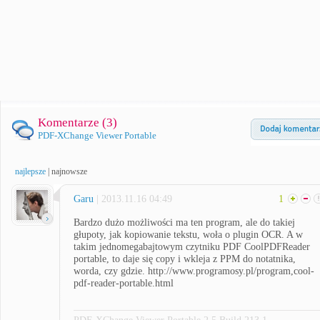
Komentarze (
3
)
PDF-XChange Viewer Portable
najlepsze
|
najnowsze
Garu
| 2013.11.16 04:49
1
Bardzo dużo możliwości ma ten program, ale do takiej
głupoty, jak kopiowanie tekstu, woła o plugin OCR. A w
takim jednomegabajtowym czytniku PDF CoolPDFReader
portable, to daje się copy i wkleja z PPM do notatnika,
worda, czy gdzie. http://www.programosy.pl/program,cool-
pdf-reader-portable.html