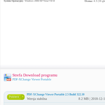
System Operacyjny
:
Windows 2000/XP/Vista/7/8/10
Ocena:
4.3
(
16
gł
Strefa Download programu
PDF-XChange Viewer Portable
PDF-XChange Viewer Portable 2.5 Build 322.10
Wersja stabilna
8.2 MB | 2018-12-