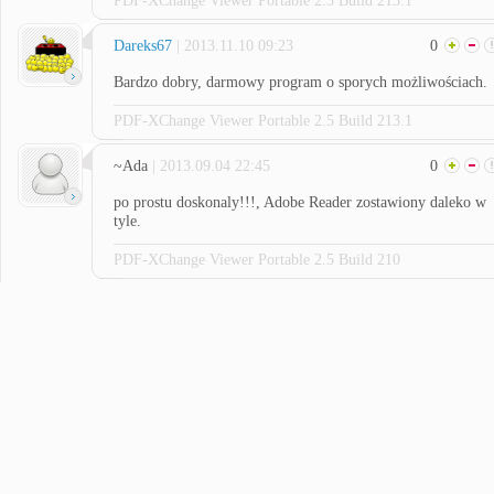
PDF-XChange Viewer Portable 2.5 Build 213.1
Dareks67
| 2013.11.10 09:23
0
Bardzo dobry, darmowy program o sporych możliwościach.
PDF-XChange Viewer Portable 2.5 Build 213.1
~Ada
| 2013.09.04 22:45
0
po prostu doskonaly!!!, Adobe Reader zostawiony daleko w
tyle.
PDF-XChange Viewer Portable 2.5 Build 210