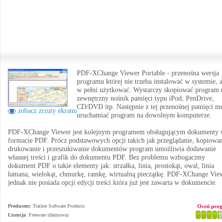
PDF-XChange Viewer Portable - przenośna wersja
programu której nie trzeba instalować w systemie, 
w pełni użytkować. Wystarczy skopiować program 
zewnętrzny nośnik pamięci typu iPod, PenDrive,
CD/DVD itp. Następnie z tej przenośnej pamięci m
zobacz zrzuty ekranu
uruchamiać program na dowolnym komputerze.
PDF-XChange Viewer jest kolejnym programem obsługującym dokumenty
formacie PDF. Prócz podstawowych opcji takich jak przeglądanie, kopiowan
drukowanie i przeszukiwanie dokumentów program umożliwia dodawanie
własnej treści i grafik do dokumentu PDF. Bez problemu wzbogacimy
dokument PDF o takie elementy jak: strzałka, linia, prostokąt, owal, linia
łamana, wielokąt, chmurkę, ramkę, wirtualną pieczątkę. PDF-XChange Vie
jednak nie posiada opcji edycji treści która już jest zawarta w dokumencie.
Producent
:
Tracker Software Products
Oceń pro
Licencja
: Freeware (darmowa)