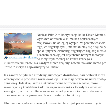
Nuclear Bike 2 to kontynuacja kalki Elasto Manii n
wysokich obrotach w klimatach opuszczonych
miejscówek na odległej wyspie. W przeciwieństwie
tego, co sugeruje tytuł, nie natkniemy się tutaj na p
apokaliptyczne elementy, sugerujące zagładę ludzko
Trzonem zabawy jest dojechanie naszym motocykli
zobacz zrzuty ekranu
do mety usytuowanej na końcu każdego z
kilkudziesięciu torów. Na każdym z nich znajduje równie pokaźna liczba po
up'ów, z których najważniejszy to ”nitro”.
Jak zawsze w tytułach z rodziny gumowych dwuśladów, nasz wehikuł może
wykonywać w powietrzu różne ewolucje. Triki mają wpływ na naszą zdoby
punktową. Jednakże, każde niekontrolowane wirowanie w locie, może
zakończyć się kontaktem kasku naszego zawodnika z twardym elementem
scenografii, a to w rezultacie oznacza restart planszy. Grafika to starannie
opracowane dwuwymiarowe tła oraz postać motocyklisty.
Kluczem do błyskawicznego pokonywania plansz jest prawidłowe użycie