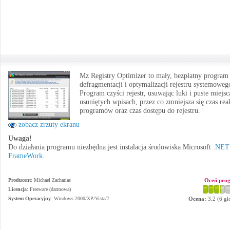
Mz Registry Optimizer to mały, bezpłatny program
defragmentacji i optymalizacji rejestru systemoweg
Program czyści rejestr, usuwając luki i puste miejsc
usuniętych wpisach, przez co zmniejsza się czas rea
programów oraz czas dostępu do rejestru.
zobacz zrzuty ekranu
Uwaga!
Do działania programu niezbędna jest instalacja środowiska Microsoft
.NET
FrameWork.
Producent
:
Michael Zacharias
Oceń pro
Licencja
: Freeware (darmowa)
System Operacyjny
:
Windows 2000/XP/Vista/7
Ocena:
3.2
(
6
gł