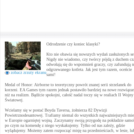
Odrodzenie czy koniec klasyki?
Kto nie obawia się nowszych wydań zasłużonych se
Nigdy nie wiadomo, czy twórcy pójdą z duchem cz
odwołają się do wspomnień graczy, czy zafundują 
odgrzewanego kotleta. Jak jest tym razem, oceńcie
zobacz zrzuty ekranu
sami!
Medal of Honor: Airborne to teoretyczny powrót znanej serii strzelanek do
korzeni. EA Games tym razem jednak postawiło bardziej na nowe rozwiązan
niż na realizm. Bądźcie spokojni, całość nadal toczy się w realiach II Wojny
Światowej.
Wcielamy się w postać Boyda Taversa, żołnierza 82 Dywizji
Powietrznodesantowej. Trafiamy niemal do wszystkich najważniejszych mie
w Europie ogarniętej wojną. Zaczynamy swoją przygodę na pokładzie samol
po czym na komendę z niego wyskakujemy. Tylko od nas zależy, gdzie
wylądujemy. Możemy zatem rozpocząć misję na przedmieściach, w lesie, lu