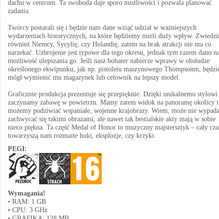
dachu w centrum. Ta swoboda daje sporo możliwości i pozwala planować
zadania.
Twórcy postarali się i będzie nam dane wziąć udział w ważniejszych
wydarzeniach historycznych, na które będziemy mieli duży wpływ. Zwiedz
również Niemcy, Sycylię, czy Holandię, zatem na brak atrakcji nie ma co
narzekać. Uzbrojenie jest typowe dla tego okresu, jednak tym razem dano 
możliwość ulepszania go. Jeśli nasz bohater nabierze wprawy w obsłudze
określonego ekwipunku, jak np. pistoletu maszynowego Thompsonm, będzi
mógł wymienić mu magazynek lub celownik na lepszy model.
Graficznie produkcja prezentuje się przepięknie. Dzięki unikalnemu stylowi 
zaczynamy zabawę w powietrzu. Mamy zatem widok na panoramę okolicy i
możemy podziwiać wspaniałe, wojenne krajobrazy. Wiem, może nie wypad
zachwycać się takimi obrazami, ale nawet tak bestialskie akty mają w sobie
nieco piękna. Ta część Medal of Honor to muzyczny majstersztyk – cały cza
towarzyszą nam rozmaite huki, eksplozje, czy krzyki.
PEGI:
Wymagania!
• RAM: 1 GB
• CPU: 3 GHz
• GRAFIKA: 128 MB