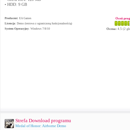
• HDD: 9 GB
Producent
:
EA Games
Oceń pro
Licencja
: Demo (testowa z ograniczoną funkcjonalnością)
System Operacyjny
:
Windows 7/8/10
Ocena:
4.5
(
2
gł
Strefa Download programu
Medal of Honor: Airborne Demo