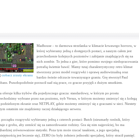
Madhouse – to darmowa strzelanka w klimacie krwawego horroru, w
której wybieramy jedną z dostępnych postaci, a naszym calem jest
przechodzenie kolejnych poziomów i zabijanie znajdujących się na
nich zombie. To jedna z gier, które pomimo swojego niedopracowania
potrafią świetnie bawić. Mamy tutaj charakterystyczny retro klimat
stworzony przez model rozgrywki i oprawę audiowizualną oraz
zobacz zrzuty ekranu
bardzo świeże odczucie towarzyszące graniu. Grę stworzył Paul
bans. Prawdopodobnie porzucił nad nią prace, co gracze przyjęli z dużym smutkiem.
a oferuje kilka trybów dla pojedynczego gracza: standardowy, w którym po prostu
zechodzimy wybrane przez nas poziomu, tryb Versus, w którym możemy zmierzyć się z kolegą
 podzielonym ekranie oraz NETPLAY, gdzie możemy zmierzyć się z graczami w sieci. Niestety
tym ostatnim nie znajdziemy raczej działającego serwera.
 początku rozgrywki wybieramy jedną z czterech postaci: Butch (nieumarły rzeźnik, który
taje z grobu, aby zemścić się za zamordowanie rodziny. Gra się nim najprościej, bo ma
jbardziej zrównoważone statystki. Poza tym może rzucać tasakiem, a jego specjalną
iejętnością jest leczenie się), ZERO (to były żołnierz jednostki specjalnej, który stracił pamięć.