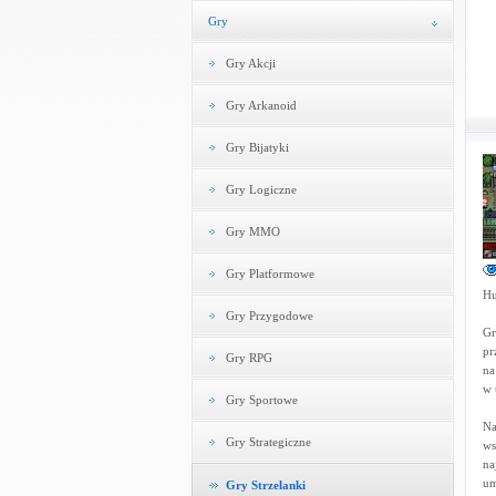
Gry
Gry Akcji
Gry Arkanoid
Gry Bijatyki
Gry Logiczne
Gry MMO
Gry Platformowe
Hu
Gry Przygodowe
Gr
pr
Gry RPG
na
w 
Gry Sportowe
Na
Gry Strategiczne
ws
na
um
Gry Strzelanki