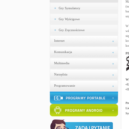
Ma
(t
Gry Symulatory
ba
sz
Gry Wyścigowe
W 
Gry Zręcznościowe
wś
si
Internet
kr
ko
Komunikacja
PE
Multimedia
Narzędzia
W
•R
Programowanie
•H
Pr
Li
Sy