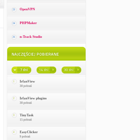
OpenVPN
23
PHPMaker
24
n-Track Studio
25
IrfanView
1
38 pobrań
IrfanView plugins
2
38 pobrań
TinyTask
3
15 pobrań
EasyClicker
4
9 pobrań