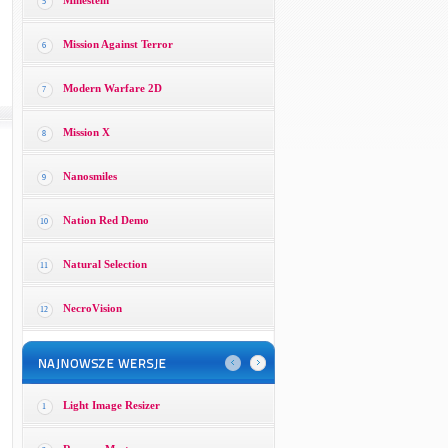
Minestein
5
Mission Against Terror
6
Modern Warfare 2D
7
Mission X
8
Nanosmiles
9
Nation Red Demo
10
Natural Selection
11
NecroVision
12
Light Image Resizer
1