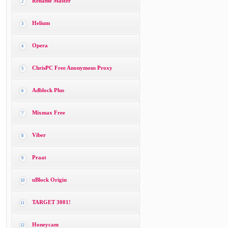
Rename Master
2
Helium
3
Opera
4
ChrisPC Free Anonymous Proxy
5
Adblock Plus
6
Mixmax Free
7
Viber
8
Praat
9
uBlock Origin
10
TARGET 3001!
11
Honeycam
12