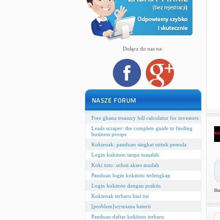
Dołącz do nas na:
Free ghana treasury bill calculator for investors
Leads scraper: the complete guide to finding
business prospe
Kokienak: panduan singkat untuk pemula
Login kokitoto tanpa masalah
Koki toto: solusi akses mudah
Panduan login kokitoto terlengkap
Login kokitoto dengan praktis
Il
Kokienak terbaru hari ini
[problem]wymiana baterii
Panduan daftar kokitoto terbaru