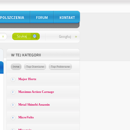
Major Hertz
1
Maximus Action Carnage
2
Metal Shinobi Assassin
3
MicroVolts
4