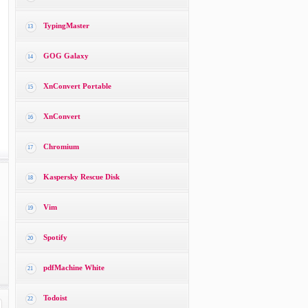
TypingMaster
13
GOG Galaxy
14
XnConvert Portable
15
XnConvert
16
Chromium
17
Kaspersky Rescue Disk
18
Vim
19
Spotify
20
pdfMachine White
21
Todoist
22