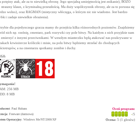
 potężny atak, ale za to niewielką obronę. Jego specjalną umiejętnością jest znikanie), BOZO
o straszny klaun, z kryminalną przeszłością. Ma duży współczynnik obrony, ale za to porusza się
rdzo wolno), oraz RAGMAN (mistyczny włóczęga, o którym nic nie wiadomo. Jest bardzo
ybki i zadaje niewielkie obrażenia).
trybie dla pojedynczego gracza mamy do przejścia kilka różnorodnych poziomów. Znajdziemy
ród nich np. rzeźnię, cmentarz, park rozrywki czy pole bitwy. Na każdym z nich przyjdzie nam
ę zmierzyć z innymi przeciwnikami. W wesołym miasteczku będą atakować nas poukrywane w
zakach krwiożercze króliczki i misie, na polu bitwy będziemy strzelać do chodzących
ściotrupów, a na cmentarzu spotkamy zombie i duchy.
GI:
ymagania!
AM: 256 MB
DD: 8 MB
oducent
:
Paul Hubans
Oceń program:
cencja
: Freeware (darmowa)
-
/5
stem Operacyjny
:
Windows Me/NT/2000/XP
Ocena:
5
(
1
głosów)