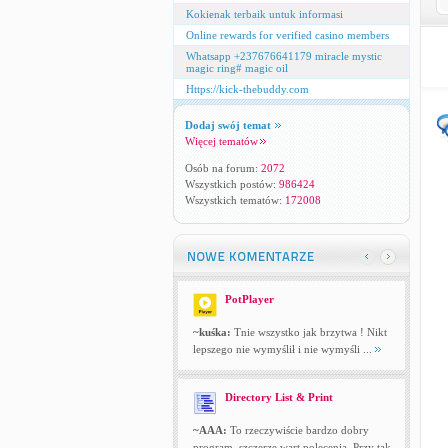
Kokienak terbaik untuk informasi
Online rewards for verified casino members
Whatsapp +237676641179 miracle mystic
magic ring# magic oil
Https://kick-thebuddy.com
Dodaj swój temat
Więcej tematów
Osób na forum:
2072
Wszystkich postów:
986424
Wszystkich tematów:
172008
PotPlayer
~kuśka:
Tnie wszystko jak brzytwa ! Nikt
lepszego nie wymyślił i nie wymyśli ...
Directory List & Print
~AAA:
To rzeczywiście bardzo dobry
program, szczerze wart polecenia. Przy tak