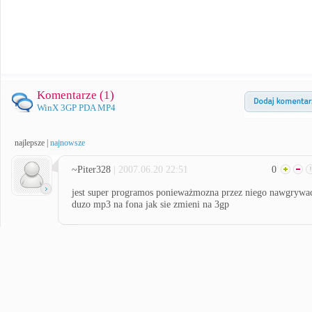
Komentarze (
1
)
WinX 3GP PDA MP4
najlepsze
|
najnowsze
~Piter328
| 2007.06.20 22:51
0
jest super programos ponieważmozna przez niego nawgrywa
duzo mp3 na fona jak sie zmieni na 3gp