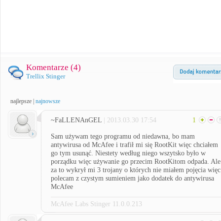
Komentarze (
4
)
Trellix Stinger
najlepsze
|
najnowsze
~FaLLENAnGEL
| 2013.03.30 17:54
1
Sam używam tego programu od niedawna, bo mam
antywirusa od McAfee i trafił mi się RootKit więc chciałem
go tym usunąć. Niestety według niego wszytsko było w
porządku więc używanie go przecim RootKitom odpada. Ale
za to wykrył mi 3 trojany o których nie miałem pojęcia więc
polecam z czystym sumieniem jako dodatek do antywirusa
McAfee
McAfee Labs Stinger 11.0.0.213