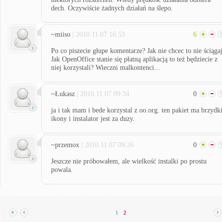
dech. Oczywiście żadnych działań na ślepo.
~miiso
| 2010.11.07 16:53
6
Po co piszecie głupe komentarze? Jak nie chcec to nie ściągaj
Jak OpenOffice stanie się płatną aplikacją to też będziecie z
niej korzystali? Wieczni malkontenci...
~Łukasz
| 2010.11.07 09:34
0
ja i tak mam i bede korzystal z oo.org. ten pakiet ma brzydk
ikony i instalator jest za duzy.
~przemox
| 2010.11.07 09:26
0
Jeszcze nie próbowałem, ale wielkość instalki po prostu
powala.
1
2