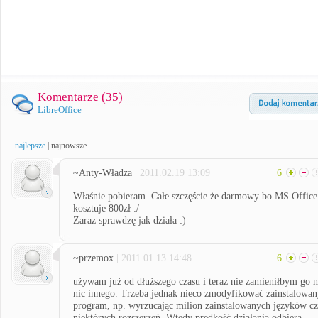
Komentarze (
35
)
LibreOffice
najlepsze
|
najnowsze
~Anty-Władza
| 2011.02.19 13:09
6
Właśnie pobieram. Całe szczęście że darmowy bo MS Office
kosztuje 800zł :/
Zaraz sprawdzę jak działa :)
~przemox
| 2011.01.13 14:48
6
używam już od dłuższego czasu i teraz nie zamieniłbym go 
nic innego. Trzeba jednak nieco zmodyfikować zainstalowan
program, np. wyrzucając milion zainstalowanych języków c
niektórych rozszerzeń. Wtedy prędkość działania odbiera