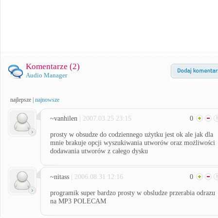
Komentarze (
2
)
Audio Manager
najlepsze
|
najnowsze
~vanhilen
| 2007.03.25 23:15
0
prosty w obsudze do codziennego użytku jest ok ale jak dla
mnie brakuje opcji wyszukiwania utworów oraz możliwości
dodawania utworów z całego dysku
~nitass
| 2006.08.31 12:16
0
programik super bardzo prosty w obsludze przerabia odrazu
na MP3 POLECAM