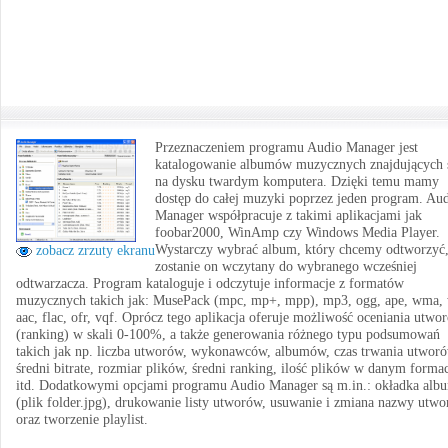
Przeznaczeniem programu Audio Manager jest
katalogowanie albumów muzycznych znajdujących 
na dysku twardym komputera. Dzięki temu mamy
dostęp do całej muzyki poprzez jeden program. Au
Manager współpracuje z takimi aplikacjami jak
foobar2000, WinAmp czy Windows Media Player.
Wystarczy wybrać album, który chcemy odtworzyć,
zobacz zrzuty ekranu
zostanie on wczytany do wybranego wcześniej
odtwarzacza. Program kataloguje i odczytuje informacje z formatów
muzycznych takich jak: MusePack (mpc, mp+, mpp), mp3, ogg, ape, wma, 
aac, flac, ofr, vqf. Oprócz tego aplikacja oferuje możliwość oceniania utwo
(ranking) w skali 0-100%, a także generowania różnego typu podsumowań
takich jak np. liczba utworów, wykonawców, albumów, czas trwania utworó
średni bitrate, rozmiar plików, średni ranking, ilość plików w danym forma
itd. Dodatkowymi opcjami programu Audio Manager są m.in.: okładka alb
(plik folder.jpg), drukowanie listy utworów, usuwanie i zmiana nazwy utw
oraz tworzenie playlist.