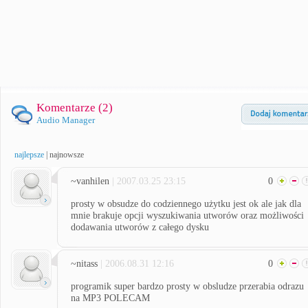
Komentarze (
2
)
Audio Manager
najlepsze
|
najnowsze
~vanhilen
| 2007.03.25 23:15
0
prosty w obsudze do codziennego użytku jest ok ale jak dla
mnie brakuje opcji wyszukiwania utworów oraz możliwości
dodawania utworów z całego dysku
~nitass
| 2006.08.31 12:16
0
programik super bardzo prosty w obsludze przerabia odrazu
na MP3 POLECAM