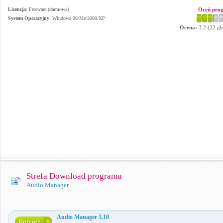
Licencja
: Freeware (darmowa)
Oceń pro
System Operacyjny
:
Windows 98/Me/2000/XP
Ocena:
3.2
(
22
gł
Strefa Download programu
Audio Manager
Audio Manager 3.10