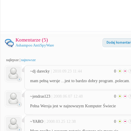
Komentarze (
5
)
Ashampoo AntiSpyWare
najlepsze
|
najnowsze
~dj darecky
| 2010.09.23 11:44
0
mam pełną wersje ...jest to bardzo dobry program..polecam.
~jendras123
| 2008.06.07 12:48
0
Pełna Wersja jest w najnowszym Komputer Świecie
~YARO
| 2008.03.25 12:38
0