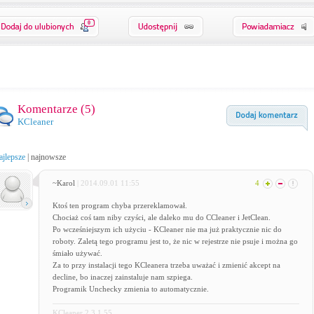
0
Komentarze (
5
)
KCleaner
ajlepsze
|
najnowsze
~Karol
| 2014.09.01 11:55
4
Ktoś ten program chyba przereklamował.
Chociaż coś tam niby czyści, ale daleko mu do CCleaner i JetClean.
Po wcześniejszym ich użyciu - KCleaner nie ma już praktycznie nic do
roboty. Zaletą tego programu jest to, że nic w rejestrze nie psuje i można go
śmiało używać.
Za to przy instalacji tego KCleanera trzeba uważać i zmienić akcept na
decline, bo inaczej zainstaluje nam szpiega.
Programik Unchecky zmienia to automatycznie.
KCleaner 2.3.1.55