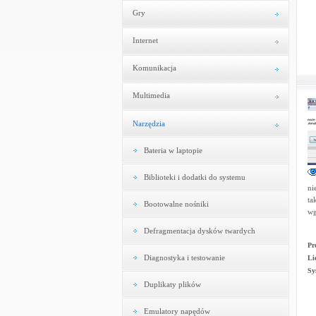
Gry
Internet
Komunikacja
Multimedia
Narzędzia
Bateria w laptopie
Biblioteki i dodatki do systemu
ni
ta
Bootowalne nośniki
wg
Defragmentacja dysków twardych
Pr
Diagnostyka i testowanie
Li
Sy
Duplikaty plików
Emulatory napędów