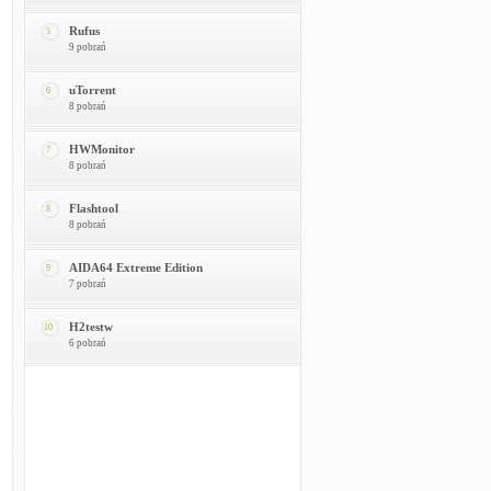
Rufus
5
9 pobrań
uTorrent
6
8 pobrań
HWMonitor
7
8 pobrań
Flashtool
8
8 pobrań
AIDA64 Extreme Edition
9
7 pobrań
H2testw
10
6 pobrań