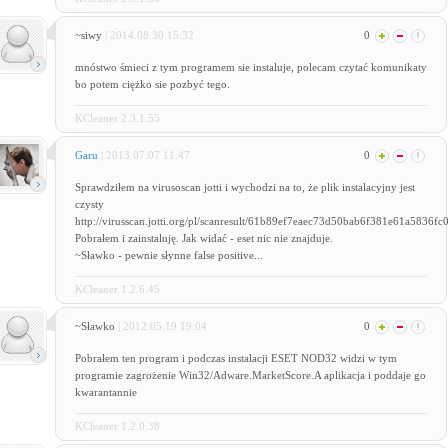
~siwy
| 2014.08.30 15:32
0
mnóstwo śmieci z tym programem sie instaluje, polecam czytać komunikaty
bo potem ciężko sie pozbyć tego.
KCleaner 2.3.1.55
Garu
| 2013.07.07 11:47
0
Sprawdziłem na virusoscan jotti i wychodzi na to, że plik instalacyjny jest
czysty
http://virusscan.jotti.org/pl/scanresult/61b89ef7eaec73d50bab6f381e61a5836fc
Pobrałem i zainstaluję. Jak widać - eset nic nie znajduje.
~Sławko - pewnie słynne false positive...
KCleaner 1.2.6.45
~Sławko
| 2012.05.19 19:04
0
Pobrałem ten program i podczas instalacji ESET NOD32 widzi w tym
programie zagrożenie Win32/Adware.MarketScore.A aplikacja i poddaje go
kwarantannie
KCleaner 1.2.0.38