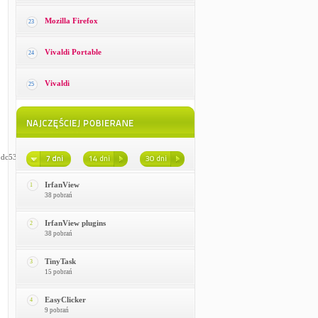
Mozilla Firefox
23
Vivaldi Portable
24
Vivaldi
25
0dc53
IrfanView
1
38 pobrań
IrfanView plugins
2
38 pobrań
TinyTask
3
15 pobrań
EasyClicker
4
9 pobrań