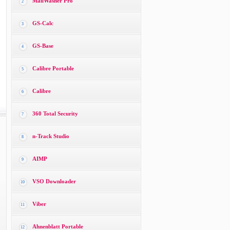
MailWasher Pro
2
GS-Calc
3
GS-Base
4
Calibre Portable
5
Calibre
6
360 Total Security
7
n-Track Studio
8
AIMP
9
VSO Downloader
10
Viber
11
Ahnenblatt Portable
12