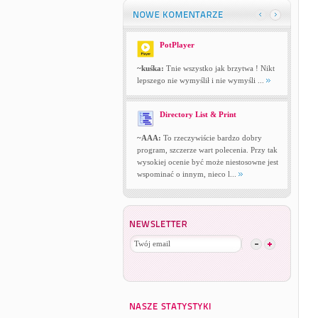
PotPlayer
~kuśka:
Tnie wszystko jak brzytwa ! Nikt
lepszego nie wymyślił i nie wymyśli ...
Directory List & Print
~AAA:
To rzeczywiście bardzo dobry
program, szczerze wart polecenia. Przy tak
wysokiej ocenie być może niestosowne jest
wspominać o innym, nieco l...