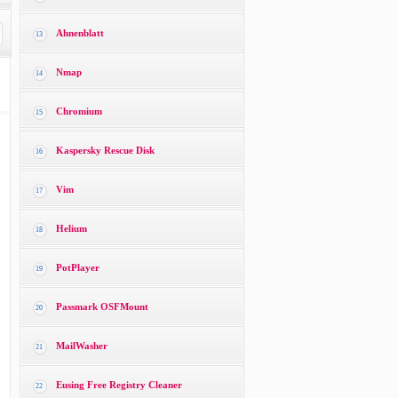
Ahnenblatt
13
Nmap
14
Chromium
15
Kaspersky Rescue Disk
16
Vim
17
Helium
18
PotPlayer
19
Passmark OSFMount
20
MailWasher
21
Eusing Free Registry Cleaner
22