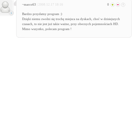
~marco63
| 2008.12.17 18:16
0
Bardzo przydatny program :)
Dzięki niemu zwolni się trochę miejsca na dyskach, choć w dzisiejszych
czasach, to nie jest już takie ważne, przy obecnych pojemnościach HD.
Mimo wszystko, polecam program !