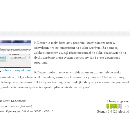
KCleaner to mały, bezpłatny program, który pomoże nam w
odzyskaniu wolnej przestrzeni na dysku twardym. Za pomocą
aplikacji możemy usunąć różne niepotrzebne pliki, pozostawione na
dysku zarówno przez system operacyjny, jak i przez zewnętrzne
programy.
zobacz zrzuty ekranu
KCleaner może pracować w trybie automatycznym, lub wyszuka
epotrzebne pliki, a użytkownik decyduje, które z nich usunąć. Za pomocą KCleaner możemy
kże bezpowrotnie usunąć pliki z dysku twardego - tej funkcji należy używać ostrożnie, ponieważ
 producenta skasowanych w ten sposób plików nie da się odzyskać.
oducent
:
KCSoftwares
Oceń program:
cencja
: Freeware (darmowa)
-
/5
stem Operacyjny
:
Windows XP/Vista/7/8/10
Ocena:
3.4
(
28
głosów)