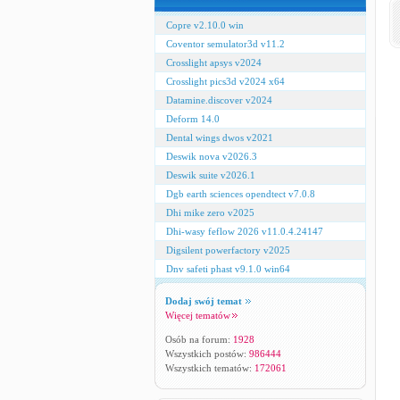
Copre v2.10.0 win
Coventor semulator3d v11.2
Crosslight apsys v2024
Crosslight pics3d v2024 x64
Datamine.discover v2024
Deform 14.0
Dental wings dwos v2021
Deswik nova v2026.3
Deswik suite v2026.1
Dgb earth sciences opendtect v7.0.8
Dhi mike zero v2025
Dhi-wasy feflow 2026 v11.0.4.24147
Digsilent powerfactory v2025
Dnv safeti phast v9.1.0 win64
Dodaj swój temat
Więcej tematów
Osób na forum:
1928
Wszystkich postów:
986444
Wszystkich tematów:
172061