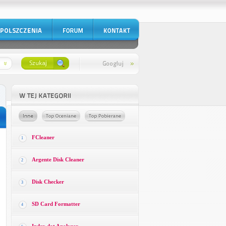
FCleaner
1
Argente Disk Cleaner
2
Disk Checker
3
SD Card Formatter
4