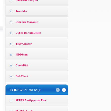
Index.dat Analyzer
5
TransMac
6
Disk Size Manager
7
Cyber-Ds AutoDelete
8
Your Cleaner
9
HDDScan
10
CheckDisk
11
DiskCheck
12
SUPERAntiSpyware Free
1