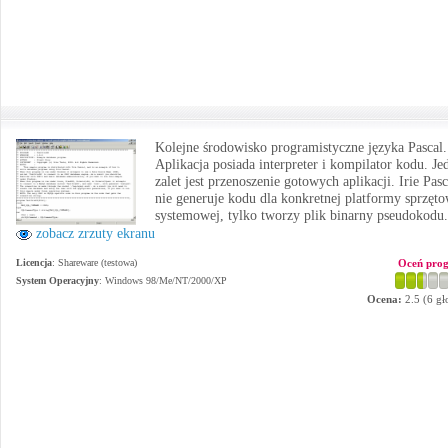
Kolejne środowisko programistyczne języka Pascal.
Aplikacja posiada interpreter i kompilator kodu. Je
zalet jest przenoszenie gotowych aplikacji. Irie Pasc
nie generuje kodu dla konkretnej platformy sprzęto
systemowej, tylko tworzy plik binarny pseudokodu.
zobacz zrzuty ekranu
Licencja
: Shareware (testowa)
Oceń pro
System Operacyjny
:
Windows 98/Me/NT/2000/XP
Ocena:
2.5
(
6
gł