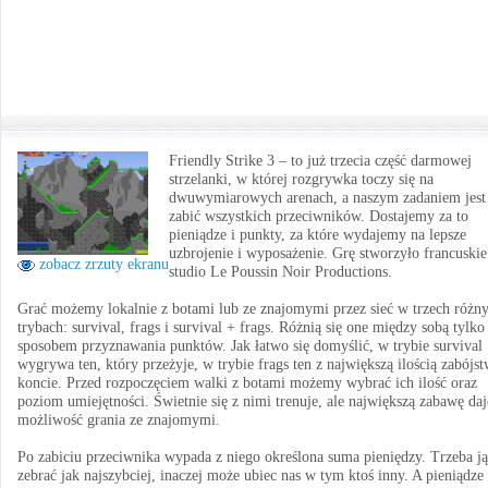
Friendly Strike 3 – to już trzecia część darmowej
strzelanki, w której rozgrywka toczy się na
dwuwymiarowych arenach, a naszym zadaniem jest
zabić wszystkich przeciwników. Dostajemy za to
pieniądze i punkty, za które wydajemy na lepsze
uzbrojenie i wyposażenie. Grę stworzyło francuskie
zobacz zrzuty ekranu
studio Le Poussin Noir Productions.
Grać możemy lokalnie z botami lub ze znajomymi przez sieć w trzech różn
trybach: survival, frags i survival + frags. Różnią się one między sobą tylko
sposobem przyznawania punktów. Jak łatwo się domyślić, w trybie survival
wygrywa ten, który przeżyje, w trybie frags ten z największą ilością zabójs
koncie. Przed rozpoczęciem walki z botami możemy wybrać ich ilość oraz
poziom umiejętności. Świetnie się z nimi trenuje, ale największą zabawę daj
możliwość grania ze znajomymi.
Po zabiciu przeciwnika wypada z niego określona suma pieniędzy. Trzeba ją
zebrać jak najszybciej, inaczej może ubiec nas w tym ktoś inny. A pieniądze