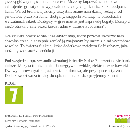
grze są głównym gwarantem sukcesu. Możemy kupować za nie nowe
uzbrojenie, granaty oraz wyposażenie takie jak np. kamizelka kuloodporna i
hełm. Wśród broni znajdziemy wszystkie znane nam dzisiaj rodzaje, od
pistoletów, przez karabiny, shotguny, snajperki kończąc na bazookach i
wyrzutniach rakiet. Dostępny w grze arsenał jest naprawdę bogaty. Dostęp 
niego otrzymujemy przed każdą rudną w „czasie kupowania”.
Gra zawiera prosty w obsłudze edytor map, który pozwoli stworzyć nam
dowolną arenę, a następnie wysłać ją znajomym by razem z nimi wypróbow
w walce. To świetna funkcja, która dodatkowo zwiększa ilość zabawy, jaką
możemy wycisnąć z produkcji.
Pod względem oprawy audiowizualnej Friendly Strike 3 prezentuje się bard
dobrze. Muzyka to idealne do tła rozgrywki szybkie, elektroniczne kawałki.
Dwuwymiarowa grafika jest prosta i kolorowa, ale przy tym estetyczna.
Dodatkowo stwarza trudny do opisania, ale bardzo przyjemny klimat.
PEGI:
Producent
:
Le Poussin Noir Productions
Oceń pro
Licencja
: Freeware (darmowa)
System Operacyjny
:
Windows XP/Vista/7
Ocena:
4
(
2
gł