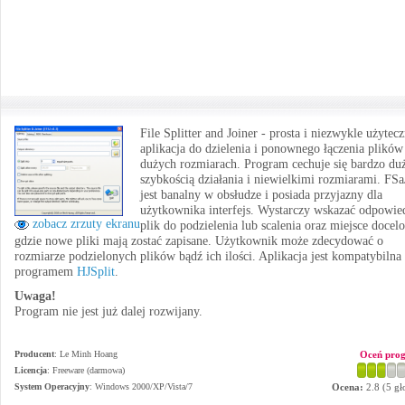
File Splitter and Joiner - prosta i niezwykle użytec
aplikacja do dzielenia i ponownego łączenia plików
dużych rozmiarach. Program cechuje się bardzo du
szybkością działania i niewielkimi rozmiarami. FSa
jest banalny w obsłudze i posiada przyjazny dla
użytkownika interfejs. Wystarczy wskazać odpowie
zobacz zrzuty ekranu
plik do podzielenia lub scalenia oraz miejsce docel
gdzie nowe pliki mają zostać zapisane. Użytkownik może zdecydować o
rozmiarze podzielonych plików bądź ich ilości. Aplikacja jest kompatybilna
programem
HJSplit
.
Uwaga!
Program nie jest już dalej rozwijany.
Producent
:
Le Minh Hoang
Oceń pro
Licencja
: Freeware (darmowa)
System Operacyjny
:
Windows 2000/XP/Vista/7
Ocena:
2.8
(
5
gł